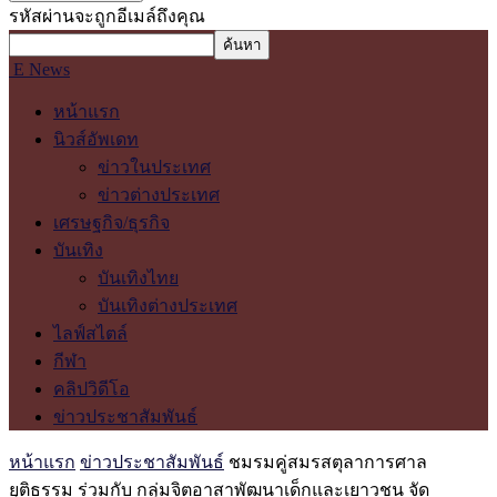
รหัสผ่านจะถูกอีเมล์ถึงคุณ
E News
หน้าแรก
นิวส์อัพเดท
ข่าวในประเทศ
ข่าวต่างประเทศ
เศรษฐกิจ/ธุรกิจ
บันเทิง
บันเทิงไทย
บันเทิงต่างประเทศ
ไลฟ์สไตล์
กีฬา
คลิปวิดีโอ
ข่าวประชาสัมพันธ์
หน้าแรก
ข่าวประชาสัมพันธ์
ชมรมคู่สมรสตุลาการศาล
ยุติธรรม ร่วมกับ กลุ่มจิตอาสาพัฒนาเด็กและเยาวชน จัด