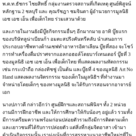
พ.ต.ท.ธัชกร ไชยสิทธิ์ กลุ่มงานตรวจสถานที่เกิดเหตุ ศูนย์พิสูจน์
หลักฐาน 2 ชลบุรี และ คุณรัชฎา ชมจินดา ผู้อำนวยการมูลนิธิ
เอช เอช เอ็น เพื่อเด็กไทย ร่วมเสวนาด้วย
และภายในงานยังมีบู๊ธกิจกรรมอื่นๆ อีกมากมาย อาทิ บู๊ธแรก
ของบริษัทลูน่าเบียนก้า อมตะสปริงคันทรีคลับ นำเสนอการ
ประกอบอาชีพทางด้านเชฟทำอาหารอิตาเลียน บู๊ธที่สอง จะโชว์
การทำเครื่องดื่มปราศจากแอลกอฮอล์โดยบาร์เทนเดอร์ บู๊ธที่ 3
ของมูลนิธิ เอช เอช เอ็น เพื่อเด็กไทย ที่แสดงผลงานหัตถกรรม
เช่น กระเป๋าถือ กล่องทิชชู่ เป็นต้น และบู๊ธที่ 4 ของมูลนิธิ Art No
Hand แสดงผลงานจิตรกรรม ของเด็กในมูลนิธิฯ ที่ทำงานมา
จำหน่ายโดยเด็กๆ ของทางมูลนิธิ จะได้รับการสอนจากอาจารย์
เอก
นางปภาวดี กล่าวอีกว่า ศูนย์ฝึกฯและสถานพินิจฯ ทั้ง 2 หน่วย
งานมีการฝึกอาชีพ และให้การศึกษาให้กับน้องๆ อยู่แล้ว รวมทั้ง
มีการเตรียมความพร้อมก่อนปล่อยตัวรวมถึงมีการติดตามเด็ก
และเยาวชนที่ได้รับการปล่อยตัว แต่สิ่งที่กลุ่มจิตอาสา เข้ามา
ดำเนินกิจกรรมนั้น เรามุ่งเน้นที่การสรรหาแนวอาชีพใหม่ๆที่ใน