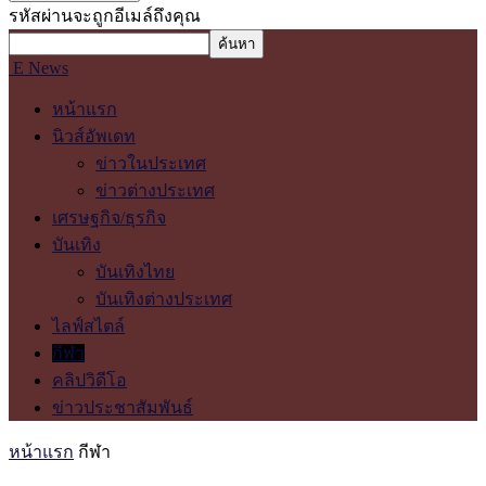
รหัสผ่านจะถูกอีเมล์ถึงคุณ
E News
หน้าแรก
นิวส์อัพเดท
ข่าวในประเทศ
ข่าวต่างประเทศ
เศรษฐกิจ/ธุรกิจ
บันเทิง
บันเทิงไทย
บันเทิงต่างประเทศ
ไลฟ์สไตล์
กีฬา
คลิปวิดีโอ
ข่าวประชาสัมพันธ์
หน้าแรก
กีฬา