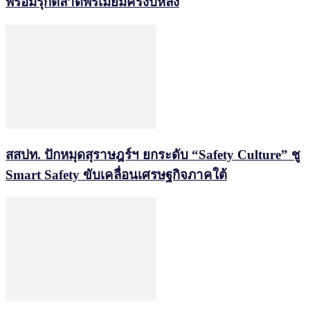
พร้อมรุกตลาดพรีเมียมครึ่งปีหลัง
สสปท. ปักหมุดสุราษฎร์ฯ ยกระดับ “Safety Culture” ชู
Smart Safety ขับเคลื่อนเศรษฐกิจภาคใต้