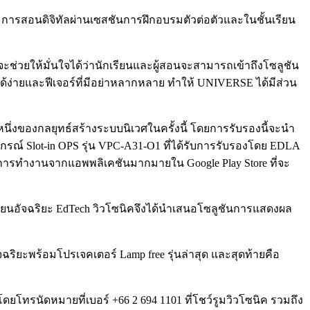
ะการสอนดิจิทัลผ่านเซสชันการฝึกอบรมตัวต่อตัวและในชั้นเรียน
ี่จะช่วยให้มั่นใจได้ว่านักเรียนและผู้สอนจะสามารถเข้าถึงโซลูชัน
ด้ง่ายและฟีเจอร์ที่มีอย่าหลากหลาย ทำให้ UNIVERSE ได้มีส่วน
นหนึ่งของกลยุทธ์สร้างระบบนิเวศในครั้งนี้ โดยการรับรองนี้จะนำ
ปกรณ์ Slot-in OPS รุ่น VPC-A31-O1 ที่ได้รับการรับรองโดย EDLA
ับการทำงานจากแอพพลิเคชันมากมายใน Google Play Store ที่จะ
งเรียนอัจฉริยะ EdTech วิวโซนิคจึงได้นำเสนอโซลูชันการแสดงผล
ฉริยะพร้อมโปรเจคเตอร์ Lamp free รุ่นล่าสุด และสุดท้ายคือ
โทรนัดหมายที่เบอร์ +66 2 694 1101 ที่โชว์รูมวิวโซนิค รวมถึง