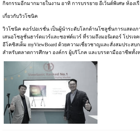
กิจกรรมอีกมากมายในงาน อาทิ การบรรยาย อีเว้นต์พิเศษ ห้องเร
เกี่ยวกับวิวโซนิค
วิวโซนิค คอร์ปอเรชั่น เป็นผู้นำระดับโลกด้านโซลูชั่นการแสดงภาพ
เสนอโซลูชั่นฮาร์ดแวร์และซอฟต์แวร์ ที่รวมถึงมอนิเตอร์ โปรเ
อีโคซิสเต็ม myViewBoard ด้วยความเชี่ยวชาญและสั่งสมประสบการณ
สำหรับตลาดการศึกษา องค์กร ผู้บริโภค และบรรดามืออาชีพทั้งหล