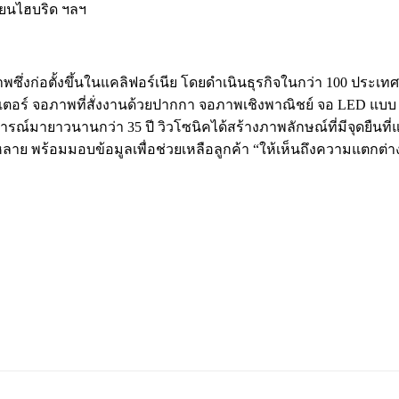
ียนไฮบริด ฯลฯ
ซึ่งก่อตั้งขึ้นในแคลิฟอร์เนีย โดยดำเนินธุรกิจในกว่า 100 ประเทศท
จคเตอร์ จอภาพที่สั่งงานด้วยปากกา จอภาพเชิงพาณิชย์ จอ LED แ
์มายาวนานกว่า 35 ปี วิวโซนิคได้สร้างภาพลักษณ์ที่มีจุดยืนที่แข
าย พร้อมมอบข้อมูลเพื่อช่วยเหลือลูกค้า “ให้เห็นถึงความแตกต่า