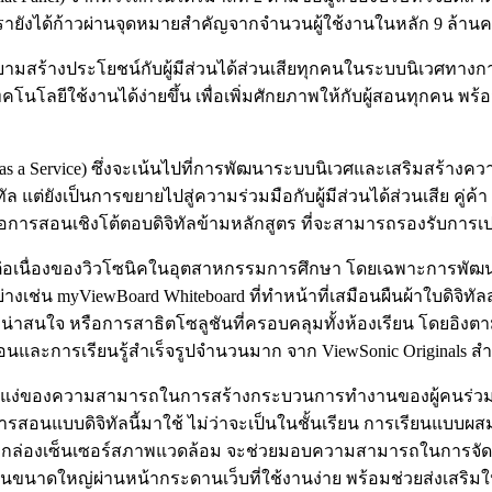
รายังได้ก้าวผ่านจุดหมายสำคัญจากจำนวนผู้ใช้งานในหลัก 9 ล้านค
ายามสร้างประโยชน์กับผู้มีส่วนได้ส่วนเสียทุกคนในระบบนิเวศทางก
โลยีใช้งานได้ง่ายขึ้น เพื่อเพิ่มศักยภาพให้กับผู้สอนทุกคน 
 a Service) ซึ่งจะเน้นไปที่การพัฒนาระบบนิเวศและเสริมสร้างความร
 แต่ยังเป็นการขยายไปสู่ความร่วมมือกับผู้มีส่วนได้ส่วนเสีย คู่ค้า 
่อการสอนเชิงโต้ตอบดิจิทัลข้ามหลักสูตร ที่จะสามารถรองรับการเป
ี่ต่อเนื่องของวิวโซนิคในอุตสาหกรรมการศึกษา โดยเฉพาะการพัฒ
ช่น myViewBoard Whiteboard ที่ทำหน้าที่เสมือนผืนผ้าใบดิจิทัลสำห
่น่าสนใจ หรือการสาธิตโซลูชันที่ครอบคลุมทั้งห้องเรียน โดยอิง
รสอนและการเรียนรู้สำเร็จรูปจำนวนมาก จาก ViewSonic Originals
น ทั้งแง่ของความสามารถในการสร้างกระบวนการทำงานของผู้คนร่วมกั
การสอนแบบดิจิทัลนี้มาใช้ ไม่ว่าจะเป็นในชั้นเรียน การเรียนแบบผ
ะกล่องเซ็นเซอร์สภาพแวดล้อม จะช่วยมอบความสามารถในการจั
ขนาดใหญ่ผ่านหน้ากระดานเว็บที่ใช้งานง่าย พร้อมช่วยส่งเสริมให้