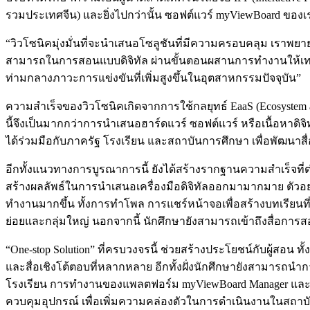
รวมประเทศจีน) และยิ่งไปกว่านั้น ซอฟต์แวร์ myViewBoard ของเ
“วิวโซนิคมุ่งมั่นที่จะนำเสนอโซลูชันที่มีความครอบคลุม เราพย
สามารถในการสอนแบบดิจิทัล ผ่านขั้นตอนผสานการทำงานให้เทคโน
ท่ามกลางภาวะการแข่งขันที่เพิ่มสูงขึ้นในอุตสาหกรรมปัจจุบัน”
ความสำเร็จของวิวโซนิคเกิดจากการใช้กลยุทธ์ EaaS (Ecosystem as
นี้จึงเป็นมากกว่าการนำเสนอฮาร์ดแวร์ ซอฟต์แวร์ หรือเนื้อหาดิจิทัล
ได้ร่วมมือกับภาครัฐ โรงเรียน และสถาบันการศึกษา เพื่อพัฒนาสื
อีกทั้งแนวทางการบูรณาการนี้ ยังได้สร้างรากฐานความสำเร็จท
สร้างผลลัพธ์ในการนำเสนอเครื่องมือดิจิทัลออกมามากมาย ตัวอย่างเ
ทำงานมากขึ้น ทั้งการทำโพล การแชร์หน้าจอเพื่อสร้างบทเรียนที
ย่อยและกลุ่มใหญ่ นอกจากนี้ นักศึกษายังสามารถเข้าถึงสื่อกา
“One-stop Solution” ที่ครบวงจรนี้ ช่วยสร้างประโยชน์กับผู้สอ
และสื่อเชิงโต้ตอบที่หลากหลาย อีกทั้งฝั่งนักศึกษายังสามารถนำ
โรงเรียน การทำงานของแพลตฟอร์ม myViewBoard Manager แล
ควบคุมอุปกรณ์ เพื่อเพิ่มความคล่องตัวในการดำเนินงานในสถาบัน