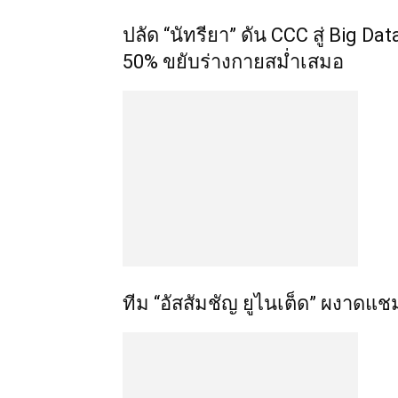
ปลัด “นัทรียา” ดัน CCC สู่ Big 
50% ขยับร่างกายสม่ำเสมอ
ทีม “อัสสัมชัญ ยูไนเต็ด” ผงาดแชม