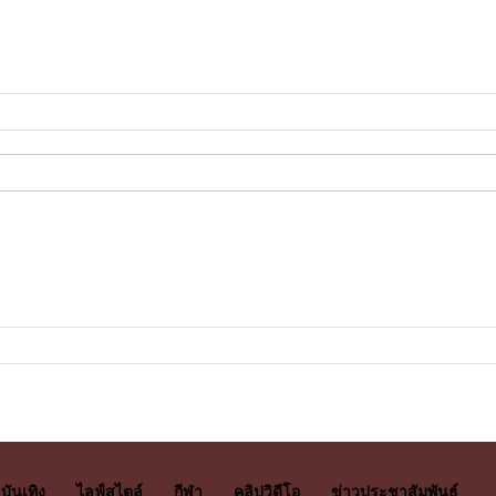
บันเทิง
ไลฟ์สไตล์
กีฬา
คลิปวิดีโอ
ข่าวประชาสัมพันธ์