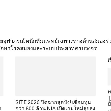
ัยจุฬาภรณ์ ผนึกทีมแพทย์เฉพาะทางด้านสมองร่
กรรมรักษาโรคสมองและระบบประสาทครบวงจร
เ
พ
T
SITE 2026 ปิดฉากสุดปัง! เชื่อมทุน
ป
า
กว่า 800 ล้าน NIA เปิดเกมใหม่ลุยลง
7 