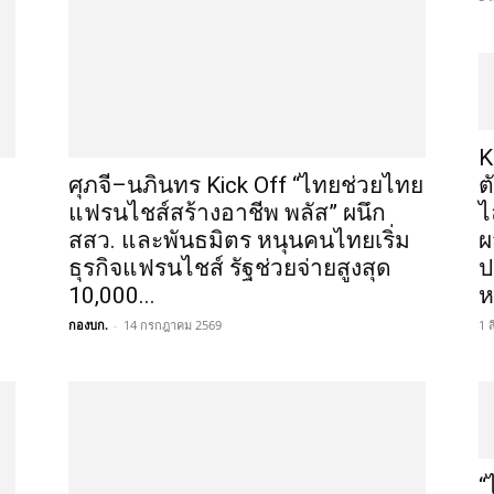
K
ศุภจี–นภินทร Kick Off “ไทยช่วยไทย
ต
แฟรนไชส์สร้างอาชีพ พลัส” ผนึก
ไ
สสว. และพันธมิตร หนุนคนไทยเริ่ม
ผ
ธุรกิจแฟรนไชส์ รัฐช่วยจ่ายสูงสุด
ป
10,000...
ห
กองบก.
-
14 กรกฎาคม 2569
1 
“