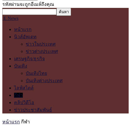
รหัสผ่านจะถูกอีเมล์ถึงคุณ
E News
หน้าแรก
นิวส์อัพเดท
ข่าวในประเทศ
ข่าวต่างประเทศ
เศรษฐกิจ/ธุรกิจ
บันเทิง
บันเทิงไทย
บันเทิงต่างประเทศ
ไลฟ์สไตล์
กีฬา
คลิปวิดีโอ
ข่าวประชาสัมพันธ์
หน้าแรก
กีฬา