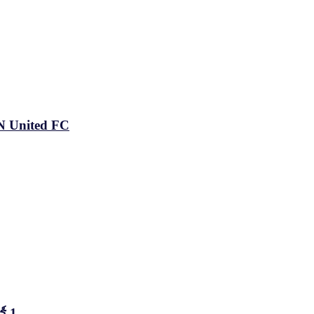
AN United FC
์ 1