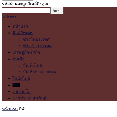
รหัสผ่านจะถูกอีเมล์ถึงคุณ
E News
หน้าแรก
นิวส์อัพเดท
ข่าวในประเทศ
ข่าวต่างประเทศ
เศรษฐกิจ/ธุรกิจ
บันเทิง
บันเทิงไทย
บันเทิงต่างประเทศ
ไลฟ์สไตล์
กีฬา
คลิปวิดีโอ
ข่าวประชาสัมพันธ์
หน้าแรก
กีฬา