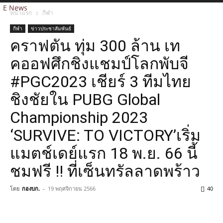
E News
หน้าแรก
กีฬา
กีฬา
ข่าวประชาสัมพันธ์
คราฟตัน ทุ่ม 300 ล้าน เท
คออฟศึกชิงแชมป์โลกพับจี
#PGC2023 เชียร์ 3 ทีมไทย
ชิงชัยใน PUBG Global
Championship 2023
‘SURVIVE: TO VICTORY’เริ่ม
แมตช์เดย์แรก 18 พ.ย. 66 นี้
ชมฟรี !! ที่เซ็นทรัลลาดพร้าว
โดย
กองบก.
-
19 พฤศจิกายน 2566
40