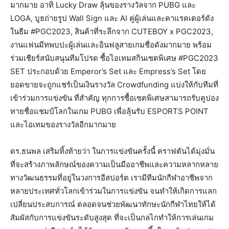
มากมาย อาทิ Lucky Draw ลุ้นของรางวัลจาก PUBG และ
LOGA, บูธถ่ายรูป Wall Sign และ AI คู่ผู้เล่นและคาแรคเตอร์ดัง
ในธีม #PGC2023, สินค้าที่ระลึกจาก CUTEBOY x PGC2023,
งานแฟนมีทพบปะผู้เล่นและอินฟลูสายเกมชื่อดังมากมาย พร้อม
ร่วมเชียร์สนับสนุนทีมโปรด ซื้อไอเทมสกินเซตพิเศษ #PGC2023
SET ประกอบด้วย Emperor’s Set และ Empress’s Set โดย
ยอดขายจะถูกแชร์เป็นเงินรางวัล Crowdfunding แบ่งให้กับทีมที่
เข้าร่วมการแข่งขัน ที่สำคัญ ทุกการซื้อเซตพิเศษสามารถรับคูปอง
ทายชื่อแชมป์โลกในเกม PUBG เพื่อลุ้นรับ ESPORTS POINT
และไอเทมของรางวัลอีกมากมาย
ดร.ธนพล เสริมทิ้งท้ายว่า ในการแข่งขันครั้งนี้ คราฟตันได้มุ่งมั่น
ที่จะสร้างภาพลักษณ์ของความเป็นมืออาชีพและความหลากหลาย
ทางวัฒนธรรมที่อยู่ในวงการอีสปอร์ต เรามีทีมนักกีฬาอาชีพจาก
หลายประเทศทั่วโลกเข้าร่วมในการแข่งขัน จนทำให้เกิดการแลก
เปลี่ยนประสบการณ์ ตลอดจนช่วยพัฒนาทักษะนักกีฬาไทยให้ได้
สัมผัสกับการแข่งขันระดับสูงสุด ที่จะเป็นกลไกทำให้การเล่นเกม