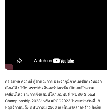
ดร.ธนพล คงฤทธิ์ ผู้อำนวยการ ประจำภูมิภาคเอเชียตะวันออก
เฉียงใต้ บริษัท คราฟตัน อินคอร์ปอเรชั่น เปิดเผยถึงความ
เคลื่อนไหว รายการชิงแชมป์โลกเกมพับจี “PUBG Global
Championship 2023” หรือ #PGC2023 ในระหว่างวันที่ 18
พฤศจิกายน ถึง 3 ธันวาคม 2566 ณ เซ็นทรัลลาดพร้าว ชิงเงิน