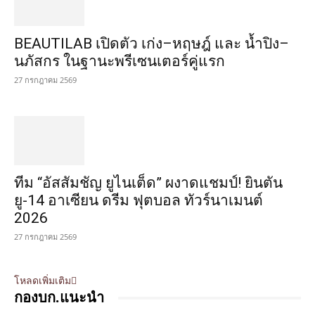
BEAUTILAB เปิดตัว เก่ง–หฤษฎ์ และ น้ำปิง–
นภัสกร ในฐานะพรีเซนเตอร์คู่แรก
27 กรกฎาคม 2569
ทีม “อัสสัมชัญ ยูไนเต็ด” ผงาดแชมป์! ยินตัน
ยู-14 อาเซียน ดรีม ฟุตบอล ทัวร์นาเมนต์
2026
27 กรกฎาคม 2569
โหลดเพิ่มเติม
กองบก.แนะนำ