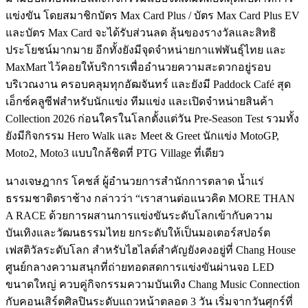
แข่งขัน โดยสมาชิกบัตร Max Card Plus / บัตร Max Card Plus EV
และบัตร Max Card จะได้รับส่วนลด ลุ้นของรางวัลและสิทธิ
ประโยชน์มากมาย อีกทั้งยังมีจุดจำหน่ายกาแฟพันธุ์ไทย และ
MaxMart ไว้คอยให้บริการเพื่ออำนวยความสะดวกอยู่รอบ
บริเวณงาน ครอบคลุมทุกอัฒจันทร์ และยังมี Paddock Café สุด
เอ็กซ์คลูซีฟสำหรับนักแข่ง ทีมแข่ง และเปิดจำหน่ายสินค้า
Collection 2026 ก่อนใครในโลกตั้งแต่วัน Pre-Season Test รวมทั้ง
ยังมีกิจกรรม Hero Walk และ Meet & Greet นักแข่ง MotoGP,
Moto2, Moto3 แบบใกล้ชิดที่ PTG Village ที่เดียว
นางเจษฎากร โคชส์ ผู้อำนวยการสำนักการตลาด น้ำแร่
ธรรมชาติตราช้าง กล่าวว่า “เราสานต่อแนวคิด MORE THAN
A RACE ด้วยการผสานการแข่งขันระดับโลกเข้ากับความ
บันเทิงและวัฒนธรรมไทย ยกระดับให้เป็นมอเตอร์สปอร์ต
เฟสติวัลระดับโลก สำหรับไฮไลต์สำคัญยังคงอยู่ที่ Chang House
ศูนย์กลางความสนุกที่ถ่ายทอดสดการแข่งขันผ่านจอ LED
ขนาดใหญ่ ควบคู่กิจกรรมความบันเทิง Chang Music Connection
กับคอนเสิร์ตศิลปินระดับแถวหน้าตลอด 3 วัน เริ่มจากวันศุกร์ที่