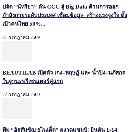
ปลัด “นัทรียา” ดัน CCC สู่ Big Data ด้านการออก
กำลังกายระดับประเทศ เชื่อมข้อมูล–สร้างแรงจูงใจ ตั้ง
เป้าคนไทย 50%...
31 กรกฎาคม 2569
BEAUTILAB เปิดตัว เก่ง–หฤษฎ์ และ น้ำปิง–นภัสกร
ในฐานะพรีเซนเตอร์คู่แรก
27 กรกฎาคม 2569
ทีม “อัสสัมชัญ ยูไนเต็ด” ผงาดแชมป์! ยินตัน ยู-14