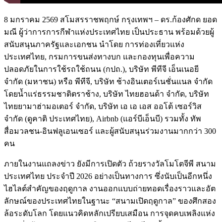
8 มกราคม 2569 สโมสรราชพฤกษ์ กรุงเทพฯ – ดร.ก้องศักด ยอด
มณี ผู้ว่าการการกีฬาแห่งประเทศไทย เป็นประธาน พร้อมด้วยผู้
สนับสนุนภาครัฐและเอกชน นำโดย การท่องเที่ยวแห่ง
ประเทศไทย, กรมการขนส่งทางบก และกองทุนเพื่อความ
ปลอดภัยในการใช้รถใช้ถนน (กปถ.), บริษัท พีทีจี เอ็นเนอยี
จำกัด (มหาชน) หรือ พีทีจี, บริษัท ช้างอินเตอร์เนชั่นแนล จำกัด
โดยน้ำแร่ธรรมชาติตราช้าง, บริษัท ไทยฮอนด้า จำกัด, บริษัท
ไทยยามาฮ่ามอเตอร์ จำกัด, บริษัท เอ เอ เอส ออโต้ เซอร์วิส
จำกัด (ดูคาติ ประเทศไทย), Airbnb (แอร์บีเอ็นบี) รวมทั้ง ทัพ
สื่อมวลชน-อินฟลูเอนเซอร์ และผู้สนับสนุนร่วมงานมากกว่า 300
คน
ภายในงานแถลงข่าว ยังมีการเปิดตัว ถ้วยรางวัลโมโตจีพี สนาม
ประเทศไทย ประจำปี 2026 อย่างเป็นทางการ ซึ่งนับเป็นอีกหนึ่ง
ไฮไลต์สำคัญของฤดูกาล งานออกแบบถ่ายทอดเรื่องราวและอัต
ลักษณ์ของประเทศไทยในฐานะ “สนามเปิดฤดูกาล” ของศึกสอง
ล้อระดับโลก โดยแนวคิดหลักเปรียบเสมือน การจุดคบเพลิงแห่ง