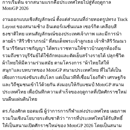
การเริ่มต้น จากสนามแรกคือประเทศไทยไปสู่ทั้งฤดูกาล
MotoGP 2026
งานออกแบบเชิงสัญลักษณ์ ตั้งแต่ส่วนบนที่ถ่ายทอดรูปทรง Track
Layout ของสนามช้าง อินเตอร์เนชั่นแนล เซอร์กิต เคลือบสี
ธงชาติไทย แทนสัญลักษณ์ของประเทศเจ้าภาพ และมีการนำ
ลายผ้า “สิริวชิราภรณ์” ที่สมเด็จพระเจ้าลูกเธอ เจ้าฟ้าสิริวัณณว
รี นารีรัตนราชกัญญา ได้พระราชทานให้ชาวบ้านทุกท้องถิ่น
รวมถึงชาวบุรีรัมย์ได้ใช้ถักทอและตัดเย็บสร้างรายได้ ปลุกชีวิต
ผ้าไทยให้มีความร่วมสมัย ตามโครงการ “ผ้าไทยใส่ให้
สนุก”และบทบาทของ MotoGP สนามประเทศไทย ที่ไม่ได้เป็น
เพียงการแข่งขันระดับโลก แต่เป็นเวทีที่เชื่อมโยงกีฬา เศรษฐกิจ
และวิถีชุมชนเข้าไว้ด้วยกัน ส่งมอบให้กับแชมป์ MotoGP สนาม
ประเทศไทย เพื่อบันทึกความสำเร็จของฤดูกาลที่เปิดศักราชใหม่
บนผืนแผ่นดินไทย
ดร.ก้องศักด ยอดมณี ผู้ว่าการการกีฬาแห่งประเทศไทย เผยภาพ
รวมในเชิงนโยบายระดับชาติว่า “การที่ประเทศไทยได้รับสิทธิ์
ให้เป็นสนามเปิดศักราชใหม่ของ MotoGP 2026 โดยเป็นสนาม