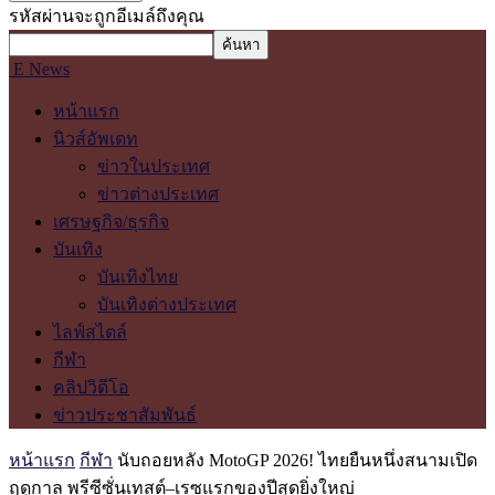
รหัสผ่านจะถูกอีเมล์ถึงคุณ
E News
หน้าแรก
นิวส์อัพเดท
ข่าวในประเทศ
ข่าวต่างประเทศ
เศรษฐกิจ/ธุรกิจ
บันเทิง
บันเทิงไทย
บันเทิงต่างประเทศ
ไลฟ์สไตล์
กีฬา
คลิปวิดีโอ
ข่าวประชาสัมพันธ์
หน้าแรก
กีฬา
นับถอยหลัง MotoGP 2026! ไทยยืนหนึ่งสนามเปิด
ฤดูกาล พรีซีซั่นเทสต์–เรซแรกของปีสุดยิ่งใหญ่