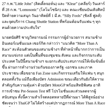
27 ก.พ.”Little John” (ลิตเติ้ลจอห์น) และ “Klear” (เคลียร์) วันเสาร์
ที่ 28 ก.พ. “Lomosonic” (โลโมโซนิก) และ คณะเซียนบันเทิงศิลป์
ปิดท้ายความสนุก วันอาทิตย์ที่ 1 มี.ค. “Silly Fools” (ซิลลี่ ฟูลส์)
และจุดบริการ Chang Shuttle Station ที่พร้อมต้อนรับแฟน ๆ ทุก
คนด้วยความประทับใจ”
นายตนัยศิริ ชาญวิทยารมณ์ กรรมการผู้อำนวยการ สนามช้าง
อินเตอร์เนชั่นแนล เซอร์กิต กล่าวว่า “แนวคิด “More Than A
Race” สะท้อนตัวตนของสนามช้างฯ ที่ทำหน้าที่มากกว่าการเป็น
สนามแข่งรถ แต่เป็นพื้นที่ของชุมชน สังคม และกิจกรรมระดับ
ประเทศ ในปีนี้สนามช้างฯ จะยกระดับประสบการณ์ให้เข้มข้นยิ่ง
ขึ้น ผ่านการทำงานร่วมกันของภาครัฐ -เอกชน และภาค
ประชาชน เพื่อขยาย Fan Zone และกิจกรรมเสริมให้แฟน ๆ สนุก
ตลอดทั้งวัน แม้ถือเพียงบัตร Admission ขณะเดียวกันยังให้ความ
สำคัญกับความคุ้มค่า ด้วยบัตร MotoGP พร้อมสิทธิพิเศษ อาทิ
การเข้าชม Pre-Season Test ฟรี โปรโมชั่นและส่วนลดจากผู้
สนับสนุน ทั้งนี้ความสำเร็จตลอดหลายปีที่ผ่านมา ได้พิสูจน์อย่าง
ชัดเจนว่า ThaiGP ไม่ได้สร้างแค่ปรากฏการณ์ More Than A Race