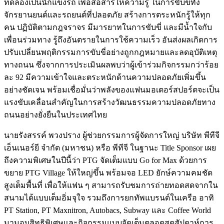
ทดลองเป็นนักแข่งรถ เพื่อสื่อสารให้ความรู้ ในการขับขี่ทั้ง
จักรยานยนต์และรถยนต์ที่ปลอดภัย สร้างการตระหนักรู้ให้ทุก
คน ปฏิบัติตามกฎจราจร มีมารยาทในการขับขี่ และมีน้ำใจกับ
เพื่อนร่วมทาง รู้ถึงอันตรายในการใช้ความเร็ว อันส่งผลเกิดการ
ปรับเปลี่ยนพฤติกรรมการขับขี่อย่างถูกกฎหมายและลดอุบัติเหตุ
ทางถนน ซึ่งจากการประเมินผลพบว่าผู้เข้าร่วมกิจกรรมกว่าร้อย
ละ 92 มีความเข้าใจและตระหนักด้านความปลอดภัยเพิ่มขึ้น
อย่างชัดเจน พร้อมเชื่อมั่นว่าพลังของแฟนมอเตอร์สปอร์ตจะเป็น
แรงขับเคลื่อนสำคัญในการสร้างวัฒนธรรมความปลอดภัยทาง
ถนนอย่างยั่งยืนในประเทศไทย
นายรังสรรค์ พวงปราง ผู้ช่วยกรรมการผู้จัดการใหญ่ บริษัท พีทีจี
เอ็นเนอร์ยี จำกัด (มหาชน) หรือ พีทีจี ในฐานะ Title Sponsor เผย
ถึงความพิเศษในปีนี้ว่า PTG จัดเต็มแบบ Go for Max ด้วยการ
ขยาย PTG Village ให้ใหญ่ขึ้น พร้อมจอ LED ยักษ์ความคมชัด
สูงเต็มพื้นที่ เพื่อให้แฟน ๆ สามารถรับชมการถ่ายทอดสดจากใน
สนามได้แบบเต็มอิ่มจุใจ รวมถึงการยกทัพแบรนด์ในเครือ อาทิ
PT Station, PT Maxnitron, Autobacs, Subway และ Coffee World
มามอบสิทธิพิเศษและกิจกรรมแบบจัดเต็มตลอดสุดสัปดาห์การ