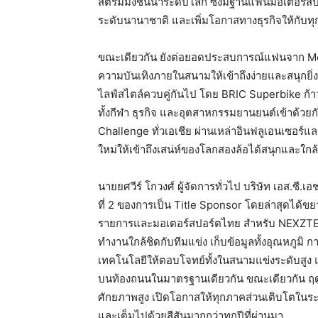
สตรีมมิงชั้นนำระดับโลก ซึ่งมีฐานแฟนมอเตอร์ส
ระดับนานาชาติ และเพิ่มโอกาสทางธุรกิจให้กับทุกภ
ขณะเดียวกัน ยังต่อยอดประสบการณ์แฟนจาก Mo
ความบันเทิงภายในสนามให้เข้าถึงง่ายและสนุกยิ่ง
ไลฟ์สไตล์ควบคู่กันไป โดย BRIC Superbike ก้าวส
ทั้งกีฬา ธุรกิจ และอุตสาหกรรมยานยนต์เข้าด้วยก
Challenge ทั่วเอเชีย ผ่านเหล่าอินฟลูเอนเซอร์แล
ใหม่ให้เข้าถึงเสน่ห์ของโลกสองล้อได้สนุกและใกล้ชิ
นายยศวีร์ โกวงศ์ ผู้จัดการทั่วไป บริษัท เอส.ซี.เ
ที่ 2 ของการเป็น Title Sponsor โดยล่าสุดได้ข
รายการและมอเตอร์สปอร์ตไทย สำหรับ NEXZTER 
ทำงานใกล้ชิดกับทีมแข่ง เก็บข้อมูลทั้งอุณหภู
เทคโนโลยีให้ตอบโจทย์ทั้งในสนามแข่งระดับสูง แ
บนท้องถนนในมาตรฐานเดียวกัน ขณะเดียวกัน ฤดูกา
ศักยภาพสูง เปิดโอกาสให้ทุกภาคส่วนเติบโตในระดั
และเต็มไปด้วยสีสันมากกว่าทุกปีที่ผ่านมา