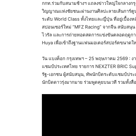
กกท.ร่วมกับสนามช้างฯ แถลงข่าวใหญ่ใจกลางกรุ
วิญญาณแห่งชัยชนะผ่านงานศิลปะลายเส้นการ์ตูนซู
ระดับ World Class ทั้งไทยและญี่ปุ่น ที่อยู่เบื
สปอนเซอร์ใหม่ “MFZ Racing” จากจีน สนับสนุน 3
ไวรัล และการถ่ายทอดสดการแข่งขันตลอดฤดูกาล
Huya เพื่อเข้าถึงฐานแฟนมอเตอร์สปอร์ตขนาดใ
วัน แบงค็อก กรุงเทพฯ – 25 พฤษภาคม 2569 : ง
แชมป์ประเทศไทย รายการ NEXZTER BRIC Superbi
รัฐ-เอกชน ผู้สนับสนุน, ทัพนักบิดระดับแชมป์ปร
นักบิดดาวรุ่งมากมาย ร่วมพูดคุยบนเวที รวมทั้