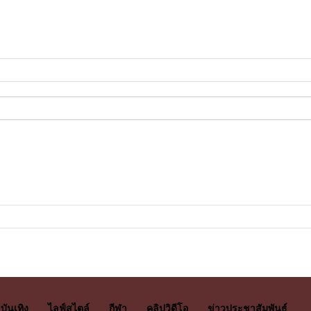
บันเทิง
ไลฟ์สไตล์
กีฬา
คลิปวิดีโอ
ข่าวประชาสัมพันธ์