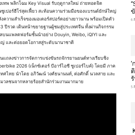
งเทพ พลิกโฉม Key Visual รับฤดูกาลใหม่ ถ่ายทอดจิต
“
ข
เปอร์ฮีโร่สุดเฟี้ยว สะท้อนความร่วมมือของแบรนด์ยักษ์ใหญ่
้องหลังความสำเร็จของมอเตอร์สปอร์ตอย่างยาวนาน พร้อมเปิดตัว
6 
 ปีรวด เดินหน้าขยายฐานผู้ชมสู่ประเทศจีน ทั้งผ่านกิจกรรม
บนแพลตฟอร์มชั้นนำอย่าง Douyin, Weibo, iQIYI และ
หญ่ และต่อยอดโอกาสสู่ระดับนานาชาติ
านแถลงข่าวการจัดการแข่งขันรถจักรยานยนต์ทางเรียบชิง
‘
ke 2026 (เน็กซ์เตอร์ บีอาร์ไอซี ซูเปอร์ไบค์) โดยมี ภาค
ต
ะเทศไทย นำโดย อภิวัฒน์ วงศ์ธนานนท์, ต่อศักดิ์ นวลสาย และ
ร
งสื่อมวลชนจากหลายร้อยสำนักร่วมงานมากมาย
5 
K