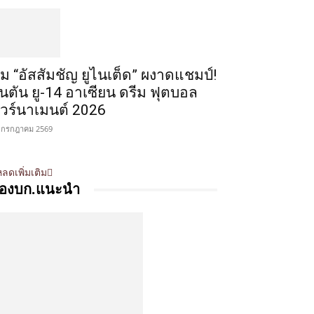
ีม “อัสสัมชัญ ยูไนเต็ด” ผงาดแชมป์!
ินตัน ยู-14 อาเซียน ดรีม ฟุตบอล
ัวร์นาเมนต์ 2026
 กรกฎาคม 2569
ลดเพิ่มเติม
องบก.แนะนำ