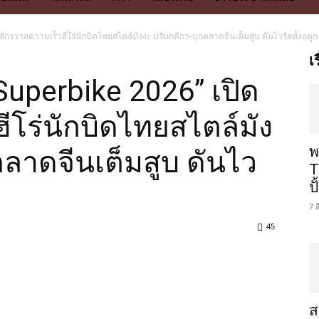
กรวาลความเร็วฮีโร่นักบิดไทยสไตล์มังงะ ปรับกติกา-บุกตลาดจีนเต็มสูบ ดันไวรัลทั้งฤดู
เ
uperbike 2026” เปิด
ีโร่นักบิดไทยสไตล์มัง
พ
ตลาดจีนเต็มสูบ ดันไว
T
ป
7 
45
ส