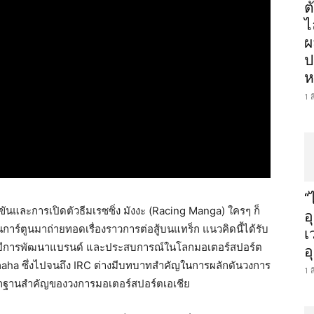
ต
ไ
ผ
ป
ห
1 
“
และการเปิดตัวธีมเรซซิ่ง มังงะ (Racing Manga) ใครๆ ก็
อ
การ์ตูนมาถ่ายทอดเรื่องราวการต่อสู้บนแทร็ก แนวคิดนี้ได้รับ
เ
ยีการพัฒนาแบรนด์ และประสบการณ์ในโลกมอเตอร์สปอร์ต
อ
maha ซึ่งไปจนถึง IRC ต่างมีบทบาทสำคัญในการผลักดันวงการ
1 
รากฐานสำคัญของวงการมอเตอร์สปอร์ตเอเชีย