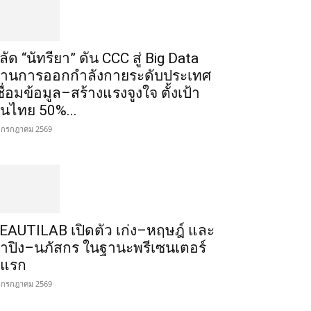
ลัด “นัทรียา” ดัน CCC สู่ Big Data
้านการออกกำลังกายระดับประเทศ
ชื่อมข้อมูล–สร้างแรงจูงใจ ตั้งเป้า
นไทย 50%...
 กรกฎาคม 2569
EAUTILAB เปิดตัว เก่ง–หฤษฎ์ และ
้ำปิง–นภัสกร ในฐานะพรีเซนเตอร์
ู่แรก
 กรกฎาคม 2569