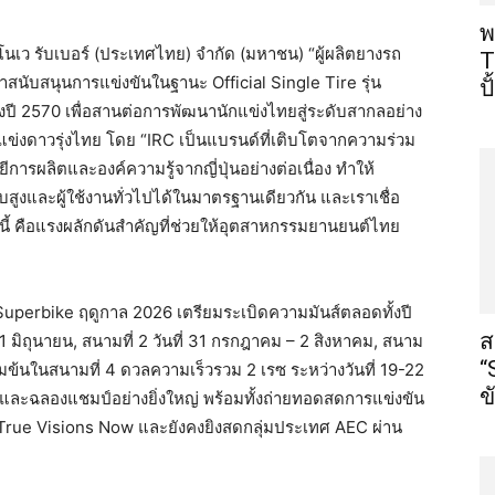
พ
โนเว รับเบอร์ (ประเทศไทย) จำกัด (มหาชน) “ผู้ผลิตยางรถ
T
้าสนับสนุนการแข่งขันในฐานะ Official Single Tire รุ่น
ป
งปี 2570 เพื่อสานต่อการพัฒนานักแข่งไทยสู่ระดับสากลอย่าง
แข่งดาวรุ่งไทย โดย “IRC เป็นแบรนด์ที่เติบโตจากความร่วม
การผลิตและองค์ความรู้จากญี่ปุ่นอย่างต่อเนื่อง ทำให้
สูงและผู้ใช้งานทั่วไปได้ในมาตรฐานเดียวกัน และเราเชื่อ
ี้ คือแรงผลักดันสำคัญที่ช่วยให้อุตสาหกรรมยานยนต์ไทย
perbike ฤดูกาล 2026 เตรียมระเบิดความมันส์ตลอดทั้งปี
ส
 มิถุนายน, สนามที่ 2 วันที่ 31 กรกฎาคม – 2 สิงหาคม, สนาม
“
ข้มข้นในสนามที่ 4 ดวลความเร็วรวม 2 เรซ ระหว่างวันที่ 19-22
ข
และฉลองแชมป์อย่างยิ่งใหญ่ พร้อมทั้งถ่ายทอดสดการแข่งขัน
rue Visions Now และยังคงยิงสดกลุ่มประเทศ AEC ผ่าน