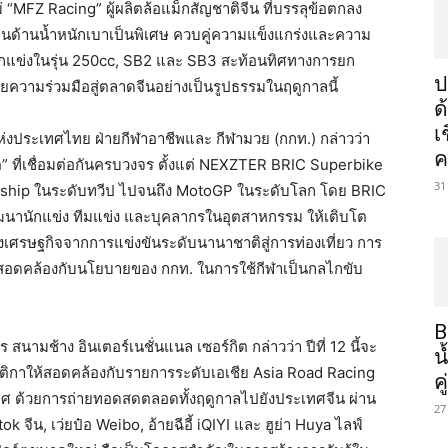
 “MFZ Racing” ผู้ผลิตล้อแม็กสัญชาติจีน ที่บรรลุข้อตกลง
่นด้านน้ำหนักเบาเป็นพิเศษ ควบคู่ความแข็งแกร่งและความ
ักแข่งในรุ่น 250cc, SB2 และ SB3 สะท้อนทิศทางการยก
ป
วามร่วมมือสู่ตลาดจีนอย่างเป็นรูปธรรมในฤดูกาลนี้
ด
เ
่งประเทศไทย ฝ่ายกีฬาอาชีพและ กีฬามวย (กกท.) กล่าวว่า
ค
” ที่เชื่อมต่อกันครบวงจร ตั้งแต่ NEXZTER BRIC Superbike
31
ship ในระดับทวีป ไปจนถึง MotoGP ในระดับโลก โดย BRIC
นานักแข่ง ทีมแข่ง และบุคลากรในอุตสาหกรรม ให้เติบโต
ศรษฐกิจจากการแข่งขันระดับนานาชาติสู่การท่องเที่ยว การ
่งสอดคล้องกับนโยบายของ กกท. ในการใช้กีฬาเป็นกลไกขับ
B
ามช้าง อินเตอร์เนชั่นแนล เซอร์กิต กล่าวว่า ปีที่ 12 นี้จะ
น
บกติกาให้สอดคล้องกับรายการระดับเอเชีย Asia Road Racing
ค
ทศ ด้วยการถ่ายทอดสดตลอดทั้งฤดูกาลไปยังประเทศจีน ผ่าน
27
 จีน, เว่ยป๋อ Weibo, อ้ายฉีอี้ iQIYI และ ฮูย่า Huya ไลฟ์