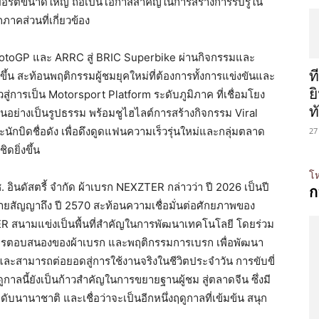
ปอร์ตขนาดใหญ่ ถือเป็นโอกาสสำคัญในการสร้างการรับรู้ใน
าคส่วนที่เกี่ยวข้อง
toGP และ ARRC สู่ BRIC Superbike ผ่านกิจกรรมและ
ท
ขึ้น สะท้อนพฤติกรรมผู้ชมยุคใหม่ที่ต้องการทั้งการแข่งขันและ
ย
ู่การเป็น Motorsport Platform ระดับภูมิภาค ที่เชื่อมโยง
ท
ันอย่างเป็นรูปธรรม พร้อมชูไฮไลต์การสร้างกิจกรรม Viral
ะนักบิดชื่อดัง เพื่อดึงดูดแฟนความเร็วรุ่นใหม่และกลุ่มตลาด
27
ดยิ่งขึ้น
โห
อช. อินดัสตรี้ จำกัด ผ้าเบรก NEXZTER กล่าวว่า ปี 2026 เป็นปี
ก
ยายสัญญาถึง ปี 2570 สะท้อนความเชื่อมั่นต่อศักยภาพของ
สนามแข่งเป็นพื้นที่สำคัญในการพัฒนาเทคโนโลยี โดยร่วม
มิ การตอบสนองของผ้าเบรก และพฤติกรรมการเบรก เพื่อพัฒนา
ละสามารถต่อยอดสู่การใช้งานจริงในชีวิตประจำวัน การขับขี่
ลนี้ยังเป็นก้าวสำคัญในการขยายฐานผู้ชม สู่ตลาดจีน ซึ่งมี
บนานาชาติ และเชื่อว่าจะเป็นอีกหนึ่งฤดูกาลที่เข้มข้น สนุก