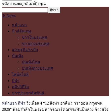
รหัสผ่านจะถูกอีเมล์ถึงคุณ
E News
หน้าแรก
นิวส์อัพเดท
ข่าวในประเทศ
ข่าวต่างประเทศ
เศรษฐกิจ/ธุรกิจ
บันเทิง
บันเทิงไทย
บันเทิงต่างประเทศ
ไลฟ์สไตล์
กีฬา
คลิปวิดีโอ
ข่าวประชาสัมพันธ์
หน้าแรก
กีฬา
วิ่งเพื่อแม่ “12 สิงหา ฮาล์ฟ มาราธอน กรุงเทพ
2026” น้อมรำลึกในพระมหากรุณาธิคุณพระพันปีหลวง ก้าวสู่วิ่ง