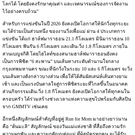
โลกได้ โดยยังคงรักษาคุณค่า และเจตนารมณ์ของการจัดงาน
ไว้อย่างครบถ้วน”
สำหรับการแข่งขันในปี 2026 ยังคงเปิดโอกาสให้นักวิ่งทุกระยะ
จะได้ร่วมเป็นส่วนหนึ่ง ของงานวิ่งเพื่อแม่ ผ่าน 4 ประเภทการ
แข่งขัน ได้แก่ ฮาล์ฟมาราธอน 21.1 กิโลเมตร มินิมาราธอน 10
กิโลเมตร ฟันรัน 6 กิโลเมตร และเดิน-วิ่ง 1.8 กิโลเมตร ภายใน
สวนเบญจกิติ โดยไฮไลท์ของสนามฮาล์ฟมาราธอนยังคง
เป็นการพิชิต “6 สะพาน” บนเส้นทางระดับตำนานใจกลาง
กรุงเทพมหานคร ขณะที่นักวิ่งในระยะ 10 และ 6 กิโลเมตร จะวิ่ง
บนเส้นทางดังกล่าวบางส่วน เพื่อให้ได้สัมผัสเสน่ห์เส้นทางยาม
เช้า และเป็นแรงบันดาลใจสู่การพิชิตระยะที่ไกลขึ้นในอนาคต
ส่วนกิจกรรมเดิน-วิ่ง 1.8 กิโลเมตร ยังคงเปิดโอกาสให้ทุกคนใน
ครอบครัว ได้ร่วมสร้างช่วงเวลาแห่งความสุขไปพร้อมกับศิลปิน
จาก GMMTV เช่นเคย
อีกหนึ่งสัญลักษณ์สำคัญที่อยู่คู่ Run for Mom มาอย่างยาวนาน
คือ “ต้นมะลิ” สัญลักษณ์ ของวันแม่แห่งชาติ ที่สื่อถึงความรัก
ความผูกพัน และความกตัญญูต่อแม่ ที่ผู้สมัครทุกคน จะได้รับ