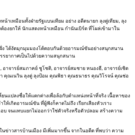
าเหมือนทั้งฝ่ายรัฐแบนเทียม อย่าง อดีตนายก ลุงตู่เทียม, ลุง
งต้องยกให้ นักแสดงหน้าเหมือน กำนันเบิร์ด ที่โผล่เข้ามาใน
 2 ฝั่ง ได้งัดมุกมุมมองโต้ตอบกันด้วยอารมณ์ขันอย่างสนุกสนาน
ึ่งบรรยากาศเป็นไปด้วยความสนุกสนาน
ฐ์, อาจารย์สมภาคย์ ชูโชติ, อาจารย์สมชาย หนองฮี, อาจารย์เชิด
ณเนวิน ลุงตู่ ลุงป้อม คุณพิธา คุณธนาธร คุณวิโรจน์ คุณช่อ
ลี่ยนแปลงชื่อให้แตกต่างเพื่อล้อกับตำแหน่งหน้าที่จริง เนื้อหาของ
เกิดอารมณ์ขัน ที่ผู้ฟังก็คาดไม่ถึง เรียกเสียงหัวเราะ
กอบ จนแทบแยกไม่ออกว่าใช่ตัวจริงหรือตัวปลอม สร้างความ
นข่าวสารบ้านเมือง มีเพิ่มมากขึ้น จากในอดีต ที่พบว่า ความ