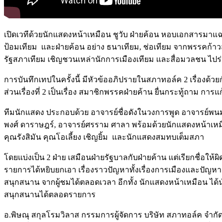
เปิดเวทีด้วยนักแสดงหน้าเหมือน ชูวับ ฝ่ายค้อน หอบเอกสารมาแฉให
ป้อมเทียม และฝ่ายค้อน อย่าง ธนาเทียม, ช่อเทียม จากพรรคก้าวสั้
รัฐสภาเทียม เชิญชวนเหล่านักการเมืองเทียม และสื่อมวลชน ไปร่วม
การบันทึกเทปในครั้งนี้ มีหัวข้ออภิปรายในสภาทอล์ค 2 เรื่องด้วย
ส่วนเรื่องที่ 2 เป็นเรื่อง สมาชิกพรรคฝ่ายค้าน ยื่นกระทู้ถ
ทีมนักแสดง ประกอบด้วย อาจารย์ชื่อดังในวงการพูด อาจารย์พนม ป
พงศ์ ดาราษฎร์, อาจารย์ศรราม ศาลา พร้อมด้วยนักแสดงหน้าเหมื
คุณรังสิมัน คุณโอเลี้ยง เชิญยิ้ม และนักแสดงสมทบเต็มสภา
โดยแบ่งเป็น 2 ฝ่าย เสมือนฝ่ายรัฐบาลกับฝ่ายค้าน แต่เรียกชื่อให้ผ
รายการได้หยิบยกเอา เรื่องราวปัญหาทั้งเรื่องการเมืองและปัญหาสั
สนุกสนาน จากผู้ชมได้ตลอดเวลา อีกทั้ง นักแสดงหน้าเหมือน 
สนุกสนานได้ตลอดรายการ
อ.พิษณุ สกุลโรมวิลาส กรรมการผู้จัดการ บริษัท สภาทอล์ค จำกั