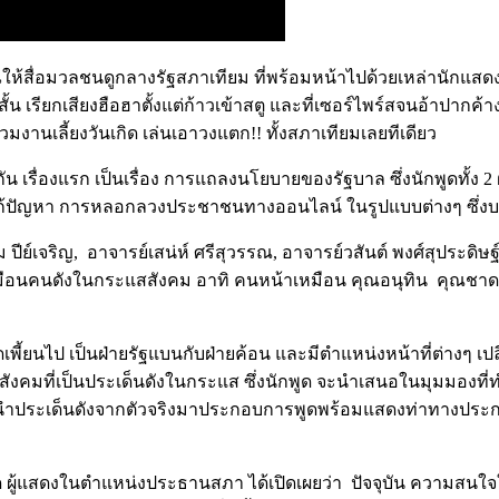
้สื่อมวลชนดูกลางรัฐสภาเทียม ที่พร้อมหน้าไปด้วยเหล่านักแสดงหน้
น เรียกเสียงฮือฮาตั้งแต่ก้าวเข้าสตู และที่เซอร์ไพร์สจนอ้าปากค้า
งานเลี้ยงวันเกิด เล่นเอาวงแตก!! ทั้งสภาเทียมเลยทีเดียว
กัน เรื่องแรก เป็นเรื่อง การแถลงนโยบายของรัฐบาล ซึ่งนักพูดทั้ง
าม การแก้ปัญหา การหลอกลวงประชาชนทางออนไลน์ ในรูปแบบต่างๆ ซ
ีย์เจริญ, อาจารย์เสน่ห์ ศรีสุวรรณ, อาจารย์วสันต์ พงศ์สุประดิษ
อนคนดังในกระแสสังคม อาทิ คนหน้าเหมือน คุณอนุทิน คุณชาดา คุ
ิดเพี้ยนไป เป็นฝ่ายรัฐแบนกับฝ่ายค้อน และมีตำแหน่งหน้าที่ต่างๆ เป
งคมที่เป็นประเด็นดังในกระแส ซึ่งนักพูด จะนำเสนอในมุมมองที่ทำให้
ได้นำประเด็นดังจากตัวจริงมาประกอบการพูดพร้อมแสดงท่าทางประ
ด ผู้แสดงในตำแหน่งประธานสภา ได้เปิดเผยว่า ปัจจุบัน ความสนใจใ