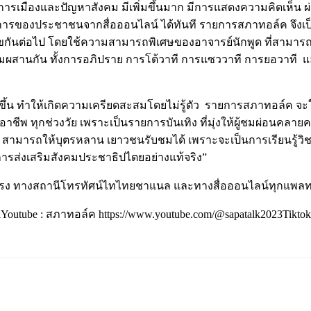
องการเมืองและปัญหาสังคม มีเพิ่มขึ้นมาก มีการแสดงความคิดเห็น ผ่าน
รของประชาชนจากสื่อออนไลน์ ได้ทันที รายการสภาทอล์ค จึงเป
งแก้ไขกันต่อไป โดยใช้ความสามารถพิเศษของอาจารย์นักพูด ที่สามาร
สมผสานกัน ทั้งการอภิปราย การโต้วาที การแซววาที การยอวาที
้น ทำให้เกิดความเครียดสะสมโดยไม่รู้ตัว รายการสภาทอล์ค จะให
กอาชีพ ทุกช่วงวัย เพราะเป็นรายการบันเทิง ที่มุ่งให้ผู้ชมผ่อนค
ครอง สามารถให้บุตรหลาน เยาวชนรับชมได้ เพราะจะเป็นการเรียนรู้วิช
รส่งเสริมสังคมประชาธิปไตยอย่างแท้จริง”
มตรง ทางสถานีโทรทัศน์ไทไทยชาแนล และทางสื่อออนไลน์ทุกแพลท
Youtube : สภาทอล์ค https://www.youtube.com/@sapatalk2023Tiktok : 