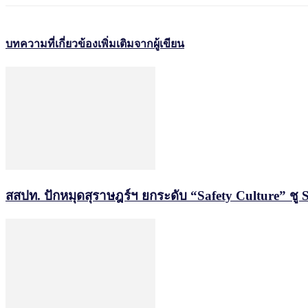
บทความที่เกี่ยวข้อง
เพิ่มเติมจากผู้เขียน
สสปท. ปักหมุดสุราษฎร์ฯ ยกระดับ “Safety Culture” ชู 