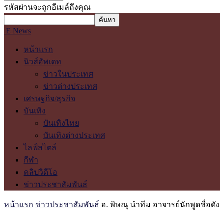
รหัสผ่านจะถูกอีเมล์ถึงคุณ
E News
หน้าแรก
นิวส์อัพเดท
ข่าวในประเทศ
ข่าวต่างประเทศ
เศรษฐกิจ/ธุรกิจ
บันเทิง
บันเทิงไทย
บันเทิงต่างประเทศ
ไลฟ์สไตล์
กีฬา
คลิปวิดีโอ
ข่าวประชาสัมพันธ์
หน้าแรก
ข่าวประชาสัมพันธ์
อ. พิษณุ นำทีม อาจารย์นักพูดชื่