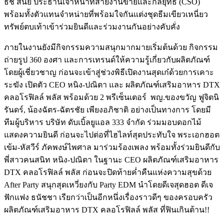
ธัช สนัย ประธานเจ้าหน้าที่สายงานขายและกลยุทธ์ (CSO)
พร้อมทั้งตัวแทนจำหน่ายที่พร้อมใจกันแต่งชุดธีมเขียวเหนี่ยว
ทรัพย์ตบเท้าเข้าร่วมยินดีและร่วมงานกันอย่างคับคั่ง
ภายในงานยังมีกิจกรรมความสนุกมากมายเริ่มต้นด้วย กิจกรรม
ถ่ายรูป 360 องศา และการเทรนด์ให้ความรู้เกี่ยวกับผลิตภัณฑ์
โดยผู้เชี่ยวชาญ ก่อนจะเข้าสู่ช่วงพิธีเปิดงานสุดเก๋ด้วยการเคาะ
ระฆัง เปิดตัว CEO หนิง-ปณิตา และ ผลิตภัณฑ์เสริมอาหาร DTX
คลอโรฟิลล์ พลัส พร้อมด้วย 2 พรีเซ็นเตอร์ พญ.ของขวัญ ฟูจิตนิ
รันดร์, น้องฉัตร-ฉัตรชัย เพียงอภิชาติ อย่างเป็นทางการ โดยมี
ทีมผู้บริหาร บริษัท ดับเบิ้ลยูแอล 333 จำกัด ร่วมมอบดอกไม้
แสดงความยินดี ก่อนจะไปต่อที่ไฮไลท์สุดประทับใจ พระเอกฮอต
เข้ม-หัสวีร์ ภัคพงษ์ไพศาล มาร่วมร้องเพลง พร้อมทั้งร่วมยินดีกับ
พี่สาวคนสนิท หนิง-ปณิตา ในฐานะ CEO ผลิตภัณฑ์เสริมอาหาร
DTX คลอโรฟิลล์ พลัส ก่อนจะปิดท้ายค่ำคืนแห่งความสุขด้วย
After Party สนุกสุดเหวี่ยงกับ Party EDM นำโดยดีเจสุดฮอต ดีเจ
ฟักแฟง ธนัชชา เรียกว่าเป็นอีกหนึ่งเรื่องราวดีๆ ของครอบครัว
ผลิตภัณฑ์เสริมอาหาร DTX คลอโรฟิลล์ พลัส ที่ฟินเกินต้าน!!