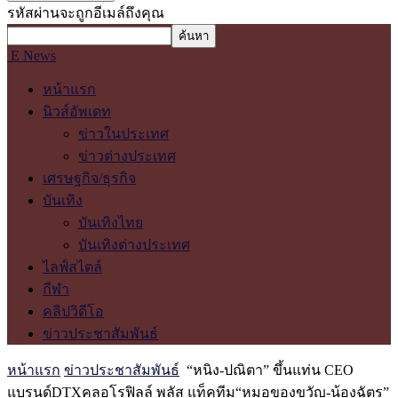
รหัสผ่านจะถูกอีเมล์ถึงคุณ
E News
หน้าแรก
นิวส์อัพเดท
ข่าวในประเทศ
ข่าวต่างประเทศ
เศรษฐกิจ/ธุรกิจ
บันเทิง
บันเทิงไทย
บันเทิงต่างประเทศ
ไลฟ์สไตล์
กีฬา
คลิปวิดีโอ
ข่าวประชาสัมพันธ์
หน้าแรก
ข่าวประชาสัมพันธ์
“หนิง-ปณิตา” ขึ้นแท่น CEO
แบรนด์DTXคลอโรฟิลล์ พลัส แท็คทีม“หมอของขวัญ-น้องฉัตร”