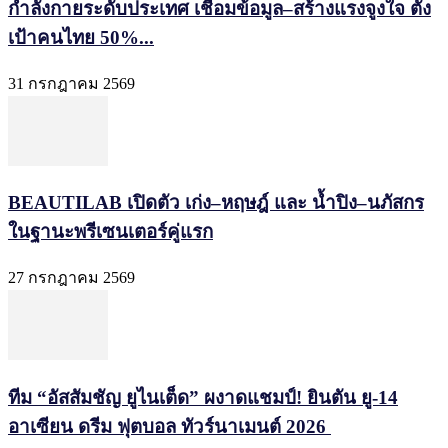
กำลังกายระดับประเทศ เชื่อมข้อมูล–สร้างแรงจูงใจ ตั้ง
เป้าคนไทย 50%...
31 กรกฎาคม 2569
BEAUTILAB เปิดตัว เก่ง–หฤษฎ์ และ น้ำปิง–นภัสกร
ในฐานะพรีเซนเตอร์คู่แรก
27 กรกฎาคม 2569
ทีม “อัสสัมชัญ ยูไนเต็ด” ผงาดแชมป์! ยินตัน ยู-14
อาเซียน ดรีม ฟุตบอล ทัวร์นาเมนต์ 2026