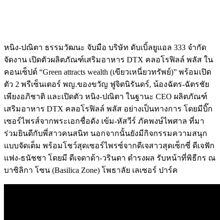
หนิง-ปณิตา ธรรมวัฒนะ จับมือ บริษัท ดับเบิ้ลยูแอล 333 จำกัด
จัดงาน เปิดตัวผลิตภัณฑ์เสริมอาหาร DTX คลอโรฟิลล์ พลัส ใน
คอนเซ็ปต์ “Green attracts wealth (เขียวเหนี่ยวทรัพย์)” พร้อมเปิด
ตัว 2 พรีเซ็นเตอร์ พญ.ของขวัญ ฟูจิตนิรันดร์, น้องฉัตร-ฉัตรชัย
เพียงอภิชาติ และเปิดตัว หนิง-ปณิตา ในฐานะ CEO ผลิตภัณฑ์
เสริมอาหาร DTX คลอโรฟิลล์ พลัส อย่างเป็นทางการ โดยมีบิ๊ก
เซอร์ไพรส์จากพระเอกชื่อดัง เข้ม-หัสวีร์ ภัคพงษ์ไพศาล ที่มา
ร่วมยินดีกับพี่สาวคนสนิท นอกจากนั้นยังมีกิจกรรมความสนุก
แบบจัดเต็ม พร้อมโชว์สุดเซอร์ไพรซ์จากดีเจสาวสุดเซ็กซี่ ดีเจฟัก
แฟง-ธนัชชา โดยมี ดีเจดาด้า-วรินดา ดำรงผล รับหน้าที่พิธีกร ณ
บาซิลิกา โซน (Basilica Zone) โพธาลัย เลเซอร์ ปาร์ค