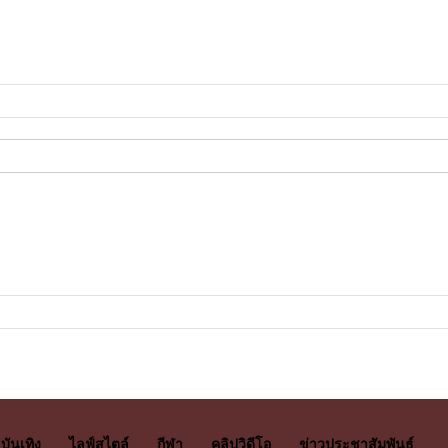
บันเทิง
ไลฟ์สไตล์
กีฬา
คลิปวิดีโอ
ข่าวประชาสัมพันธ์