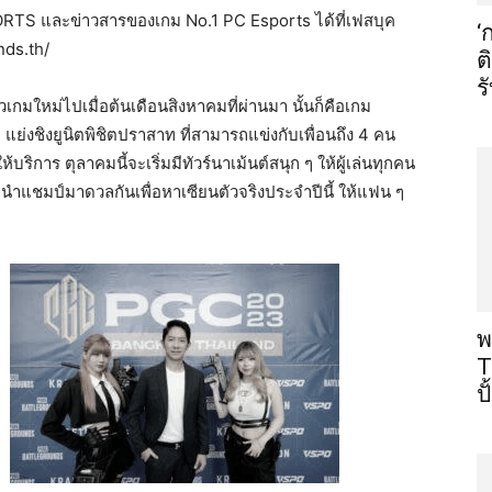
ORTS และข่าวสารของเกม No.1 PC Esports ได้ที่เฟสบุค
‘
ds.th/
ต
ร
วเกมใหม่ไปเมื่อต้นเดือนสิงหาคมที่ผ่านมา นั้นก็คือเกม
่งชิงยูนิตพิชิตปราสาท ที่สามารถแข่งกับเพื่อนถึง 4 คน
้บริการ ตุลาคมนี้จะเริ่มมีทัวร์นาเม้นต์สนุก ๆ ให้ผู้เล่นทุกคน
นำแชมป์มาดวลกันเพื่อหาเซียนตัวจริงประจำปีนี้ ให้แฟน ๆ
พ
T
ป