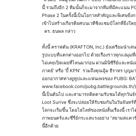
นี้ รวมถึงอีก 2 ทีมนั้นก็จะมาจากทีมที่มีคะแนน P
Phase 2 ในครั้งนี้เป็นโอกาสสำคัญและพิเศษยิ่งก
เข้าไปสร้างเกียรติยศบนเวทีชิงแชมป์โลกที่ยิ่ง
ดร. ธนพล กล่าว
ทั้งนี้ คราฟตัน (KRAFTON, Inc.) ยังเตรียมน
รูปแบบที่แตกต่างออกไป ด้วยเรื่องราวทุกแง่มุมที
ไม่เคยเปิดเผยที่ไหนมาก่อน ผ่านมินิซีรีย์และหนัง
ภาคย์’ หรือ ‘บี้ KPN’ รวมถึงคุณอุ้ม ธีราทร บ
ออกอากาศทางยูทูปและแฟนเพจของ PUBG: 
www.facebook.com/pubg.battlegrounds.th/) โดยมิน
นี้เป็นต้นไป และสามารถติดตามรับชมได้ทุกวันจันทร
Loot Surive ซึ่งจะปล่อยให้รับชมกันในวันจันทร
โลกจะเริ่มขึ้น โดยไฮไลท์ของหนังสั้นเรื่องนี้ เราไ
ภาพยนตร์และซี่รี่ย์กระแสแรงอย่าง “สยามสแควร์” 
นี้อีกด้วย