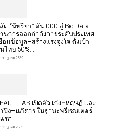
ลัด “นัทรียา” ดัน CCC สู่ Big Data
้านการออกกำลังกายระดับประเทศ
ชื่อมข้อมูล–สร้างแรงจูงใจ ตั้งเป้า
นไทย 50%...
 กรกฎาคม 2569
EAUTILAB เปิดตัว เก่ง–หฤษฎ์ และ
้ำปิง–นภัสกร ในฐานะพรีเซนเตอร์
ู่แรก
 กรกฎาคม 2569