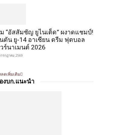
ีม “อัสสัมชัญ ยูไนเต็ด” ผงาดแชมป์!
ินตัน ยู-14 อาเซียน ดรีม ฟุตบอล
ัวร์นาเมนต์ 2026
 กรกฎาคม 2569
ลดเพิ่มเติม
องบก.แนะนำ