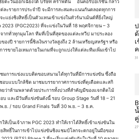
ียตะวันออกเฉียงใต้ บริษัท คราฟตัน อินคอร์ปอเรชั่น กล่าว
 คือ แต่ละรายการประจำปี จะมีการสะสมคะแนนกันตลอดทุกการ
มจะแย่งชิงสิทธิ์เป็นตัวแทนเข้าแข่งในทัวร์นาเม้นต์ที่ยิ่งใหญ่
ป
 2023 (PGC2023) ที่จะแข่งในวันที่ 18 พฤศจิกายน – 3
ด
ำจากทั่วทุกมุมโลก ทีมที่เป็นที่สุดของแต่ละทวีป มาประลอง
เ
องปี รายการนี้ชิงเงินรางวัลสูงถึง 2 ล้านเหรียญสหรัฐฯ หรือ
ค
การขายไอเทมภายในเกมที่จะถูกแบ่งให้แต่ละทีมเพิ่มเข้าไป
31
ชมการแข่งแบบติดขอบสนามได้ทุกวันที่มีการแข่งขัน ซึ่งถือ
ื่นชอบแบบใกล้ชิด มาชมบรรยากาศการแข่งที่ดุเดือดและสกิ
เลยว่าห้ามพลาดด้วยประการทั้งปวงที่สำคัญมีของแจกติดไม้
บ และมีวันที่แข่งขันดังนี้ รอบ Group Stage วันที่ 18 – 21
B
.ย. / รอบ Grand Finals วันที่ 30 พ.ย. – 3 ธ.ค.
น
ค
อกให้เป็นเจ้าภาพ PGC 2023 ทำให้เราได้สิทธิ์เข้าแข่งขันใน
27
์ โดยสิทธิ์ในการเข้าไปแข่งขันชิงแชมป์โลกจะตกอยู่ในมือของ
023 (PTS) Phase 2 ที่จะเริ่มแข่งขันกันในวันที่ 10 ตุลาคม