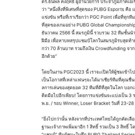
ดร.ธนพล คงฤทธิ์ ผู้อำนวยการ ประจำภูมิภาคเอเช
ว่า “หนึ่งสิ่งที่พิเศษที่สุดของ PUBG Esports
แข่งขัน หรือที่เราเรียกว่า PGC Point เพื่อที่ทุกที
ที่สุดของเกมอย่าง PUBG Global Championship
ธันวาคม 2566 นี้ สมรภูมินี้ รวบรวม 32 ทีมชั้นน
ฝีมือ เพื่อหาบทสรุปแชมป์โลกในสมรภูมิรบสุดท้ายข
กว่า 70 ล้านบาท รวมถึงเงิน Crowdfunding จาก
อีกด้วย”
โดยในงาน PGC2023 นี้ เราจะเปิดให้ผู้ชมเข้าไป
เป็นโอกาสที่เหล่าแฟนๆจะได้มาเชียร์ทีมที่คุณช
ลการเล่นของสุดยอด 32 ทีมที่ดีที่สุดในโลก บอก
ติดมือไปอีกเพียบ! โดยการแข่งขันจะแบ่งเป็น 3 รอ
พ.ย. / รอบ Winner, Loser Bracket วันที่ 23-28 พ
“ยิ่งไปกว่านั้น หลังจากที่ประเทศไทยได้ถูกคัดเลื
ฐานะเจ้าภาพเพิ่มมาอีก 1 สิทธิ์ รวมเป็น 3 สิทธิ
“แชมป์” ทีมผู้ชนะในศึก PUBG Thailand Series 2