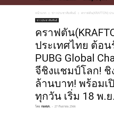
หน้าแรก
ข่าวประชาสัมพันธ์
คราฟตัน(KRAFTON) ประกา
ข่าวประชาสัมพันธ์
คราฟตัน(KRAFTO
ประเทศไทย ต้อนร
PUBG Global Cha
จีชิงแชมป์โลก! ช
ล้านบาท! พร้อมเ
ทุกวัน เริ่ม 18 พ.ย.
โดย
กองบก.
-
27 กันยายน 2566