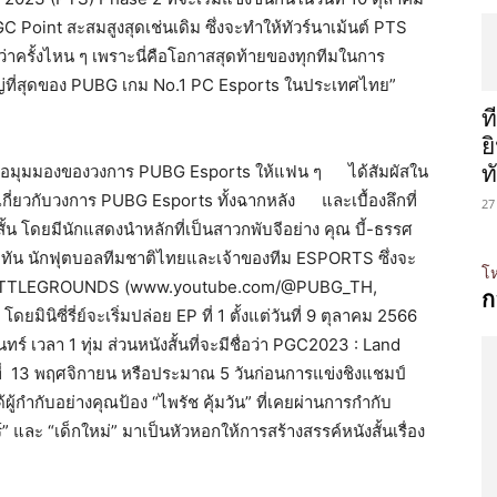
GC Point สะสมสูงสุดเช่นเดิม ซึ่งจะทำให้ทัวร์นาเม้นต์ PTS
ว่าครั้งไหน ๆ เพราะนี่คือโอกาสสุดท้ายของทุกทีมในการ
ใหญ่ที่สุดของ PUBG เกม No.1 PC Esports ในประเทศไทย”
ท
ย
ำเสนอมุมมองของวงการ PUBG Esports ให้แฟน ๆ ได้สัมผัสใน
ท
่เกี่ยวกับวงการ PUBG Esports ทั้งฉากหลัง และเบื้องลึกที่
27
สั้น โดยมีนักแสดงนำหลักที่เป็นสาวกพับจีอย่าง คุณ บี้-ธรรศ
ุญมาทัน นักฟุตบอลทีมชาติไทยและเจ้าของทีม ESPORTS ซึ่งจะ
โห
BATTLEGROUNDS (www.youtube.com/@PUBG_TH,
ก
ิซี่รี่ย์จะเริ่มปล่อย EP ที่ 1 ตั้งแต่วันที่ 9 ตุลาคม 2566
์ เวลา 1 ทุ่ม ส่วนหนังสั้นที่จะมีชื่อว่า PGC2023 : Land
์ที่ 13 พฤศจิกายน หรือประมาณ 5 วันก่อนการแข่งชิงแชมป์
ด้ผู้กำกับอย่างคุณป้อง “ไพรัช คุ้มวัน” ที่เคยผ่านการกำกับ
และ “เด็กใหม่” มาเป็นหัวหอกให้การสร้างสรรค์หนังสั้นเรื่อง