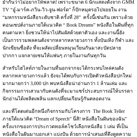
ย้ำกันว่าไม่อยากให้พลาด! เพราะขนาด 6 นักแสดงดังจาก GMM
TV “อู๋-มาร์ค-ภวิน-วิว-จูน-ฟอร์ด” ก็ปักหมุดรอไปจอยใน งาน
“มหกรรมหนังสือระดับชาติ ครั้งที่ 28” ครั้งนี้เช่นกัน เพราะด้วย
คอนเซปต์งานภายใต้แนวคิด “ Book Dreams” หนังสือในฝันที่ทุก
คนตามหา ยิ่งชวนให้น่าไปสัมผัสด้วยตาตัวเอง และงานนี้ยัง
เป็นการรวมพลคนดังจากหลากหลายวงการ ทั้งบันเทิง กีฬา และ
นักเขียนชื่อดัง ที่จะผลัดเปลี่ยนหมุนเวียนกันมาสะบัดปลาย
ปากกา แจกลายเซนให้แฟนๆ ภายในงานกันทุกวัน
สำหรับไฮไลท์ภายในงานที่นอกจากจะได้กระทบไหล่คนดัง
หลากหลายวงการแล้ว ยังจะได้พบกับการเปิดตัวหนังสือปกใหม่
มากมายกว่า 3,000 ปก พบหนังสือน่าอ่านกว่า 1 ล้านเล่ม และ
กิจกรรมการเสวนากับคนดังที่จะมาแชร์ประสบการณ์ให้บรรดา
นักอ่านได้เพลิดเพลิน แลกเปลี่ยนเรียนรู้กันตลอดงาน
และที่โดดเด่นอีกหนึ่งกิจกรรมกับโครงการ The Book Teller
ภายใต้แนวคิด “Dream of Speech” นี่สิ! หนังสือในฝันของฉัน”
ครั้งแรกของการประกวดทอล์คโชว์เลือกหนังสือ 1 เล่ม ที่เป็น
หนังสือในฝันมาบอกเล่า แบ่งปัน ด้วยการนำเสนอที่ดึงดูดความ