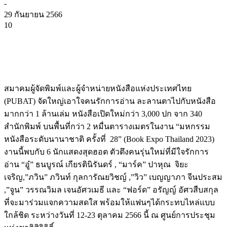
-
29 กันยายน 2566
10
สมาคมผู้จัดพิมพ์และผู้จำหน่ายหนังสือแห่งประเทศไทย
(PUBAT) จัดใหญ่เอาใจคนรักการอ่าน ละลานตาไปกับหนังสือ
มากกว่า 1 ล้านเล่ม หนังสือเปิดใหม่กว่า 3,000 ปก จาก 340
สำนักพิมพ์ บนพื้นที่กว่า 2 หมื่นตารางเมตรในงาน “มหกรรม
หนังสือระดับนานาชาติ ครั้งที่ 28” (Book Expo Thailand 2023)
งานนี้พบกับ 6 นักแสดงสุดฮอต ตัวตึงคนรุ่นใหม่ที่มีใจรักการ
อ่าน “อู๋” ธนบูรณ์ เกียรตินิรันดร์ , “มาร์ค” ปาหุณ จิยะ
เจริญ,”ภวิน” ภวินท์ กุลการัณยวิชญ์ ,”วิว” เบญญาภา จีนประสม
,”จูน” วรรณวิมล เจนอัศวเมธี และ “ฟอร์ด” อรัญญ์ อัศวสืบสกุล
ที่จะมาร่วมแจกความสดใส พร้อมให้แฟนๆได้กระทบไหล่แบบ
ใกล้ชิด ระหว่างวันที่ 12-23 ตุลาคม 2566 นี้ ณ ศูนย์การประชุม