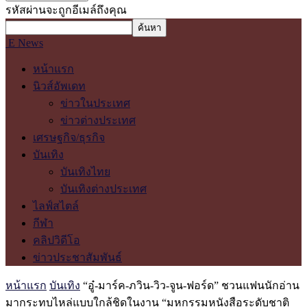
รหัสผ่านจะถูกอีเมล์ถึงคุณ
E News
หน้าแรก
นิวส์อัพเดท
ข่าวในประเทศ
ข่าวต่างประเทศ
เศรษฐกิจ/ธุรกิจ
บันเทิง
บันเทิงไทย
บันเทิงต่างประเทศ
ไลฟ์สไตล์
กีฬา
คลิปวิดีโอ
ข่าวประชาสัมพันธ์
หน้าแรก
บันเทิง
“อู๋-มาร์ค-ภวิน-วิว-จูน-ฟอร์ด” ชวนแฟนนักอ่าน
มากระทบไหล่แบบใกล้ชิดในงาน “มหกรรมหนังสือระดับชาติ