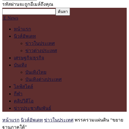
รหัสผ่านจะถูกอีเมล์ถึงคุณ
E News
หน้าแรก
นิวส์อัพเดท
ข่าวในประเทศ
ข่าวต่างประเทศ
เศรษฐกิจ/ธุรกิจ
บันเทิง
บันเทิงไทย
บันเทิงต่างประเทศ
ไลฟ์สไตล์
กีฬา
คลิปวิดีโอ
ข่าวประชาสัมพันธ์
หน้าแรก
นิวส์อัพเดท
ข่าวในประเทศ
พรรครวมแผ่นดิน “ขยาย
ฐานภาคใต้”