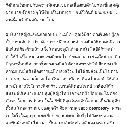
รังสิต พร้อมพบกับความพิเศษแบบต่อเนื่องกับดีลโปรโมชั่นสุดคุ้ม
มากมาย จัดยาว ๆ ให้ช้อปกันแบบจุก ๆ จนถึงวันที่ 6 พ.ย. 66 …
งานนี้คนรักยีนส์ต้องมาโดน!
ผู้บริหารหญิงและนักออกแบบ “แม่ไก่” คุณวินิศา ดวงจินดา ผู้ก่อ
ตั้งแบรนด์กล่าวว่า “ต้องการเปลี่ยนภาพจำของยีนส์ที่ทุกคนคิดว่า
ยีนส์แท้ต้องผ้าหน้า แข็ง โดยปัจจุบันด้วยเทคโนโลยีที่ก้าวหน้า
ทำให้ยีนส์ไม่หนาและแข็งอีกต่อไป ต้องมอบการสวมใส่สบาย อีก
ปัญหาที่พบคือ เวลาซื้อกางเกงยีนส์ ต้องตัดขา ทำให้เสียทรง เสีย
ความเป็นยีนส์ เนื่องจากแม่ไก่เองสรีระ ไม่ได้สมส่วนเป็นไปตาม
มาตราฐาน เอวเล็ก สะโพกใหญ่ จากปัญหาที่แม่ไก่เจอทำให้เกิด
แรงบันดาลใจในการคิดสร้างแบรนด์ที่ตอบโจทย์ ว่าต้องมีสัก
แบรนด์ที่เหมาะสมกับหุ่นผู้หญิงไทย เอวพอดีผ้ายืดเยอะ ไม่ต้อง
ตัดขา โดยการนำเทคโนโลยีที่ดีที่สุดในระดับโลก มาเป็นวัตถุดิบ
ตั้งต้น โดยความสุขของลูกค้า คือความสุขของ bearbeary เพราะ
เราใส่ใจในทุกๆรายละเอียด อยากส่งต่อ สิ่งดีๆไปยังทุกๆความ
สัมพันธ์รอบตัว ไม่ว่าจะเป็นความสัมพันธ์ต่อตัวเอง ครอบครัว