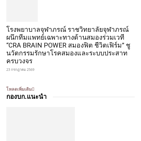
โรงพยาบาลจุฬาภรณ์ ราชวิทยาลัยจุฬาภรณ์
ผนึกทีมแพทย์เฉพาะทางด้านสมองร่วมเวที
“CRA BRAIN POWER สมองฟิต ชีวิตเฟิร์ม” ชู
นวัตกรรมรักษาโรคสมองและระบบประสาท
ครบวงจร
23 กรกฎาคม 2569
โหลดเพิ่มเติม
กองบก.แนะนำ