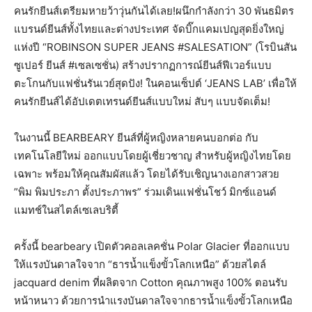
คนรักยีนส์เตรียมหายว้าวุ่นกันได้เลย!ผนึกกำลังกว่า 30 พันธมิตร
แบรนด์ยีนส์ทั้งไทยและต่างประเทศ จัดบิ๊กแคมเปญสุดยิ่งใหญ่
แห่งปี “ROBINSON SUPER JEANS #SALESATION” (โรบินสัน
ซูเปอร์ ยีนส์ #เซลเซชั่น) สร้างปรากฏการณ์ยีนส์ฟีเวอร์แบบ
ตะโกนกับแฟชั่นรันเวย์สุดปัง! ในคอนเซ็ปต์ ‘JEANS LAB’ เพื่อให้
คนรักยีนส์ได้อัปเดตเทรนด์ยีนส์แบบใหม่ สับๆ แบบจัดเต็ม!
ในงานนี้ BEARBEARY ยีนส์ที่ผู้หญิงหลายคนบอกต่อ กับ
เทคโนโลยีใหม่ ออกแบบโดยผู้เชี่ยวชาญ สำหรับผู้หญิงไทยโดย
เฉพาะ พร้อมให้คุณสัมผัสแล้ว โดยได้รับเชิญนางเอกสาวสวย
”พิม พิมประภา ตั้งประภาพร” ร่วมเดินแฟชั่นโชว์ มิกซ์แอนด์
แมทช์ในสไตล์เซเลบริตี้
ครั้งนี้ bearbeary เปิดตัวคอลเลคชั่น Polar Glacier ที่ออกแบบ
ให้แรงบันดาลใจจาก “ธารน้ำแข็งขั้วโลกเหนือ” ด้วยสไตล์
jacquard denim ที่ผลิตจาก Cotton คุณภาพสูง 100% ตอนรับ
หน้าหนาว ด้วยการนำแรงบันดาลใจจากธารน้ำแข็งขั้วโลกเหนือ