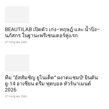
BEAUTILAB เปิดตัว เก่ง–หฤษฎ์ และ น้ำปิง–
นภัสกร ในฐานะพรีเซนเตอร์คู่แรก
27 กรกฎาคม 2569
ทีม “อัสสัมชัญ ยูไนเต็ด” ผงาดแชมป์! ยินตัน
ยู-14 อาเซียน ดรีม ฟุตบอล ทัวร์นาเมนต์
2026
27 กรกฎาคม 2569