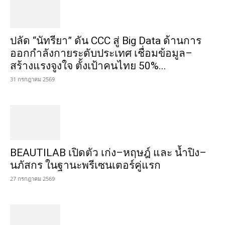
ปลัด “นัทรียา” ดัน CCC สู่ Big Data ด้านการ
ออกกำลังกายระดับประเทศ เชื่อมข้อมูล–
สร้างแรงจูงใจ ตั้งเป้าคนไทย 50%...
31 กรกฎาคม 2569
BEAUTILAB เปิดตัว เก่ง–หฤษฎ์ และ น้ำปิง–
นภัสกร ในฐานะพรีเซนเตอร์คู่แรก
27 กรกฎาคม 2569