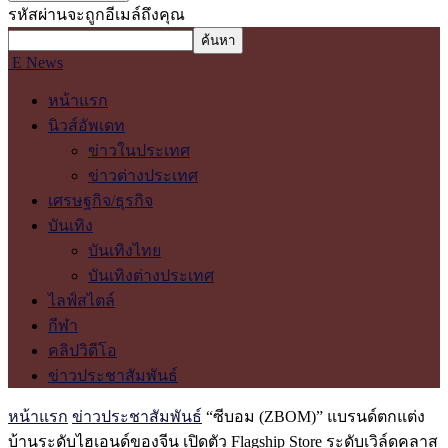
รหัสผ่านจะถูกอีเมล์ถึงคุณ
E News
หน้าแรก
นิวส์อัพเดท
ข่าวในประเทศ
ข่าวต่างประเทศ
เศรษฐกิจ/ธุรกิจ
บันเทิง
บันเทิงไทย
บันเทิงต่างประเทศ
ไลฟ์สไตล์
กีฬา
คลิปวิดีโอ
ข่าวประชาสัมพันธ์
หน้าแรก
ข่าวประชาสัมพันธ์
“ซีบอม (ZBOM)” แบรนด์ตกแต่ง
บ้านระดับไฮเอนด์ของจีน เปิดตัว Flagship Store ระดับเวิล์ดคลาส