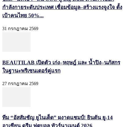
กำลังกายระดับประเทศ เชื่อมข้อมูล–สร้างแรงจูงใจ ตั้ง
เป้าคนไทย 50%...
31 กรกฎาคม 2569
BEAUTILAB เปิดตัว เก่ง–หฤษฎ์ และ น้ำปิง–นภัสกร
ในฐานะพรีเซนเตอร์คู่แรก
27 กรกฎาคม 2569
ทีม “อัสสัมชัญ ยูไนเต็ด” ผงาดแชมป์! ยินตัน ยู-14
อาเซียน ดรีม ฟุตบอล ทัวร์นาเมนต์ 2026