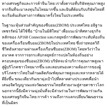
ทางเศรษฐกิจและการค้าจีน-ไทย เราตั้งตารอที่บริษัทคุณภาพสูง
จากจีนที่จะมาลงทุนในไทยมากขึ้น และยินดีต้อนรับบริษัทไทยที่
จะเริ่มต้นเส้นทางการพัฒนาครั้งใหม่ในประเทศจีน
ในฐานะหุ้นส่วนสำคัญของซีบอม(ZBOM) ประเทศไทย อธิฐาน
เพชรรัตน์ ได้ใช้ชื่อ “บ้านในมิติใหม่” เพื่อแนะนำทิศทางธุรกิจ
หลักของ AP168 Connection และกลยุทธ์การพัฒนาระดับท้องถิ่น
ของเครื่องเรือนซีบอม(ZBOM)ในประเทศไทย ซึ่งถ่ายทอดวิถี
ชีวิตอันสวยงามผ่านเครื่องเรือนซีบอม(ZBOM) โดยหวังว่าใน
อนาคต จากการยกระดับกลยุทธ์การแปลในท้องถิ่นอย่าง
ครอบคลุมของซีบอม(ZBOM) บริษัทจะนำบริการคุณภาพสูงมา
สู่ผู้บริโภคชาวไทยมากขึ้น และตอบสนองความต้องการของผู้
บริโภคชาวไทยในด้านผลิตภัณฑ์คุณภาพสูงและหลากหลายได้
ดียิ่งขึ้น ขณะเดียวกันเขามุ่งเป้าไปที่ตลาดต่างประเทศเพื่อนำ
เสนอจิตวิญญาณแห่งวัฒนธรรมไทยที่สวยงามสู่สายตาชาวโลก
นอกจากนี้ยังมีความมุ่งมั่นที่จะมีส่วนร่วมในการพัฒนาร่วมกัน
ของเศรษฐกิจจีน-ไทย การค้า รวมถึงการแลกเปลี่ยนวัฒนธรรม
ที่เป็นมิตร