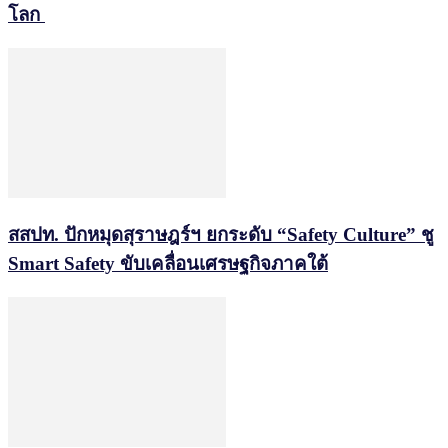
โลก
สสปท. ปักหมุดสุราษฎร์ฯ ยกระดับ “Safety Culture” ชู
Smart Safety ขับเคลื่อนเศรษฐกิจภาคใต้