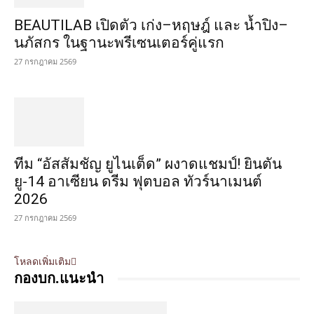
BEAUTILAB เปิดตัว เก่ง–หฤษฎ์ และ น้ำปิง–
นภัสกร ในฐานะพรีเซนเตอร์คู่แรก
27 กรกฎาคม 2569
ทีม “อัสสัมชัญ ยูไนเต็ด” ผงาดแชมป์! ยินตัน
ยู-14 อาเซียน ดรีม ฟุตบอล ทัวร์นาเมนต์
2026
27 กรกฎาคม 2569
โหลดเพิ่มเติม
กองบก.แนะนำ