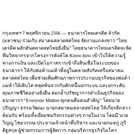
กรุงเทพฯ 7 พฤศจิกายน 2566 — ธนาคารไทยเครดิต จำกัด
(มหาชน) ร่วมกับ สมาคมตลาดสดไทย จัดงานแถลงข่าว “ไทย
เครดิต ผลักดันตลาดสดไทยยั่งยืน” โดยธนาคารไทยเครดิตจะจัด
ทีมวิทยากรจากโครงการตังค์โต Know-how เข้าไปให้ความรู้
ทางการเงิน และเปิดโอกาสการเข้าถึงสินเชื่อในระบบของ
ธนาคารฯ ให้กับพ่อค้าแม่ค้าที่อยู่ในตลาดสังกัดเครือสมาคม
ตลาดสดไทย เพื่อช่วยเพิ่มศักยภาพการประกอบธุรกิจของพ่อค้า
แม่ค้าให้เติบโต หลุดพ้นจากกับดักหนี้นอกระบบ และยกระดับ
คุณภาพชีวิตอย่างยั่งยืน ตอกย้ำปรัชญาการดำเนินธุรกิจของ
ธนาคารฯ “Everyone Matters ทุกคนคือคนสำคัญ” โดยนาย
ปริญญา ธรรมวัฒนะ นายกสมาคมตลาดสดไทย ให้เกียรติกล่าว
ต้อนรับ พร้อมทั้งเยี่ยมชมกิจกรรมต่างๆ ภายในงาน โดยมี นาย
วิญญู ไชยวรรณ ประธานเจ้าหน้าที่บริหาร และนายกมลภู ภูริ
ดิฐสกุล ผู้ช่วยกรรมการผู้จัดการ กลุ่มบริหารธุรกิจไมโคร