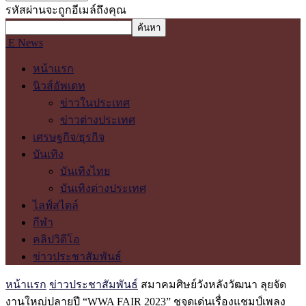
รหัสผ่านจะถูกอีเมล์ถึงคุณ
E News
หน้าแรก
นิวส์อัพเดท
ข่าวในประเทศ
ข่าวต่างประเทศ
เศรษฐกิจ/ธุรกิจ
บันเทิง
บันเทิงไทย
บันเทิงต่างประเทศ
ไลฟ์สไตล์
กีฬา
คลิปวิดีโอ
ข่าวประชาสัมพันธ์
หน้าแรก
ข่าวประชาสัมพันธ์
สมาคมศิษย์วังหลังวัฒนา ลุยจัด
งานใหญ่ปลายปี “WWA FAIR 2023” ชูจุดเด่นเรื่องแชมป์เพลง