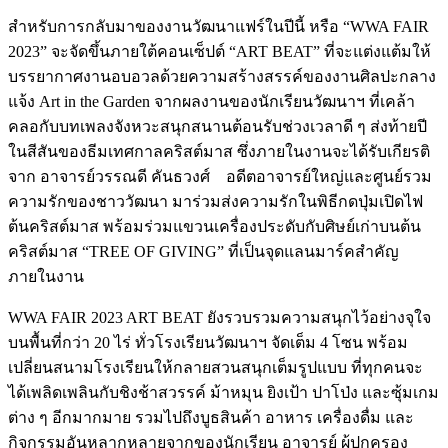
สำหรับการกลับมาของงานวัฒนาแฟร์ในปีนี้ หรือ “WWA FAIR
2023” จะจัดขึ้นภายใต้คอนเซ็ปต์ “ART BEAT” ที่จะแต่งแต้มให้
บรรยากาศงานอบอวลด้วยความสร้างสรรค์ของงานศิลปะกลาง
แจ้ง Art in the Garden จากผลงานของนักเรียนวัฒนาฯ ที่เคล้า
คลอกับบทเพลงจังหวะสนุกสนานต้อนรับช่วงเวลาดี ๆ ส่งท้ายปี
ในสีสันของธีมเทศกาลคริสต์มาส ซึ่งภายในงานจะได้รับเกียรติ
จาก อาจารย์วรรณดี คันธวงศ์ อดีตอาจารย์ใหญ่และศูนย์รวม
ความรักของชาววัฒนา มาร่วมส่งความรักในพิธีกดปุ่มเปิดไฟ
ต้นคริสต์มาส พร้อมร่วมแขวนเครื่องประดับกับศิษย์เก่าบนต้น
คริสต์มาส “TREE OF GIVING” ที่เป็นจุดแลนมาร์คสำคัญ
ภายในงาน
WWA FAIR 2023 ART BEAT ยังรวบรวมความสนุกไว้อย่างจุใจ
บนพื้นที่กว่า 20 ไร่ ทั่วโรงเรียนวัฒนาฯ จัดเต็ม 4 โซน พร้อม
เปลี่ยนสนามโรงเรียนให้กลายสวนสนุกเต็มรูปแบบ ที่ทุกคนจะ
ได้เพลิดเพลินกับชิงช้าสวรรค์ ม้าหมุน ยิงเป้า ปาโป่ง และซุ้มเกม
ต่าง ๆ อีกมากมาย รวมไปถึงบูธสินค้า อาหาร เครื่องดื่ม และ
กิจกรรมอันหลากหลายจากของนักเรียน อาจารย์ ผู้ปกครอง