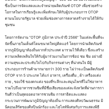
ซึ่งเป็นการจัดแสดงและจำหน่ายผลิตภัณฑ์
OTOP
เพื่อช่วยสร้าง
โอกาสในการเรียนรู้และเพิ่มทักษะให้กับผู้ประกอบการ
OTOP
ตามนโยบายรัฐบาล
ช่วยเพิ่มช่องทางการตลาดสร้างรายได้ให้กับ
ชุมชน
โดยการจัดงาน
“OTOP
ภูมิภาค
ประจำปี
2566”
ในแต่ละพื้นที่จะ
จัดขึ้นภายในเต็นท์โดมขนาดใหญ่ติดแอร์
โดยการนำผลิตภัณฑ์
จากภูมิปัญญาท้องถิ่นจากทั่วประเทศ
มารวมไว้ที่เดียว
ซึ่งจะสร้าง
ความเพลิดเพลินใจให้กับผู้มาร่วมงานในการช้อป
ชม
ชิม
อย่างมี
ความสุขและประทับใจไปกับกิจกรรมต่างๆ
ที่น่าสนใจ
มีผู้
ประกอบการร้านค้ามากมายกว่า
300
ราย
ไม่ว่าจะเป็นผลิตภัณฑ์
OTOP
จาก
5
ประเภท
ได้แก่
อาหาร
,
เครื่องดื่ม
,
ผ้า
เครื่องแต่ง
กาย
,
ของใช้
ของตกแต่ง
ของที่ระลึก
และสมุนไพรที่ไม่ใช่อาหาร
รวมไปถึงอาหารชวนชิมที่มีชื่อเสียงของแต่ละจังหวัดที่ผ่านการกา
รันตีว่าเป็นสุดยอดอาหารชวนชิม
การสาธิตและแสดง
กระบวนการพัฒนาภูมิปัญญาท้องถิ่น
การแสดงศิลปวัฒนธรรม
มิ
นิคอนเสิร์ตของศิลปินนักร้อง
และไฮไลท์พิเศษกับการแสดงพิธี