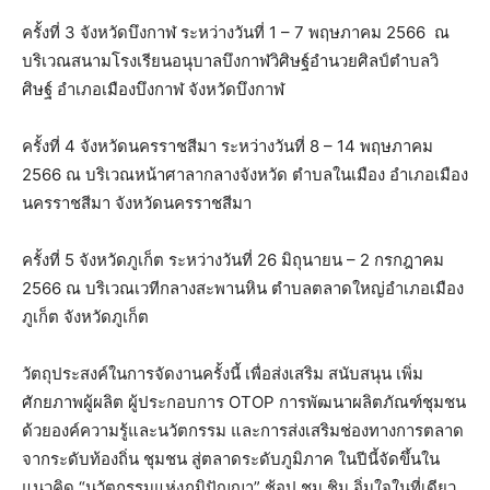
ครั้งที่
3
จังหวัดบึงกาฬ
ระหว่างวันที่
1 – 7
พฤษภาคม
2566
ณ
บริเวณสนามโรงเรียนอนุบาลบึงกาฬวิศิษฐ์อำนวยศิลป์
ตำบลวิ
ศิษฐ์
อำเภอเมืองบึงกาฬ
จังหวัดบึงกาฬ
ครั้งที่
4
จังหวัดนครราชสีมา
ระหว่างวันที่
8 – 14
พฤษภาคม
2566
ณ
บริเวณหน้าศาลากลางจังหวัด
ตำบลในเมือง
อำเภอเมือง
นครราชสีมา
จังหวัดนครราชสีมา
ครั้งที่
5
จังหวัดภูเก็ต
ระหว่างวันที่
26
มิถุนายน
– 2
กรกฎาคม
2566
ณ
บริเวณเวทีกลางสะพานหิน
ตำบลตลาดใหญ่
อำเภอเมือง
ภูเก็ต
จังหวัดภูเก็ต
วัตถุประสงค์ในการจัดงานครั้งนี้
เพื่อส่งเสริม
สนับสนุน
เพิ่ม
ศักยภาพผู้ผลิต
ผู้ประกอบการ
OTOP
การพัฒนาผลิตภัณฑ์ชุมชน
ด้วยองค์ความรู้และนวัตกรรม
และการส่งเสริมช่องทางการตลาด
จากระดับท้องถิ่น
ชุมชน
สู่ตลาดระดับภูมิภาค
ในปีนี้จัดขึ้นใน
แนวคิด
“
นวัตกรรมแห่งภูมิปัญญา
”
ช้อป
ชม
ชิม
อิ่มใจในที่เดียว