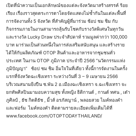
เปิดที่นำความเป็นเอกลักษณ์ของแต่ละจังหวัดมาสร้างสรรค์
ร้อย
เรียง
เรื่องราวสุดตระการตา
โดยจัดแสดงไม่ซ้ำกันในแต่ละพื้นที่
การจัดงานทั้ง
5
จังหวัด
ที่สำคัญผู้ที่มาร่วม
ช้อป
ชม
ชิม
กับ
กิจกรรมภายในงานสามารถลุ้นรับโชคกับรางวัลพิเศษในทุกวัน
และรางวัล
Lucky Draw
ประจำสัปดาห์
รวมมูลค่ากว่า
100,000
บาท
มาร่วมเป็นส่วนหนึ่งในการส่งเสริมสนับสนุน
และสร้างราย
ได้ให้กับผลิตภัณฑ์
OTOP
สินค้าและอาหารจากชุมชนทั่ว
ประเทศ
ในงาน
OTOP
ภูมิภาค
ประจำปี
2566 “
นวัตกรรมแห่ง
ภูมิปัญญา
”
ช้อป
ชม
ชิม
อิ่มใจในที่เดียว
ทั้งนี้การจัดงานในครั้ง
แรกที่จังหวัดฉะเชิงเทรา
ระหว่างวันที่
3 – 9
เมษายน
2566
บริเวณสนามยิงปืน
ช
.
พัน
2
อ
.
เมืองฉะเชิงเทรา
จ
.
ฉะเชิงเทรา
จะ
ยกทัพศิลปินมามอบความสุข
ทั้งหญิง
ธิติกานต์
,
กานต์
ทศน
,
เต๋า
ภูศิลป์
,
ธัช
กิตติธัช
,
มิ้วส์
อรภัสญาน์
,
พลอยสวย
ไมค์ทองคำ
และฟอร์ม
ไมค์ทองคำ
ติดตามรายละเอียดเพิ่มเติมได้ที่
www.facebook.com/OTOPTODAYTHAILAND/