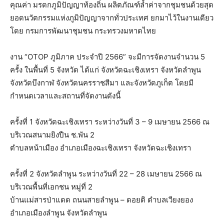
คุณค่า
มรดกภูมิปัญญาท้องถิ่น
ผลิตภัณฑ์ล้ำค่าจากชุมชน
ด้วยสุด
ยอดนวัตกรรมแห่งภูมิปัญญาจากทั่วประเทศ
ยกมาไว้ในงานเดียว
โดย
กรมการพัฒนาชุมชน
กระทรวงมหาดไทย
งาน
“OTOP
ภูมิภาค
ประจำปี
2566”
จะมีการจัดงานจำนวน
5
ครั้ง
ในพื้นที่
5
จังหวัด
ได้แก่
จังหวัดฉะเชิงเทรา
จังหวัดลำพูน
จังหวัดบึงกาฬ
จังหวัดนครราชสีมา
และจังหวัดภูเก็ต
โดยมี
กำหนดเวลาและสถานที่จัดงานดังนี้
ครั้งที่
1
จังหวัดฉะเชิงเทรา
ระหว่างวันที่
3 – 9
เมษายน
2566
ณ
บริเวณสนามยิงปืน
ช
.
พัน
2
ตำบลหน้าเมือง
อำเภอเมืองฉะเชิงเทรา
จังหวัดฉะเชิงเทรา
ครั้งที่
2
จังหวัดลำพูน
ระหว่างวันที่
22 – 28
เมษายน
2566
ณ
บริเวณพื้นที่เอกชน
หมู่ที่
2
บ้านแม่สารป่าแดด
ถนนสายลำพูน
–
ดอยติ
ตำบลเวียงยอง
อำเภอเมืองลำพูน
จังหวัดลำพูน