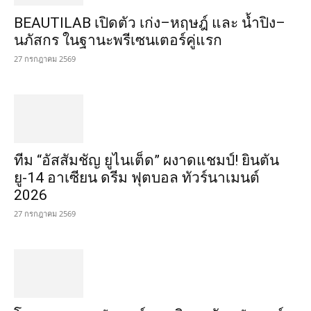
BEAUTILAB เปิดตัว เก่ง–หฤษฎ์ และ น้ำปิง–
นภัสกร ในฐานะพรีเซนเตอร์คู่แรก
27 กรกฎาคม 2569
ทีม “อัสสัมชัญ ยูไนเต็ด” ผงาดแชมป์! ยินตัน
ยู-14 อาเซียน ดรีม ฟุตบอล ทัวร์นาเมนต์
2026
27 กรกฎาคม 2569