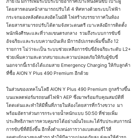
ภายใน มีการเพิ่มระบบระบายอากาศเบาะที่นั่งคนขับ เบาะผู้
โดยสารตอนหน้าสามารถปรับได้ 4 ทิศทางด้วยระบบไฟฟ้า
กระจกมองหลังตัดแสงอัตโนมัติ ไฟสร้างบรรยากาศในห้อง
โดยสารสามารถปรับได้ตามจังหวะดนตรี เบาะหลังมีการติดตั้ง
พนักพิงศีรษะและที่วางแขนตรงกลาง รวมถึงระบบการขับขี่
อัจฉริยะและระบบความบันเทิง มีการอัปเกรดเพิ่มขึ้นถึง 12
รายการ ไม่ว่าจะเป็น ระบบช่วยเหลือการขับขี่อัจฉริยะระดับ L2+
ช่วยเพิ่มความสะดวกสบายและความปลอดภัยให้กับผู้ขับขี่
นอกจากนี้เรายังได้แถมสาย Emergency Charging ให้กับลูกค้า
ที่ซื้อ AION Y Plus 490 Premium อีกด้วย
ในส่วนของเทคโนโลยี AION Y Plus 490 Premium ถูกสร้างขึ้น
บนแพลตฟอร์มรถยนต์ไฟฟ้า AEP ซึ่งมาพร้อมกับคุณสมบัติที่
โดดเด่นและทำให้มีพื้นที่ภายในห้องโดยสารที่กว้างขวาง มา
พร้อมอัตราส่วนการกระจายน้ำหนักแบบ 50:50 ที่ช่วยเพิ่ม
ประสิทธิภาพการควบคุมรถได้อย่างมั่นใจและได้รับประสบการณ์
การขับขี่ที่ดียิ่งขึ้น อีกทั้งตำแหน่งการวางแบตเตอรี่ไว้ที่
จุดศูนย์กลางของตัวรถ ทำให้มีความปลอดภัยสูง ส่งผลให้ตัวรถ