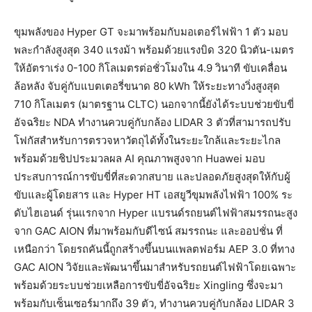
ขุมพลังของ Hyper GT จะมาพร้อมกับมอเตอร์ไฟฟ้า 1 ตัว มอบ
พละกำลังสูงสุด 340 แรงม้า พร้อมด้วยแรงบิด 320 นิวตัน-เมตร
ให้อัตราเร่ง 0-100 กิโลเมตรต่อชั่วโมงใน 4.9 วินาที ขับเคลื่อน
ล้อหลัง จับคู่กับแบตเตอรี่ขนาด 80 kWh ให้ระยะทางวิ่งสูงสุด
710 กิโลเมตร (มาตรฐาน CLTC) นอกจากนี้ยังได้ระบบช่วยขับขี่
อัจฉริยะ NDA ทำงานควบคู่กับกล้อง LIDAR 3 ตัวที่สามารถปรับ
โฟกัสสำหรับการตรวจหาวัตถุได้ทั้งในระยะใกล้และระยะไกล
พร้อมด้วยชิปประมวลผล AI คุณภาพสูงจาก Huawei มอบ
ประสบการณ์การขับขี่ที่สะดวกสบาย และปลอดภัยสูงสุดให้กับผู้
ขับและผู้โดยสาร และ Hyper HT เอสยูวีขุมพลังไฟฟ้า 100% ระ
ดับไฮเอนด์ รุ่นแรกจาก Hyper แบรนด์รถยนต์ไฟฟ้าสมรรถนะสูง
จาก GAC AION ที่มาพร้อมกับดีไซน์ สมรรถนะ และออปชั่น ที่
เหนือกว่า โดยรถคันนี้ถูกสร้างขึ้นบนแพลตฟอร์ม AEP 3.0 ที่ทาง
GAC AION วิจัยและพัฒนาขึ้นมาสำหรับรถยนต์ไฟฟ้าโดยเฉพาะ
พร้อมด้วยระบบช่วยเหลือการขับขี่อัจฉริยะ Xingling ซึ่งจะมา
พร้อมกับเซ็นเซอร์มากถึง 39 ตัว, ทำงานควบคู่กับกล้อง LIDAR 3