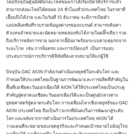
โดยปัจจุบันศูนย์สต๊อกอะไหล่ของเราได้เริ่มเปิดให้บริการแล้ว
สามารถส่งอะไหล่ได้ตลอด 24 ชั่วโมงทั่วประเทศไทย ในราคาที่
เอื้อมถึงได้ง่าย และในวันที่ 15 ธันวาคม จะมีการเปิดตัว
แอปพลิเคชันที่รวบรวมข้อมูลต่างๆของแบรนด์ สามารถค้นหา
ตัวแทนจำหน่ายและนัดหมายทดลองขับได้ภายในคลิ๊กเดียว รวม
ถึงบริการหลังการขาย นอกจากนี้ยังมาพร้อมระบบควบคุมรถจาก
ระยะไกล เช่น การล็อครถ และการเปิดแอร์ เป็นการมอบ
ประสบการณ์การบริการดิจิทัลที่สะดวกสบายให้แก่ผู้ใช้
ปัจจุบัน GAC AION กำลังเร่งดำเนินกลยุทธ์ในระดับโลก และ
กำหนดให้ประเทศไทยเป็นฐานการพัฒนาและการผลิตที่สำคัญใน
พื้นที่เอเชียตะวันออกเฉียงใต้ AION ได้ให้ประเทศไทยเป็นประตู
สำคัญสู่ตลาดเอเชียตะวันออกเฉียงใต้และเป็นศูนย์กลางทาง
ยุทธศาสตร์สู่ตลาดระดับโลก การเคลื่อนไหวเชิงกลยุทธ์ของ GAC
AION ประเทศไทย ถือเป็นก้าวแรกที่มั่นคงในการพัฒนาสู่ระดับ
โลก และหลังจากการดำเนินการในประเทศไทย AION ได้
วางแผนที่จะขยายขอบเขตธุรกิจและกำหนดเป้าหมายไปยังยุโรป
อเมริกาใต้ อเมริกาเหนือ โดยเฉพาะตะวันออกกลางและแอฟริกา