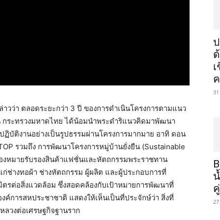
ป
ด
เ
ค
31
กล่าวว่า ตลอดระยะกว่า 3 ปี ของการดำเนินโครงการตามแนว
มชน กระทรวงมหาดไทย ได้น้อมนำพระดำริแนวคิดมาพัฒนา
าปฏิบัติงานอย่างเป็นรูปธรรมผ่านโครงการมากมาย อาทิ ดอน
P รวมถึง การพัฒนาโครงการหมู่บ้านยั่งยืน (Sustainable
รื่องหมายรับรองสินค้าแฟชั่นและหัตถกรรมพระราชทาน
B
ก่ช่างทอผ้า ช่างหัตถกรรม ผู้ผลิต และผู้ประกอบการที่
น
มิตรต่อสิ่งแวดล้อม ซึ่งสอดคล้องกับเป้าหมายการพัฒนาที่
ค
์การสหประชาชาติ แสดงให้เห็นเป็นที่ประจักษ์ว่า สิ่งที่
27
่หลวงต่อเศรษฐกิจฐานราก