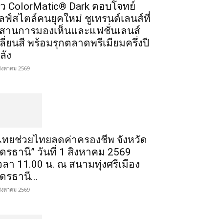
ัว ColorMatic® Dark ตอบโจทย์
ลฟ์สไตล์คนยุคใหม่ ชูเทรนด์เลนส์ที่
สานการมองเห็นและแฟชั่นเลนส์
ลี่ยนสี พร้อมรุกตลาดพรีเมียมครึ่งปี
ลัง
สิงหาคม 2569
ไทยช่วยไทยลดค่าครองชีพ จังหวัด
ุดรธานี” วันที่ 1 สิงหาคม 2569
วลา 11.00 น. ณ สนามทุ่งศรีเมือง
ุดรธานี...
สิงหาคม 2569