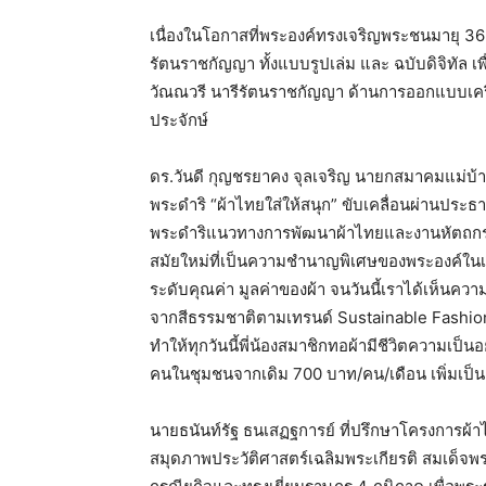
เนื่องในโอกาสที่พระองค์ทรงเจริญพระชนมายุ 36
รัตนราชกัญญา ทั้งแบบรูปเล่ม และ ฉบับดิจิทัล เพ
วัณณวรี นารีรัตนราชกัญญา ด้านการออกแบบเครื่อง
ประจักษ์
ดร.วันดี กุญชรยาคง จุลเจริญ นายกสมาคมแม่
พระดำริ “ผ้าไทยใส่ให้สนุก” ขับเคลื่อนผ่านป
พระดำริแนวทางการพัฒนาผ้าไทยและงานหัตถกรร
สมัยใหม่ที่เป็นความชำนาญพิเศษของพระองค์ในเ
ระดับคุณค่า มูลค่าของผ้า จนวันนี้เราได้เห็นควา
จากสีธรรมชาติตามเทรนด์ Sustainable Fashion 
ทำให้ทุกวันนี้พี่น้องสมาชิกทอผ้ามีชีวิตความเป็นอ
คนในชุมชนจากเดิม 700 บาท/คน/เดือน เพิ่มเป็น
นายธนันท์รัฐ ธนเสฏฐการย์ ที่ปรึกษาโครงการผ้าไ
สมุดภาพประวัติศาสตร์เฉลิมพระเกียรติ สมเด็จพระ