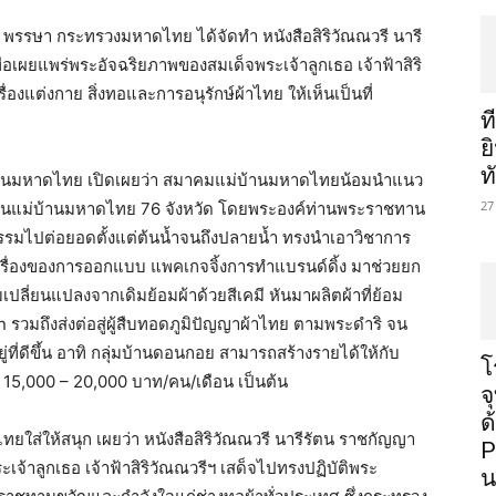
 พรรษา กระทรวงมหาดไทย ได้จัดทำ หนังสือสิริวัณณวรี นารี
ื่อเผยแพร่พระอัจฉริยภาพของสมเด็จพระเจ้าลูกเธอ เจ้าฟ้าสิริ
แต่งกาย สิ่งทอและการอนุรักษ์ผ้าไทย ให้เห็นเป็นที่
ท
ย
ท
บ้านมหาดไทย เปิดเผยว่า สมาคมแม่บ้านมหาดไทยน้อมนำแนว
27
ระธานแม่บ้านมหาดไทย 76 จังหวัด โดยพระองค์ท่านพระราชทาน
มไปต่อยอดตั้งแต่ต้นน้ำจนถึงปลายน้ำ ทรงนำเอาวิชาการ
รื่องของการออกแบบ แพคเกจจิ้งการทำแบรนด์ดิ้ง มาช่วยยก
มเปลี่ยนแปลงจากเดิมย้อมผ้าด้วยสีเคมี หันมาผลิตผ้าที่ย้อม
รวมถึงส่งต่อสู่ผู้สืบทอดภูมิปัญญาผ้าไทย ตามพระดำริ จน
ยู่ที่ดีขึ้น อาทิ กลุ่มบ้านดอนกอย สามารถสร้างรายได้ให้กับ
โ
 15,000 – 20,000 บาท/คน/เดือน เป็นต้น
จ
ด
ทยใส่ให้สนุก เผยว่า หนังสือสิริวัณณวรี นารีรัตน ราชกัญญา
P
เจ้าลูกเธอ เจ้าฟ้าสิริวัณณวรีฯ เสด็จไปทรงปฏิบัติพระ
น