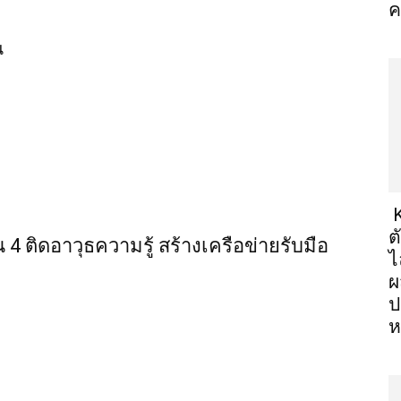
ค
น
K
ต
น 4 ติดอาวุธความรู้ สร้างเครือข่ายรับมือ
ไ
ผ
ป
ห