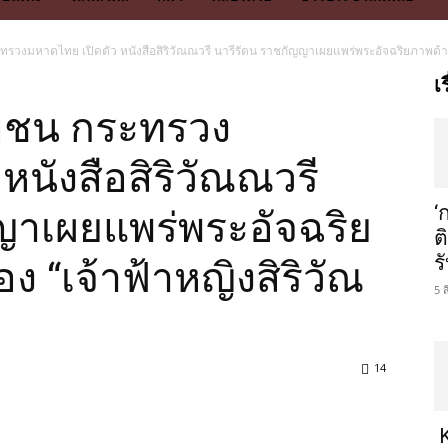
วงมหาดไทย เปิดตัว หนังสือสิริวัณณวรี นารีรัตน ราชกัญญาเผยแพร่พระอัจฉริยภาพด้าน
เ
มชน กระทรวง
หนังสือสิริวัณณวรี
‘
ญาเผยแพร่พระอัจฉริย
ต
ร
 “เจ้าฟ้าหญิงสิริวัณ
5 
14
K