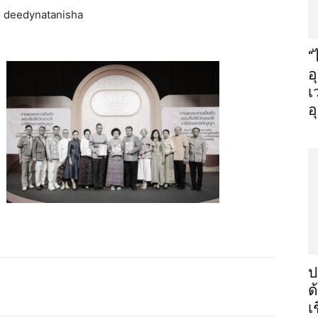
: deedynatanisha
“
อ
เ
อ
ป
ด
เ