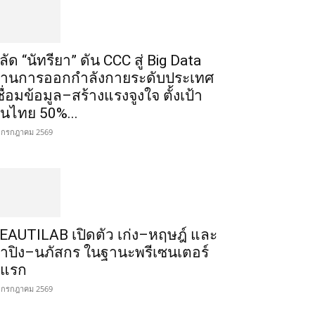
ลัด “นัทรียา” ดัน CCC สู่ Big Data
้านการออกกำลังกายระดับประเทศ
ชื่อมข้อมูล–สร้างแรงจูงใจ ตั้งเป้า
นไทย 50%...
 กรกฎาคม 2569
EAUTILAB เปิดตัว เก่ง–หฤษฎ์ และ
้ำปิง–นภัสกร ในฐานะพรีเซนเตอร์
ู่แรก
 กรกฎาคม 2569