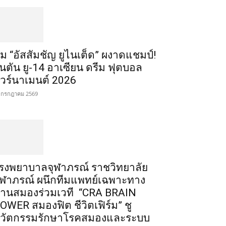
ีม “อัสสัมชัญ ยูไนเต็ด” ผงาดแชมป์!
ินตัน ยู-14 อาเซียน ดรีม ฟุตบอล
ัวร์นาเมนต์ 2026
 กรกฎาคม 2569
รงพยาบาลจุฬาภรณ์ ราชวิทยาลัย
ุฬาภรณ์ ผนึกทีมแพทย์เฉพาะทาง
้านสมองร่วมเวที “CRA BRAIN
OWER สมองฟิต ชีวิตเฟิร์ม” ชู
วัตกรรมรักษาโรคสมองและระบบ