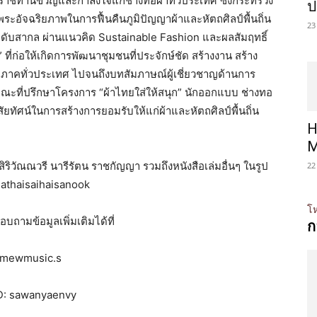
ะราชทานขวัญและกำลังใจแก่ช่างทอผ้าทั่วประเทศ ซึ่งกระทรวง
ป
ระอัจฉริยภาพในการฟื้นคืนภูมิปัญญาผ้าและหัตถศิลป์พื้นถิ่น
23
ะดับสากล ผ่านแนวคิด Sustainable Fashion และผลสัมฤทธิ์
่ก่อให้เกิดการพัฒนาชุมชนที่ประจักษ์ชัด สร้างงาน สร้าง
มิภาคทั่วประเทศ ไปจนถึงบทสัมภาษณ์ผู้เชี่ยวชาญด้านการ
ณะที่ปรึกษาโครงการ “ผ้าไทยใส่ให้สนุก” นักออกแบบ ช่างทอ
ยทัศน์ในการสร้างการยอมรับให้แก่ผ้าและหัตถศิลป์พื้นถิ่น
H
M
ริวัณณวรี นารีรัตน ราชกัญญา รวมถึงหนังสือเล่มอื่นๆ ในรูป
22
hathaisaihaisanook
โห
ถามข้อมูลเพิ่มเติมได้ที่
ก
: mewmusic.s
D: sawanyaenvy