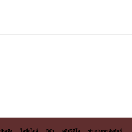
บันเทิง
ไลฟ์สไตล์
กีฬา
คลิปวิดีโอ
ข่าวประชาสัมพันธ์