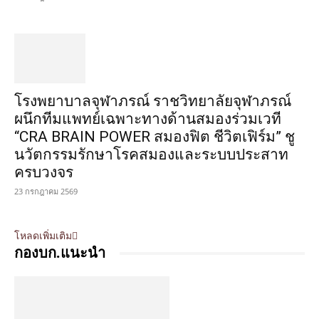
โรงพยาบาลจุฬาภรณ์ ราชวิทยาลัยจุฬาภรณ์
ผนึกทีมแพทย์เฉพาะทางด้านสมองร่วมเวที
“CRA BRAIN POWER สมองฟิต ชีวิตเฟิร์ม” ชู
นวัตกรรมรักษาโรคสมองและระบบประสาท
ครบวงจร
23 กรกฎาคม 2569
โหลดเพิ่มเติม
กองบก.แนะนำ