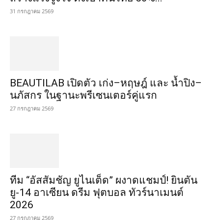
31 กรกฎาคม 2569
BEAUTILAB เปิดตัว เก่ง–หฤษฎ์ และ น้ำปิง–
นภัสกร ในฐานะพรีเซนเตอร์คู่แรก
27 กรกฎาคม 2569
ทีม “อัสสัมชัญ ยูไนเต็ด” ผงาดแชมป์! ยินตัน
ยู-14 อาเซียน ดรีม ฟุตบอล ทัวร์นาเมนต์
2026
27 กรกฎาคม 2569