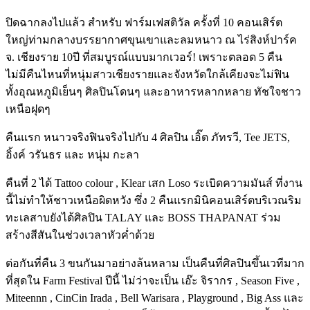
​ปิดฉากลงไปแล้ว สำหรับ ฟาร์มเฟสติวัล ครั้งที่ 10 คอนเสิร์ต
ใหญ่ท่ามกลางบรรยากาศขุนเขาและลมหนาว ณ ไร่สิงห์ปาร์ค
จ. เชียงราย 10ปี ที่สมบูรณ์แบบมากเวอร์! เพราะตลอด 5 คืน
ไม่มีคืนไหนที่หนุ่มสาวเชียงรายและจังหวัดใกล้เคียงจะไม่ฟิน
ทั้งอุณหภูมิเย็นๆ ศิลปินโดนๆ และอาหารหลากหลาย ทัชใจชาว
เหนือฝุดๆ
​คืนแรก หนาวจริงฟินจริงไปกับ 4 ศิลปิน เอิ๊ต ภัทรวี, Tee JETS,
อิ้งค์ วรันธร และ หนุ่ม กะลา
คืนที่ 2 ได้ Tattoo colour , Klear เสก Loso ระเบิดความมันส์ ที่งาน
นี้ไม่ทำให้ชาวเหนือผิดหวัง ซึ่ง 2 คืนแรกมินิคอนเสิร์ตบริเวณริม
ทะเลสาบยังได้ศิลปิน TALAY และ BOSS THAPANAT ร่วม
สร้างสีสันในช่วงเวลาหัวค่ำด้วย
​ต่อกันที่คืน 3 ขนกันมาอย่างล้นหลาม เป็นคืนที่ศิลปินขึ้นเวทีมาก
ที่สุดใน Farm Festival ปีนี้ ไม่ว่าจะเป็น เอ๊ะ จิรากร , Season Five ,
Miteennn , CinCin Irada , Bell Warisara , Playground , Big Ass และ