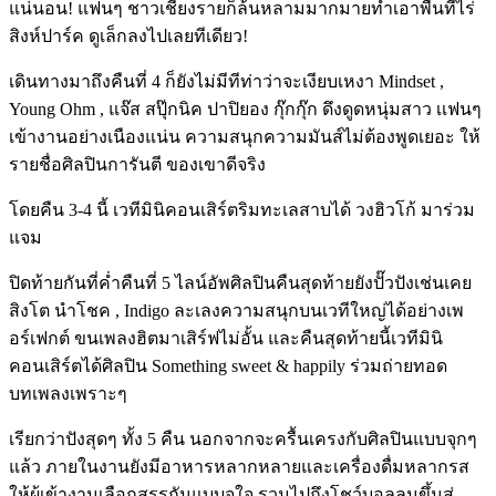
แน่นอน! แฟนๆ ชาวเชียงรายก็ล้นหลามมากมายทำเอาพื้นที่ไร่
สิงห์ปาร์ค ดูเล็กลงไปเลยทีเดียว!
เดินทางมาถึงคืนที่ 4 ก็ยังไม่มีทีท่าว่าจะเงียบเหงา Mindset ,
Young Ohm , แจ๊ส สปุ๊กนิค ปาปิยอง กุ๊กกุ๊ก ดึงดูดหนุ่มสาว เเฟนๆ
เข้างานอย่างเนืองแน่น ความสนุกความมันส์ไม่ต้องพูดเยอะ ให้
รายชื่อศิลปินการันตี ของเขาดีจริง
โดยคืน 3-4 นี้ เวทีมินิคอนเสิร์ตริมทะเลสาบได้ วงฮิวโก้ มาร่วม
แจม
​ปิดท้ายกันที่ค่ำคืนที่ 5 ไลน์อัพศิลปินคืนสุดท้ายยังปั๊วปังเช่นเคย
สิงโต นำโชค , Indigo ละเลงความสนุกบนเวทีใหญ่ได้อย่างเพ
อร์เฟกต์ ขนเพลงฮิตมาเสิร์ฟไม่อั้น และคืนสุดท้ายนี้เวทีมินิ
คอนเสิร์ตได้ศิลปิน Something sweet & happily ร่วมถ่ายทอด
บทเพลงเพราะๆ
​เรียกว่าปังสุดๆ ทั้ง 5 คืน นอกจากจะครื้นเครงกับศิลปินแบบจุกๆ
แล้ว ภายในงานยังมีอาหารหลากหลายและเครื่องดื่มหลากรส
ให้ผู้เข้างานเลือกสรรกันแบบจุใจ รวมไปถึงโชว์บอลลูนขึ้นสู่