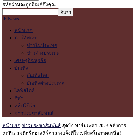
รหัสผ่านจะถูกอีเมล์ถึงคุณ
E News
หน้าแรก
นิวส์อัพเดท
ข่าวในประเทศ
ข่าวต่างประเทศ
เศรษฐกิจ/ธุรกิจ
บันเทิง
บันเทิงไทย
บันเทิงต่างประเทศ
ไลฟ์สไตล์
กีฬา
คลิปวิดีโอ
ข่าวประชาสัมพันธ์
หน้าแรก
ข่าวประชาสัมพันธ์
สุดปัง ฟาร์มเฟสฯ 2023 อลังการ
สุดฟิน สมดีกรีคอนเสิร์ตกลางแจ้งที่ใหญ่ที่สุดในภาคเหนือ!