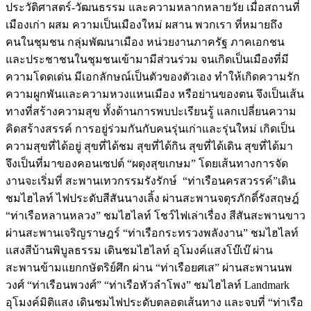
ประวัติศาสตร์-วัฒนธรรม และความหลากหลายวัย เมื่อสถานที่
เมืองเก่า ผสม ความเป็นเมืองใหม่ ผสาน พวกเรา ที่หมายถึง
คนในชุมชน กลุ่มพัฒนาเมือง หน่วยงานภาครัฐ ภาคเอกชน
และประชาชนในชุมชนเข้ามามีส่วนร่วม จนเกิดเป็นเมืองที่มี
ความโดดเด่น มีเอกลักษณ์เป็นตัวของตัวเอง ทำให้เกิดความรัก
ความผูกพันและความหวงแหนเมือง หรือย่านของตน จึงเป็นเส้น
ทางที่สร้างความสุข ทั้งด้านการพบปะเรียนรู้ แลกเปลี่ยนความ
คิดสร้างสรรค์ การอยู่ร่วมกันกับคนรุ่นเก่าและรุ่นใหม่ เกิดเป็น
ความสุขที่ได้อยู่ สุขที่ได้ชม สุขที่ได้กิน สุขที่ได้เดิน สุขที่ได้มา
จึงเป็นที่มาของคอนเซปต์ “ผดุงสุขเกษม” โดยเส้นทางการจัด
งานจะเริ่มที่ สะพานเทวกรรมรังรักษ์ “ท่าเรือนครสวรรค์”เดิน
ชมไฮไลท์ ไฟประดับสีสันนางเลิ้ง ผ่านสะพานจตุรภักดิ์รังสฤษฎ์
“ท่าเรือหลานหลวง” ชมไฮไลท์ โชว์ไฟเล่าเรื่อง สีสันสะพานขาว
ผ่านสะพานเจริญราษฎร์ “ท่าเรือกระทรวงพลังงาน” ชมไฮไลท์
แสงสีบ้านพิบูลธรรม เดินชมไฮไลท์ อุโมงค์แสงโบ๊เบ๊ ผ่าน
สะพานข้ามแยกกษัตริย์ศึก ผ่าน “ท่าเรือยศเส” ผ่านสะพานนพ
วงศ์ “ท่าเรือนพวงศ์” “ท่าเรือหัวลำโพง” ชมไฮไลท์ Landmark
อุโมงค์มิติแสง เดินชมไฟประดับตลอดเส้นทาง และจบที่ “ท่าเรือ