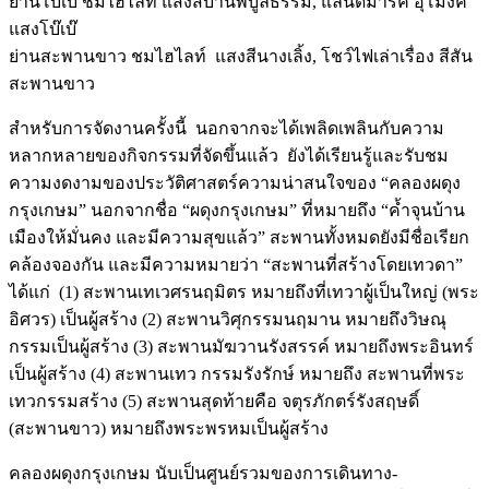
ย่านโบ๊เบ๊ ชมไฮไลท์ แสงสีบ้านพิบูลธรรม, แลนด์มาร์ค อุโมงค์
แสงโบ๊เบ๊
ย่านสะพานขาว ชมไฮไลท์ แสงสีนางเลิ้ง, โชว์ไฟเล่าเรื่อง สีสัน
สะพานขาว
สำหรับการจัดงานครั้งนี้ นอกจากจะได้เพลิดเพลินกับความ
หลากหลายของกิจกรรมที่จัดขึ้นแล้ว ยังได้เรียนรู้และรับชม
ความงดงามของประวัติศาสตร์ความน่าสนใจของ “คลองผดุง
กรุงเกษม” นอกจากชื่อ “ผดุงกรุงเกษม” ที่หมายถึง “ค้ำจุนบ้าน
เมืองให้มั่นคง และมีความสุขแล้ว” สะพานทั้งหมดยังมีชื่อเรียก
คล้องจองกัน และมีความหมายว่า “สะพานที่สร้างโดยเทวดา”
ได้แก่ (1) สะพานเทเวศรนฤมิตร หมายถึงที่เทวาผู้เป็นใหญ่ (พระ
อิศวร) เป็นผู้สร้าง (2) สะพานวิศุกรรมนฤมาน หมายถึงวิษณุ
กรรมเป็นผู้สร้าง (3) สะพานมัฆวานรังสรรค์ หมายถึงพระอินทร์
เป็นผู้สร้าง (4) สะพานเทว กรรมรังรักษ์ หมายถึง สะพานที่พระ
เทวกรรมสร้าง (5) สะพานสุดท้ายคือ จตุรภักตร์รังสฤษดิ์
(สะพานขาว) หมายถึงพระพรหมเป็นผู้สร้าง
คลองผดุงกรุงเกษม นับเป็นศูนย์รวมของการเดินทาง-