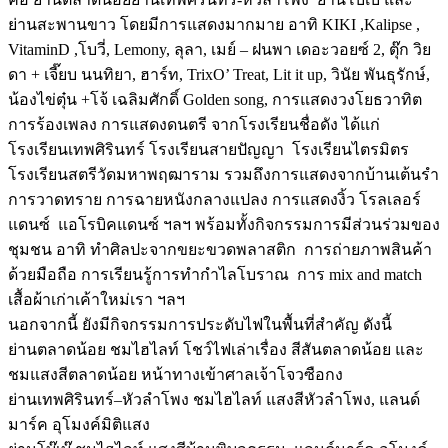
ย่านสะพานขาว โดยมีการแสดงมากมาย อาทิ KIKI ,Kalipse ,
VitaminD ,โบวี่, Lemony, ลุลา, เมย์ – ฝนพา เดอะวอยซ์ 2, ตุ๊ก วิย
ดา + เจี๊ยบ นนทิยา, ฮาร์ท, TrixO’ Treat, Lit it up, วินัย พันธุรักษ์,
น้องไข่ตุ๋น +โจ้ เฉลิมศักดิ์ Golden song, การแสดงวงโยธวาทิต
การร้องเพลง การแสดงดนตรี จากโรงเรียนชื่อดัง ได้แก่
โรงเรียนเทพศิรินทร์ โรงเรียนสายปัญญา โรงเรียนไตรมิตร
โรงเรียนสตรีวัดมหาพฤฒาราม รวมถึงการแสดงจากบ้านเต้นรำ
การวาดทราย การฉายหนังกลางแปลง การแสดงงิ้ว โรลเลอร์
แดนซ์ แอโรบิคแดนซ์ ฯลฯ พร้อมทั้งกิจกรรมการมีส่วนร่วมของ
ชุมชน อาทิ ทำศิลปะจากขยะขวดพลาสติก การถ่ายภาพสินค้า
ด้วยมือถือ การเรียนรู้การทำกำไลโบราณ การ mix and match
เสื้อผ้าเก่าเค้าใหม่เรา ฯลฯ
นอกจากนี้ ยังมีกิจกรรมการประดับไฟในพื้นที่สำคัญ ดังนี้
ย่านตลาดน้อย ชมไฮไลท์ โชว์ไฟเล่าเรื่อง สีสันตลาดน้อย และ
ชมแสงสีตลาดน้อย หน้าทางเข้าศาลเจ้าโจวซือกง
ย่านเทพศิรินทร์–หัวลำโพง ชมไฮไลท์ แสงสีหัวลำโพง, แลนด์
มาร์ค อุโมงค์มิติแสง