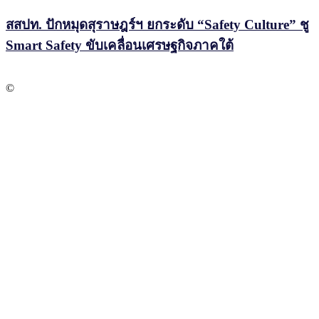
สสปท. ปักหมุดสุราษฎร์ฯ ยกระดับ “Safety Culture” ชู
Smart Safety ขับเคลื่อนเศรษฐกิจภาคใต้
©