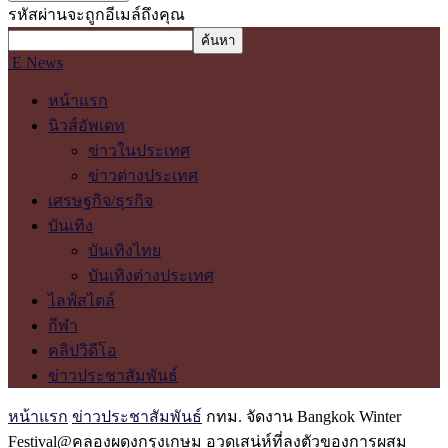
รหัสผ่านจะถูกอีเมล์ถึงคุณ
E News
หน้าแรก
นิวส์อัพเดท
ข่าวในประเทศ
ข่าวต่างประเทศ
เศรษฐกิจ/ธุรกิจ
บันเทิง
บันเทิงไทย
บันเทิงต่างประเทศ
ไลฟ์สไตล์
กีฬา
คลิปวิดีโอ
ข่าวประชาสัมพันธ์
หน้าแรก
ข่าวประชาสัมพันธ์
กทม. จัดงาน Bangkok Winter
Festival@คลองผดุงกรุงเกษม อวดเสน่ห์ที่ลงตัวของการผสม