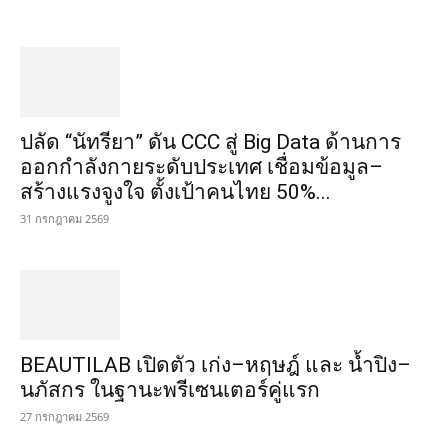
ปลัด “นัทรียา” ดัน CCC สู่ Big Data ด้านการ
ออกกำลังกายระดับประเทศ เชื่อมข้อมูล–
สร้างแรงจูงใจ ตั้งเป้าคนไทย 50%...
31 กรกฎาคม 2569
BEAUTILAB เปิดตัว เก่ง–หฤษฎ์ และ น้ำปิง–
นภัสกร ในฐานะพรีเซนเตอร์คู่แรก
27 กรกฎาคม 2569