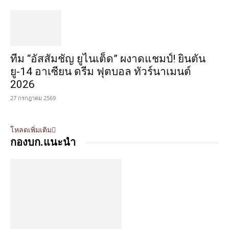
ทีม “อัสสัมชัญ ยูไนเต็ด” ผงาดแชมป์! ยินตัน
ยู-14 อาเซียน ดรีม ฟุตบอล ทัวร์นาเมนต์
2026
27 กรกฎาคม 2569
โหลดเพิ่มเติม
กองบก.แนะนำ