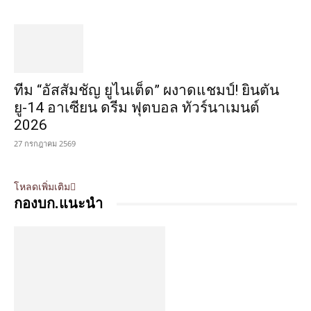
ทีม “อัสสัมชัญ ยูไนเต็ด” ผงาดแชมป์! ยินตัน
ยู-14 อาเซียน ดรีม ฟุตบอล ทัวร์นาเมนต์
2026
27 กรกฎาคม 2569
โหลดเพิ่มเติม
กองบก.แนะนำ