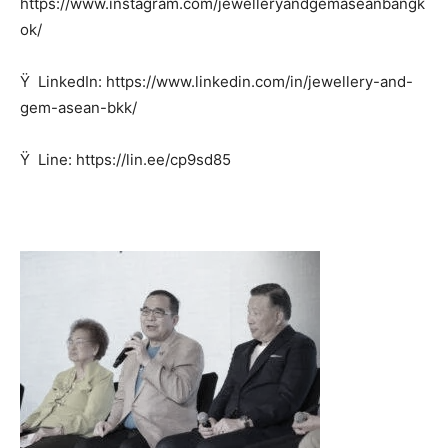
https://www.instagram.com/jewelleryandgemaseanbangk
ok/
Ÿ LinkedIn: https://www.linkedin.com/in/jewellery-and-
gem-asean-bkk/
Ÿ Line: https://lin.ee/cp9sd85