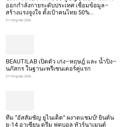
ออกกำลังกายระดับประเทศ เชื่อมข้อมูล–
สร้างแรงจูงใจ ตั้งเป้าคนไทย 50%...
31 กรกฎาคม 2569
BEAUTILAB เปิดตัว เก่ง–หฤษฎ์ และ น้ำปิง–
นภัสกร ในฐานะพรีเซนเตอร์คู่แรก
27 กรกฎาคม 2569
ทีม “อัสสัมชัญ ยูไนเต็ด” ผงาดแชมป์! ยินตัน
ยู-14 อาเซียน ดรีม ฟุตบอล ทัวร์นาเมนต์