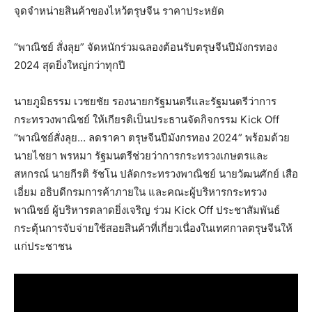
จุดจำหน่ายสินค้าของไหว้ตรุษจีน ราคาประหยัด
“พาณิชย์ สั่งลุย” จัดหนักร่วมฉลองต้อนรับตรุษจีนปีมังกรทอง
2024 สุดยิ่งใหญ่กว่าทุกปี
นายภูมิธรรม เวชยชัย รองนายกรัฐมนตรีและรัฐมนตรีว่าการ
กระทรวงพาณิชย์ ให้เกียรติเป็นประธานจัดกิจกรรม Kick Off
“พาณิชย์สั่งลุย… ลดราคา ตรุษจีนปีมังกรทอง 2024” พร้อมด้วย
นายไชยา พรหมา รัฐมนตรีช่วยว่าการกระทรวงเกษตรและ
สหกรณ์ นายกีรติ รัชโน ปลัดกระทรวงพาณิชย์ นายวัฒนศักย์ เสือ
เอี่ยม อธิบดีกรมการค้าภายใน และคณะผู้บริหารกระทรวง
พาณิชย์ ผู้บริหารตลาดยิ่งเจริญ ร่วม Kick Off ประชาสัมพันธ์
กระตุ้นการจับจ่ายใช้สอยสินค้าที่เกี่ยวเนื่องในเทศกาลตรุษจีนให้
แก่ประชาชน