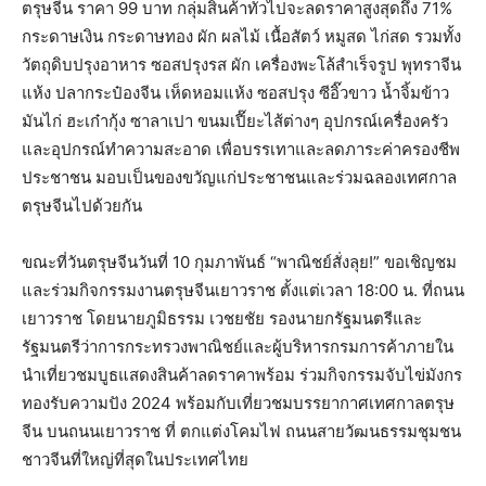
ตรุษจีน ราคา 99 บาท กลุ่มสินค้าทั่วไปจะลดราคาสูงสุดถึง 71%
กระดาษเงิน กระดาษทอง ผัก ผลไม้ เนื้อสัตว์ หมูสด ไก่สด รวมทั้ง
วัตถุดิบปรุงอาหาร ซอสปรุงรส ผัก เครื่องพะโล้สำเร็จรูป พุทราจีน
แห้ง ปลากระป๋องจีน เห็ดหอมแห้ง ซอสปรุง ซีอิ๊วขาว น้ำจิ้มข้าว
มันไก่ ฮะเก๋ากุ้ง ซาลาเปา ขนมเปี๊ยะไส้ต่างๆ อุปกรณ์เครื่องครัว
และอุปกรณ์ทำความสะอาด เพื่อบรรเทาและลดภาระค่าครองชีพ
ประชาชน มอบเป็นของขวัญแก่ประชาชนและร่วมฉลองเทศกาล
ตรุษจีนไปด้วยกัน
ขณะที่วันตรุษจีนวันที่ 10 กุมภาพันธ์ “พาณิชย์สั่งลุย!” ขอเชิญชม
และร่วมกิจกรรมงานตรุษจีนเยาวราช ตั้งแต่เวลา 18:00 น. ที่ถนน
เยาวราช โดยนายภูมิธรรม เวชยชัย รองนายกรัฐมนตรีและ
รัฐมนตรีว่าการกระทรวงพาณิชย์และผู้บริหารกรมการค้าภายใน
นำเที่ยวชมบูธแสดงสินค้าลดราคาพร้อม ร่วมกิจกรรมจับไข่มังกร
ทองรับความปัง 2024 พร้อมกับเที่ยวชมบรรยากาศเทศกาลตรุษ
จีน บนถนนเยาวราช ที่ ตกแต่งโคมไฟ ถนนสายวัฒนธรรมชุมชน
ชาวจีนที่ใหญ่ที่สุดในประเทศไทย