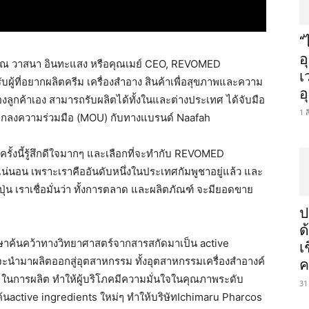
“
อ
มา คุณ วาสนา อินทะแสง หรือคุณเมย์ CEO, REVOMED
เ
ู้ที่อยากผลิตครีม เครื่องสำอาง สินค้าเพื่อสุขภาพและความ
อ
ูกค้าเอง สามารถรับผลิตได้ทั้งในและต่างประเทศ ได้จับมือ
1 
อตกลงความร่วมมือ (MOU) กับทางแบรนด์ Naafah
รั้งนี้รู้สึกดีใจมากๆ และเลือกที่จะทำกับ REVOMED
ุดให้แน่นอน เพราะเราคืออันดับหนึ่งในประเทศกัมพูชาอยู่แล้ว และ
ุ่น เราเชื่อมั่นว่า ทั้งการตลาด และผลิตภัณฑ์ จะมียอดขาย
ป
ด
ึกษาค้นคว้าทางวิทยาศาสตร์จากสารสกัดมาเป็น active
เ
จะนำมาผลิตออกสู่อุตสาหกรรม ทั้งอุตสาหกรรมเครื่องสำอางค์
ค
ในการผลิต ทำให้ผู้บริโภคมีความมั่นใจในคุณภาพระดับ
31
นactive ingredients ใหม่ๆ ทำให้บริษัทIchimaru Pharcos