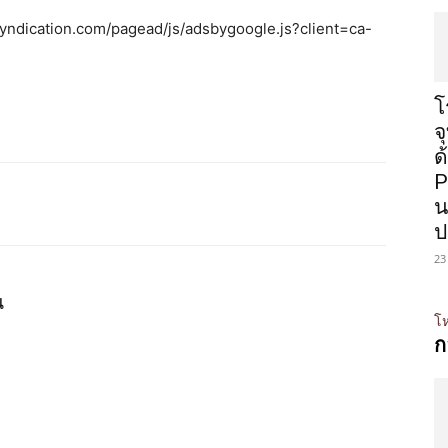
syndication.com/pagead/js/adsbygoogle.js?client=ca-
โ
จ
ด
P
น
ป
23
น
โห
ก