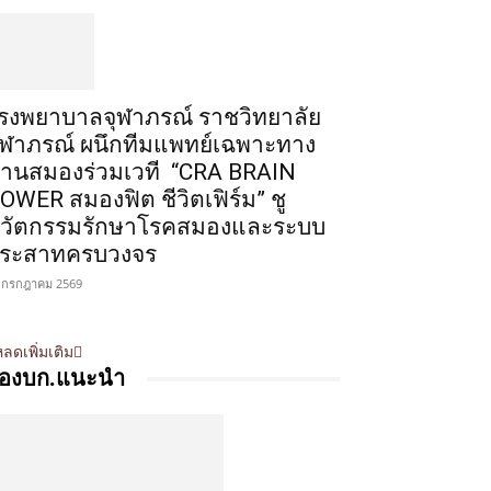
รงพยาบาลจุฬาภรณ์ ราชวิทยาลัย
ุฬาภรณ์ ผนึกทีมแพทย์เฉพาะทาง
้านสมองร่วมเวที “CRA BRAIN
OWER สมองฟิต ชีวิตเฟิร์ม” ชู
วัตกรรมรักษาโรคสมองและระบบ
ระสาทครบวงจร
 กรกฎาคม 2569
ลดเพิ่มเติม
องบก.แนะนำ