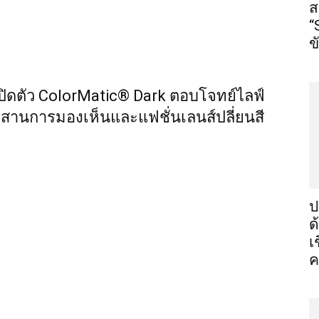
ส
“
ข
ดตัว ColorMatic® Dark ตอบโจทย์ไลฟ์
่ผสานการมองเห็นและแฟชั่นเลนส์ปลี่ยนสี
ป
ด
เ
ค