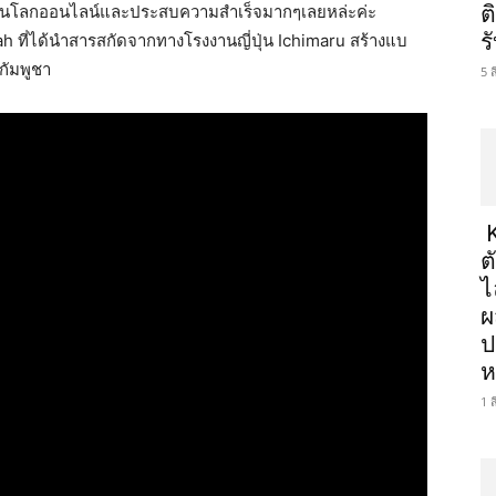
่งดังในโลกออนไลน์และประสบความสำเร็จมากๆเลยหล่ะค่ะ
ต
ร
ที่ได้นำสารสกัดจากทางโรงงานญี่ปุ่น Ichimaru สร้างแบ
กัมพูชา
5 
K
ต
ไ
ผ
ป
ห
1 