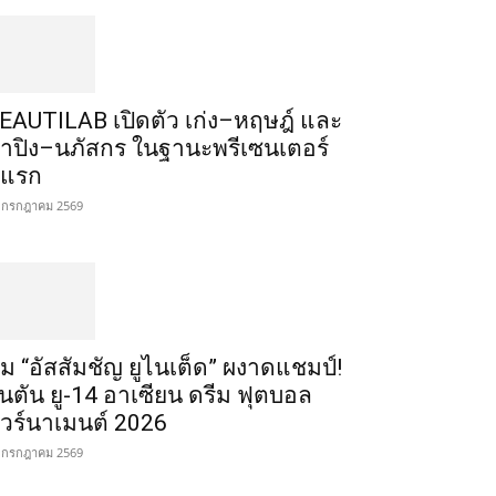
EAUTILAB เปิดตัว เก่ง–หฤษฎ์ และ
้ำปิง–นภัสกร ในฐานะพรีเซนเตอร์
ู่แรก
 กรกฎาคม 2569
ีม “อัสสัมชัญ ยูไนเต็ด” ผงาดแชมป์!
ินตัน ยู-14 อาเซียน ดรีม ฟุตบอล
ัวร์นาเมนต์ 2026
 กรกฎาคม 2569