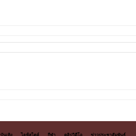
บันเทิง
ไลฟ์สไตล์
กีฬา
คลิปวิดีโอ
ข่าวประชาสัมพันธ์