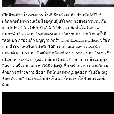
เปิดตัวอย่างเป็นทางการเป็นที่เรียบร้อยแล้ว สำหรับ MELA
ผลิตภัณฑ์อาหารเสริมที่อยู่คู่กับผู้บริโภคมาอย่างยาวนาน กับ
งาน MEGICAL OF MELA X NOEUL ที่จัดขึ้นในวันที่ 24
กุมภาพันธ์ 2567 ณ โรงละครเคแบงก์สยามพิฆเนศ โดยครั้งนี้
“คุณเป็ด-กรองแก้ว บุญญานุวัตร์” Chief Executive Officer บริษัท
ลอลลี่ (ประเทศไทย) จำกัด ได้ถือโอกาสแถลงข่าวแนะนำ
แบรนด์ MELA และเปิดตัวผลิตภัณฑ์ Mela Rose (เมล่า โรเซ่ ) ซึ่ง
เป็นอาหารเสริมบำรุงผิว ที่มีผลวิจัยรองรับ สามารถต้านอนุมูล
อิสระ ลดริ้วรอย และทำให้ผิวนุ่มชุ่มชื้น พร้อมเจาะตลาดวัยรุ่น
ด้วยการสร้างความฮือฮา ดึงนักแสดงหนุ่มสุดฮอต “โนอึล-ณัฐ
รัชต์ ตังวาย” ขึ้นแท่นเป็นพรีเซ็นเตอร์คนแรกให้กับแบรนด์อีก
ด้วย