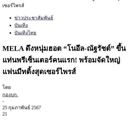
เซอร์ไพรส์
ข่าวประชาสัมพันธ์
บันเทิง
บันเทิงไทย
MELA ดึงหนุ่มฮอต “โนอึล-ณัฐรัชต์” ขึ้น
แท่นพรีเซ็นเตอร์คนแรก! พร้อมจัดใหญ่
แฟนมีทติ้งสุดเซอร์ไพรส์
โดย
กองบก.
-
25 กุมภาพันธ์ 2567
21