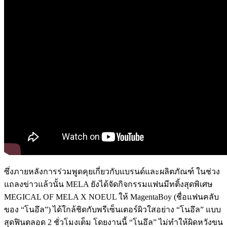
ซึ่งภายหลังการร่วมพูดคุยเกี่ยวกับแบรนด์และผลิตภัณฑ์ ในช่วง
แถลงข่าวแล้วนั้น MELA ยังได้จัดกิจกรรมแฟนมีทติ้งสุดพิเศษ
MEGICAL OF MELA X NOEUL ให้ MagentaBoy (ชื่อแฟนคลับ
ของ “โนอึล”) ได้ใกล้ชิดกับพรีเซ็นเตอร์ผิวใสอย่าง “โนอึล” แบบ
สุดฟินตลอด 2 ชั่วโมงเต็ม โดยงานนี้ “โนอึล” ไม่ทำให้ผิดหวังขน