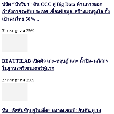
ปลัด “นัทรียา” ดัน CCC สู่ Big Data ด้านการออก
กำลังกายระดับประเทศ เชื่อมข้อมูล–สร้างแรงจูงใจ ตั้ง
เป้าคนไทย 50%...
31 กรกฎาคม 2569
BEAUTILAB เปิดตัว เก่ง–หฤษฎ์ และ น้ำปิง–นภัสกร
ในฐานะพรีเซนเตอร์คู่แรก
27 กรกฎาคม 2569
ทีม “อัสสัมชัญ ยูไนเต็ด” ผงาดแชมป์! ยินตัน ยู-14