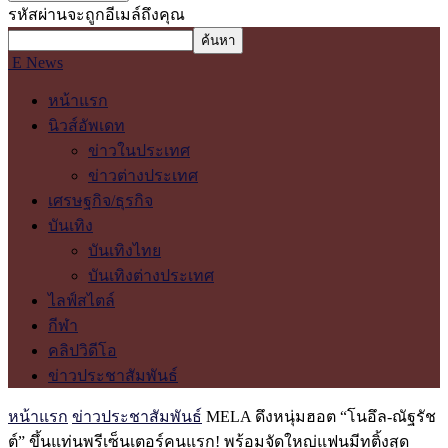
รหัสผ่านจะถูกอีเมล์ถึงคุณ
E News
หน้าแรก
นิวส์อัพเดท
ข่าวในประเทศ
ข่าวต่างประเทศ
เศรษฐกิจ/ธุรกิจ
บันเทิง
บันเทิงไทย
บันเทิงต่างประเทศ
ไลฟ์สไตล์
กีฬา
คลิปวิดีโอ
ข่าวประชาสัมพันธ์
หน้าแรก
ข่าวประชาสัมพันธ์
MELA ดึงหนุ่มฮอต “โนอึล-ณัฐรัช
ต์” ขึ้นแท่นพรีเซ็นเตอร์คนแรก! พร้อมจัดใหญ่แฟนมีทติ้งสุด