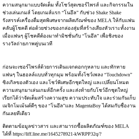
ความสนุกมาแบบจัดเต็ม ทั้งโชว์สุดเซอร์ไพรส์ และกิจกรรมใน
ช่วงเล่นเกมส์ โดยเกมส์แรก “โนอึล” กับช่วง Shake Shake
รังสรรค์เครื่องดื่มสุดพิเศษจากผลิตภัณฑ์ของ MELA ให้กับแฟน
คลับผู้โชคดี ต่อด้วยช่วงของกล่องสุ่มที่สร้างเสียงหัวเราะทั้งงาน
เมื่อแฟนๆ ผู้โชคดีต้องมาทำมิชชั่นกับ “โนอึล” เพื่อชิงของ
รางวัลถ่ายภาพคู่บนเวที
ก่อนจะเซอร์ไพรส์ด้วยการเดินแจกดอกกุหลาบ และทักทาย
แฟนๆ ในฮอลล์แบบทั่วทุกมุม พร้อมทั้งโชว์เพลง “Touchdown”
ซิงเกิลของตัวเอง และโชว์พิเศษอีกชุดใหญ่ และเปลี่ยนโหมด
ความสนุกมาเล่นเกมส์อีกครั้ง และส่งท้ายกับโชว์อีกชุดใหญ่
เรียกได้ว่าจัดเต็มสร้างความสุข ความประทับใจ และร่วมกันเก็บ
เมจิกโมเม้นต์ดีๆ ของ “โนอึล”และ MagentaBoy ได้สมกับชื่องาน
กันเลยทีเดียว
ติดตามข้อมูลข่าวสาร และสามารถซื้อผลิตภัณฑ์ของ MELA
ได้ที่ https://liff.line.me/1645278921-kWRPP32q/?