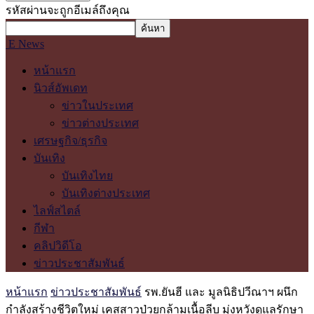
รหัสผ่านจะถูกอีเมล์ถึงคุณ
E News
หน้าแรก
นิวส์อัพเดท
ข่าวในประเทศ
ข่าวต่างประเทศ
เศรษฐกิจ/ธุรกิจ
บันเทิง
บันเทิงไทย
บันเทิงต่างประเทศ
ไลฟ์สไตล์
กีฬา
คลิปวิดีโอ
ข่าวประชาสัมพันธ์
หน้าแรก
ข่าวประชาสัมพันธ์
รพ.ยันฮี และ มูลนิธิปวีณาฯ ผนึก
กำลังสร้างชีวิตใหม่ เคสสาวป่วยกล้ามเนื้อลีบ มุ่งหวังดูแลรักษา