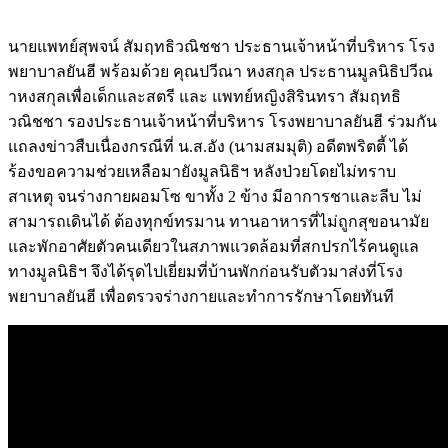
นายแพทย์สุพจน์ สัมฤทธิวณิชชา ประธานเจ้าหน้าที่บริหาร โรง
พยาบาลยันฮี พร้อมด้วย คุณปวีณา หงสกุล ประธานมูลนิธิปวีณ
าหงสกุลเพื่อเด็กและสตรี และ แพทย์หญิงสิรินทรา สัมฤทธิ
วณิชชา รองประธานเจ้าหน้าที่บริหาร โรงพยาบาลยันฮี ร่วมกัน
แถลงข่าวสืบเนื่องกรณีที่ น.ส.อัง (นามสมมุติ) อดีตพริตตี้ ได้
ร้องขอความช่วยเหลือมายังมูลนิธิฯ หลังป่วยโดยไม่ทราบ
สาเหตุ จนร่างกายผอมโซ ขาทั้ง 2 ข้าง มีอาการชาและลีบ ไม่
สามารถเดินได้ ต้องทุกข์ทรมาน ทานอาหารที่ไม่ถูกสุขอนามัย
และพักอาศัยตัวคนเดียวในสภาพแวดล้อมที่สกปรกไร้คนดูแล
ทางมูลนิธิฯ จึงได้รุดไปเยี่ยมที่บ้านพักก่อนรับตัวมาส่งที่โรง
พยาบาลยันฮี เพื่อตรวจร่างกายและทำการรักษาโดยทันที