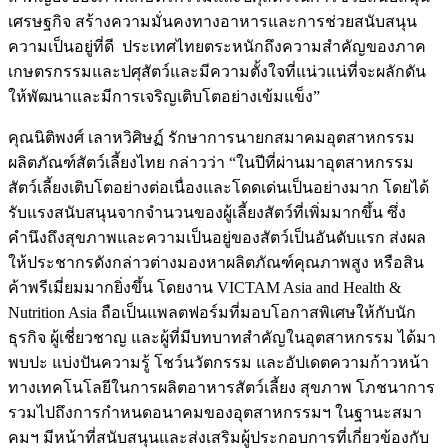
เศรษฐกิจ สร้างความมั่นคงทางอาหารและการช่วยสนับสนุน
ความเป็นอยู่ที่ดี ประเทศไทยตระหนักถึงความสำคัญของภาค
เกษตรกรรมและปศุสัตว์และมีความตั้งใจที่แน่วแน่ที่จะผลักดัน
ให้พัฒนาและมีการเจริญเติบโตอย่างเข้มแข็ง”
คุณนิติพงศ์ เลาหวิศิษฏ์ รักษาการนายกสมาคมอุตสาหกรรม
ผลิตภัณฑ์สัตว์เลี้ยงไทย กล่าวว่า “ในปีที่ผ่านมาอุตสาหกรรม
สัตว์เลี้ยงเติบโตอย่างต่อเนื่องและโดดเด่นเป็นอย่างมาก โดยได้
รับแรงสนับสนุนจากจำนวนของผู้เลี้ยงสัตว์ที่เพิ่มมากขึ้น ซึ่ง
คำนึงถึงสุขภาพและความเป็นอยู่ของสัตว์เป็นอันดับแรก ส่งผล
ให้ประชากรดังกล่าวต่างมองหาผลิตภัณฑ์คุณภาพสูง หรือสิน
ค้าพรีเมี่ยมมากยิ่งขึ้น โดยงาน VICTAM Asia and Health &
Nutrition Asia ถือเป็นแพลตฟอร์มที่มอบโอกาสพิเศษให้กับนัก
ธุรกิจ ผู้เชี่ยวชาญ และผู้ที่มีบทบาทสำคัญในอุตสาหกรรม ได้มา
พบปะ แบ่งปันความรู้ โชว์นวัตกรรม และอัปเดตความก้าวหน้า
ทางเทคโนโลยีในการผลิตอาหารสัตว์เลี้ยง สุขภาพ โภชนาการ
รวมไปถึงการกำหนดอนาคมของอุตสาหกรรมฯ ในฐานะสมา
คมฯ มีหน้าที่สนับสนุนและส่งเสริมผู้ประกอบการที่เกี่ยวข้องกับ