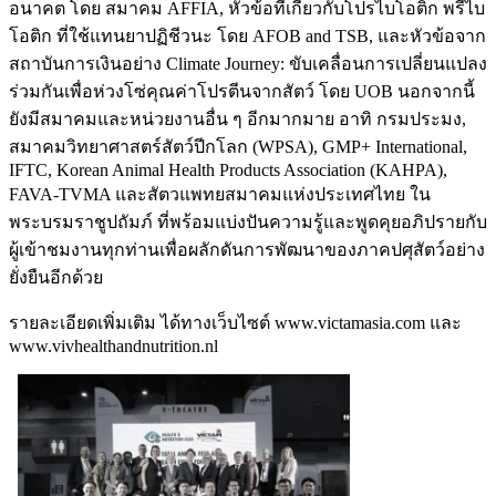
อนาคต โดย สมาคม AFFIA, หัวข้อที่เกี่ยวกับโปรไบโอติก พรีไบ
โอติก ที่ใช้แทนยาปฏิชีวนะ โดย AFOB and TSB, และหัวข้อจาก
สถาบันการเงินอย่าง Climate Journey: ขับเคลื่อนการเปลี่ยนแปลง
ร่วมกันเพื่อห่วงโซ่คุณค่าโปรตีนจากสัตว์ โดย UOB นอกจากนี้
ยังมีสมาคมและหน่วยงานอื่น ๆ อีกมากมาย อาทิ กรมประมง,
สมาคมวิทยาศาสตร์สัตว์ปีกโลก (WPSA), GMP+ International,
IFTC, Korean Animal Health Products Association (KAHPA),
FAVA-TVMA และสัตวแพทยสมาคมแห่งประเทศไทย ใน
พระบรมราชูปถัมภ์ ที่พร้อมแบ่งปันความรู้และพูดคุยอภิปรายกับ
ผู้เข้าชมงานทุกท่านเพื่อผลักดันการพัฒนาของภาคปศุสัตว์อย่าง
ยั่งยืนอีกด้วย
รายละเอียดเพิ่มเติม ได้ทางเว็บไซต์ www.victamasia.com และ
www.vivhealthandnutrition.nl