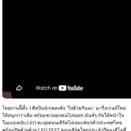
โดยงานนี้ทั้ง 3 ศิลปินนำเพลงดัง ‘ไปด้วยกันนะ’ มารีอเรนจ์ใหม่
ให้สนุกกว่าเดิม พร้อมชวนทุกคนไปจอยๆ มันส์ๆ กันให้หนำใจ
ในแบบฉบับ LEO ตะลุยคอนเสิร์ตไปเจอแฟนๆทั่วประเทศไทย
พร้อมปิดท้ายด้วย LEO FEST คอนเสิร์ตใหญ่ประจำปีของลีโอที่