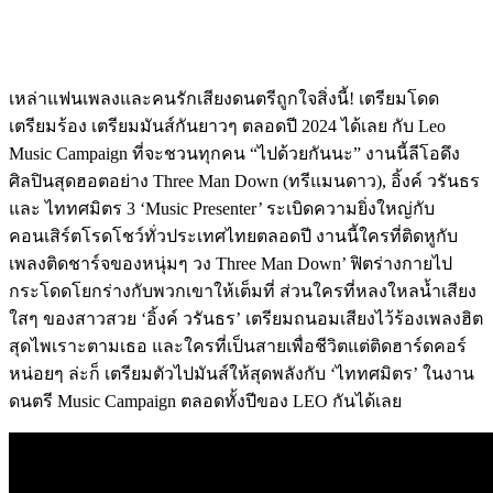
เหล่าแฟนเพลงและคนรักเสียงดนตรีถูกใจสิ่งนี้! เตรียมโดด
เตรียมร้อง เตรียมมันส์กันยาวๆ ตลอดปี 2024 ได้เลย กับ Leo
Music Campaign ที่จะชวนทุกคน “ไปด้วยกันนะ” งานนี้ลีโอดึง
ศิลปินสุดฮอตอย่าง Three Man Down (ทรีแมนดาว), อิ้งค์ วรันธร
และ ไททศมิตร 3 ‘Music Presenter’ ระเบิดความยิ่งใหญ่กับ
คอนเสิร์ตโรดโชว์ทั่วประเทศไทยตลอดปี งานนี้ใครที่ติดหูกับ
เพลงติดชาร์จของหนุ่มๆ วง Three Man Down’ ฟิตร่างกายไป
กระโดดโยกร่างกับพวกเขาให้เต็มที่ ส่วนใครที่หลงใหลน้ำเสียง
ใสๆ ของสาวสวย ‘อิ้งค์ วรันธร’ เตรียมถนอมเสียงไว้ร้องเพลงฮิต
สุดไพเราะตามเธอ และใครที่เป็นสายเพื่อชีวิตแต่ติดฮาร์ดคอร์
หน่อยๆ ล่ะก็ เตรียมตัวไปมันส์ให้สุดพลังกับ ‘ไททศมิตร’ ในงาน
ดนตรี Music Campaign ตลอดทั้งปีของ LEO กันได้เลย