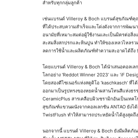
สำหรับทุกกลุ่มลูกค้า
เช่นแบรนด์ Villeroy & Boch แบรนด์สุขภัณฑ์คุ
ที่ได้ประสบความสำเร็จและโด่งดังจากการพัฒนาค
อนามัยที่เหมาะสมต่อผู้ใช้งานและเป็นมิตรต่อส
สะสมสิ่งสกปรกและหินปูน ทำให้ของเหลวไหลรวมตั
ลดการใช้น้ำและผลิตภัณฑ์ทำความสะอาดได้ถึง
โดยแบรนด์ Villeroy & Boch ได้นำเสนอคอลเลก
โลกอย่าง ‘Reddot Winner 2023’ และ ‘iF Des
โดยสองดีไซเนอร์แห่งสตูดิโอ ‘kaschkasch’ ที่ไ
ออกมาเป็นรูปทรงของหยดน้ำผสานโทนสีแห่งธรรมช
CeramicPlus สารเคลือบผิวเซรามิกอันเป็นเทคโ
สุขภัณฑ์แขวนผนังจากคอลเลกชัน ANTAO ยังได้
TwistFlush ทำให้สามารถประหยัดน้ำได้สูงสุดถึง
นอกจากนี้ แบรนด์ Villeroy & Boch ยังมีผลิตภัณฑ