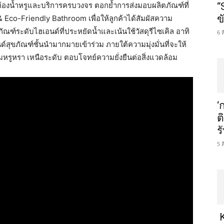
ห้องน้ำหรูและบริการครบวงจร ตอกย้ำการส่งมอบผลิตภัณฑ์ที่
“
ข
 & Eco-Friendly Bathroom เพื่อให้ลูกค้าได้สัมผัสความ
ภัณฑ์ระดับไฮเอนด์ที่ประหยัดน้ำและเน้นใช้วัสดุรีไซเคิล อาทิ
6 
ขภัณฑ์ชั้นนำมากมายเข้าร่วม ภายใต้ความมุ่งมั่นที่จะให้
มหรูหรา เหนือระดับ ตอบโจทย์ความยั่งยืนต่อสิ่งแวดล้อม
‘
ต
ร
5 
K