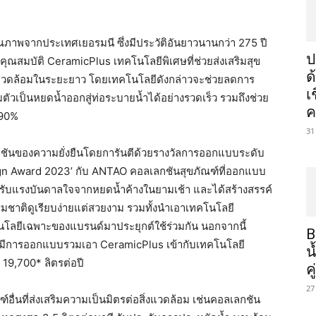
ณภาพจากประเทศเยอรมนี ซึ่งมีประวัติอันยาวนานกว่า 275 ปี
ป
ุณสมบัติ CeramicPlus เทคโนโลยีพิเศษที่ช่วยส่งเสริมสุข
ด
ิ่งแวดล้อมในระยะยาว โดยเทคโนโลยีดังกล่าวจะช่วยลดการ
เ
วเป็นหยดน้ำออกสู่ท่อระบายน้ำได้อย่างรวดเร็ว รวมถึงช่วย
ค
 90%
31
ชันของความยั่งยืนโดยการันตีด้วยรางวัลการออกแบบระดับ
ign Award 2023’ กับ ANTAO คอลเลกชันสุขภัณฑ์ที่ออกแบบ
ด้รับแรงบันดาลใจจากหยดน้ำค้างในยามเช้า และได้สร้างสรรค์
าติดูเรียบง่ายแต่สวยงาม รวมทั้งนำเอาเทคโนโลยี
นโลยีเฉพาะของแบรนด์มาประยุกต์ใช้ร่วมกัน นอกจากนี้
B
มีการออกแบบรวมเอา CeramicPlus เข้ากับเทคโนโลยี
น
 19,700* ลิตรต่อปี
ค
27
์อื่นที่ส่งเสริมความเป็นมิตรต่อสิ่งแวดล้อม เช่นคอลเลกชัน