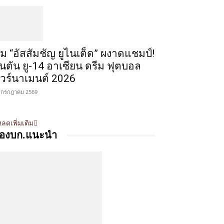
ีม “อัสสัมชัญ ยูไนเต็ด” ผงาดแชมป์!
ินตัน ยู-14 อาเซียน ดรีม ฟุตบอล
ัวร์นาเมนต์ 2026
 กรกฎาคม 2569
ลดเพิ่มเติม
องบก.แนะนำ