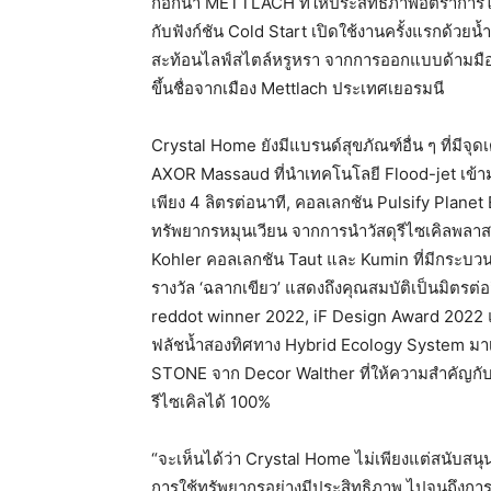
ก๊อกน้ำ METTLACH ที่ให้ประสิทธิภาพอัตราการไ
กับฟังก์ชัน Cold Start เปิดใช้งานครั้งแรกด้วยน้
สะท้อนไลฟ์สไตล์หรูหรา จากการออกแบบด้ามมือจ
ขึ้นชื่อจากเมือง Mettlach ประเทศเยอรมนี
Crystal Home ยังมีแบรนด์สุขภัณฑ์อื่น ๆ ที่มีจุดเ
AXOR Massaud ที่นำเทคโนโลยี Flood-jet เข้ามาเ
เพียง 4 ลิตรต่อนาที, คอลเลกชัน Pulsify Plane
ทรัพยากรหมุนเวียน จากการนำวัสดุรีไซเคิลพลาส
Kohler คอลเลกชัน Taut และ Kumin ที่มีกระบวนก
รางวัล ‘ฉลากเขียว’ แสดงถึงคุณสมบัติเป็นมิตรต่
reddot winner 2022, iF Design Award 202
ฟลัชน้ำสองทิศทาง Hybrid Ecology System มาเส
STONE จาก Decor Walther ที่ให้ความสำคัญกั
รีไซเคิลได้ 100%
“จะเห็นได้ว่า Crystal Home ไม่เพียงแต่สนับสนุน
การใช้ทรัพยากรอย่างมีประสิทธิภาพ ไปจนถึงการร่