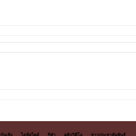
บันเทิง
ไลฟ์สไตล์
กีฬา
คลิปวิดีโอ
ข่าวประชาสัมพันธ์