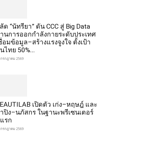
ลัด “นัทรียา” ดัน CCC สู่ Big Data
้านการออกกำลังกายระดับประเทศ
ชื่อมข้อมูล–สร้างแรงจูงใจ ตั้งเป้า
นไทย 50%...
 กรกฎาคม 2569
EAUTILAB เปิดตัว เก่ง–หฤษฎ์ และ
้ำปิง–นภัสกร ในฐานะพรีเซนเตอร์
ู่แรก
 กรกฎาคม 2569