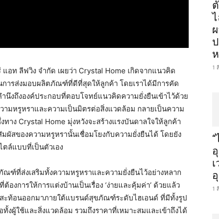
ต
ไ
ผ
ป
ห
1 
อรี แอท ลีฟวิง จำกัด เผยว่า Crystal Home เกิดจากแนวคิด
รส่งมอบผลิตภัณฑ์ที่ดีที่สุดให้ลูกค้า โดยเราได้มีการคัด
ำนึงถึงองค์ประกอบที่ตอบโจทย์แนวคิดความยั่งยืนเข้าไว้ด้วย
้งความหรูหราและความเป็นมิตรต่อสิ่งแวดล้อม กลายเป็นความ
งทาง Crystal Home มุ่งหวังจะสร้างแรงบันดาลใจให้ลูกค้า
ุกสัมผัสของความหรูหรานั้นเชื่อมโยงกับความยั่งยืนได้ โดยยัง
“
ล์แบบที่เป็นตัวเอง
อ
เ
ัณฑ์ที่ส่งเสริมทั้งความหรูหราและความยั่งยืนไว้อย่างหลาก
อ
้องการให้การแต่งบ้านเป็นเรื่อง ‘ง่ายและคุ้มค่า’ ด้วยแล้ว
1 
ท้อนออกมาภายใต้แบรนด์สุขภัณฑ์ระดับไฮเอนด์ ที่มีทั้งรูป
อทั้งผู้ใช้และสิ่งแวดล้อม รวมถึงราคาที่เหมาะสมและเข้าถึงได้