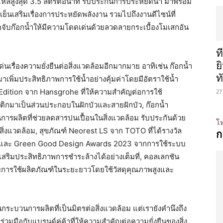
หลสูงสุด 3.5 ลิตรต่อนาที รับประกันการประหยัดน้ำ มาพร้อม
ำเย็นเสริมเรื่องการประหยัดพลังงาน รวมไปถึงงานดีไซน์ที่
ับก๊อกน้ำให้มีความโดดเด่นด้วยลวดลายกระเบื้องโมเสกอัน
ท
ย
ด่นเรื่องความยั่งยืนต่อสิ่งแวดล้อมอีกมากมาย อาทิเช่น ก๊อกน้ำ
ท
พิ่มประสิทธิภาพการใช้น้ำอย่างคุ้มค่าโดยมีอัตราใช้น้ำ
t Edition จาก Hansgrohe ที่ให้ความสำคัญต่อการใช้
27
ติกมาเป็นส่วนประกอบในฝักบัวและสายฝักบัว, ก๊อกน้ำ
ารผลิตที่ช่วยลดสารปนเปื้อนในสิ่งแวดล้อม รับประกันด้วย
โห
อสิ่งแวดล้อม, สุขภัณฑ์ Neorest LS จาก TOTO ที่ได้รางวัล
ก
2 และ Green Good Design Awards 2023 จากการใช้ระบบ
ริมประสิทธิภาพการชำระล้างได้อย่างเต็มที่, คอลเลกชัน
บการใช้ผลิตภัณฑ์ในระยะยาวโดยใช้วัสดุคุณภาพสูงและ
กระบวนการผลิตที่เป็นมิตรต่อสิ่งแวดล้อม แต่เรายังคำนึงถึง
วมมือกับแบรนด์คู่ค้าที่ให้ความสำคัญต่อความยั่งยืนของสิ่ง