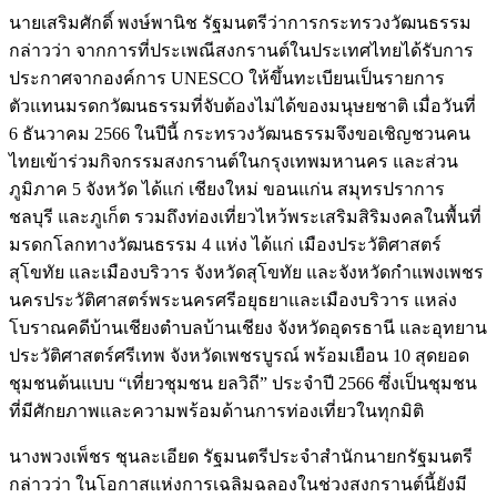
นายเสริมศักดิ์ พงษ์พานิช รัฐมนตรีว่าการกระทรวงวัฒนธรรม
กล่าวว่า จากการที่ประเพณีสงกรานต์ในประเทศไทยได้รับการ
ประกาศจากองค์การ UNESCO ให้ขึ้นทะเบียนเป็นรายการ
ตัวแทนมรดกวัฒนธรรมที่จับต้องไม่ได้ของมนุษยชาติ เมื่อวันที่
6 ธันวาคม 2566 ในปีนี้ กระทรวงวัฒนธรรมจึงขอเชิญชวนคน
ไทยเข้าร่วมกิจกรรมสงกรานต์ในกรุงเทพมหานคร และส่วน
ภูมิภาค 5 จังหวัด ได้แก่ เชียงใหม่ ขอนแก่น สมุทรปราการ
ชลบุรี และภูเก็ต รวมถึงท่องเที่ยวไหว้พระเสริมสิริมงคลในพื้นที่
มรดกโลกทางวัฒนธรรม 4 แห่ง ได้แก่ เมืองประวัติศาสตร์
สุโขทัย และเมืองบริวาร จังหวัดสุโขทัย และจังหวัดกำแพงเพชร
นครประวัติศาสตร์พระนครศรีอยุธยาและเมืองบริวาร แหล่ง
โบราณคดีบ้านเชียงตำบลบ้านเชียง จังหวัดอุดรธานี และอุทยาน
ประวัติศาสตร์ศรีเทพ จังหวัดเพชรบูรณ์ พร้อมเยือน 10 สุดยอด
ชุมชนต้นแบบ “เที่ยวชุมชน ยลวิถี” ประจำปี 2566 ซึ่งเป็นชุมชน
ที่มีศักยภาพและความพร้อมด้านการท่องเที่ยวในทุกมิติ
นางพวงเพ็ชร ชุนละเอียด รัฐมนตรีประจำสำนักนายกรัฐมนตรี
กล่าวว่า ในโอกาสแห่งการเฉลิมฉลองในช่วงสงกรานต์นี้ยังมี