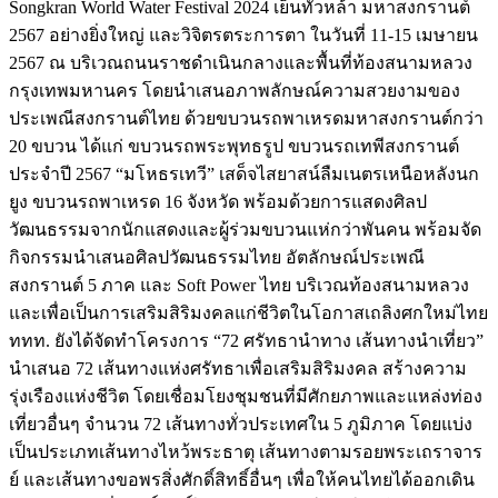
Songkran World Water Festival 2024 เย็นทั่วหล้า มหาสงกรานต์
2567 อย่างยิ่งใหญ่ และวิจิตรตระการตา ในวันที่ 11-15 เมษายน
2567 ณ บริเวณถนนราชดำเนินกลางและพื้นที่ท้องสนามหลวง
กรุงเทพมหานคร โดยนำเสนอภาพลักษณ์ความสวยงามของ
ประเพณีสงกรานต์ไทย ด้วยขบวนรถพาเหรดมหาสงกรานต์กว่า
20 ขบวน ได้แก่ ขบวนรถพระพุทธรูป ขบวนรถเทพีสงกรานต์
ประจำปี 2567 “มโหธรเทวี” เสด็จไสยาสน์ลืมเนตรเหนือหลังนก
ยูง ขบวนรถพาเหรด 16 จังหวัด พร้อมด้วยการแสดงศิลป
วัฒนธรรมจากนักแสดงและผู้ร่วมขบวนแห่กว่าพันคน พร้อมจัด
กิจกรรมนำเสนอศิลปวัฒนธรรมไทย อัตลักษณ์ประเพณี
สงกรานต์ 5 ภาค และ Soft Power ไทย บริเวณท้องสนามหลวง
และเพื่อเป็นการเสริมสิริมงคลแก่ชีวิตในโอกาสเถลิงศกใหม่ไทย
ททท. ยังได้จัดทำโครงการ “72 ศรัทธานำทาง เส้นทางนำเที่ยว”
นำเสนอ 72 เส้นทางแห่งศรัทธาเพื่อเสริมสิริมงคล สร้างความ
รุ่งเรืองแห่งชีวิต โดยเชื่อมโยงชุมชนที่มีศักยภาพและแหล่งท่อง
เที่ยวอื่นๆ จำนวน 72 เส้นทางทั่วประเทศใน 5 ภูมิภาค โดยแบ่ง
เป็นประเภทเส้นทางไหว้พระธาตุ เส้นทางตามรอยพระเถราจาร
ย์ และเส้นทางขอพรสิ่งศักดิ์สิทธิ์อื่นๆ เพื่อให้คนไทยได้ออกเดิน