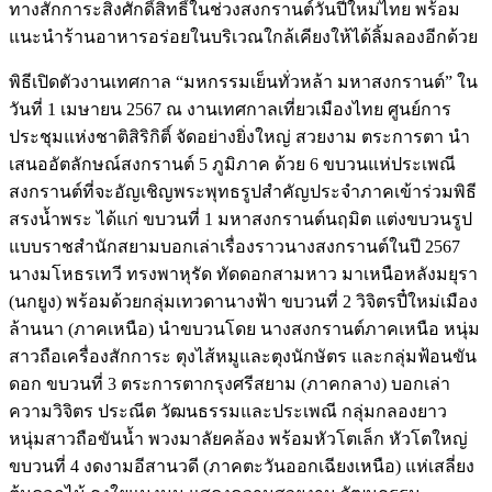
ทางสักการะสิ่งศักดิ์สิทธิ์ในช่วงสงกรานต์วันปีใหม่ไทย พร้อม
แนะนำร้านอาหารอร่อยในบริเวณใกล้เคียงให้ได้ลิ้มลองอีกด้วย
พิธีเปิดตัวงานเทศกาล “มหกรรมเย็นทั่วหล้า มหาสงกรานต์” ใน
วันที่ 1 เมษายน 2567 ณ งานเทศกาลเที่ยวเมืองไทย ศูนย์การ
ประชุมแห่งชาติสิริกิติ์ จัดอย่างยิ่งใหญ่ สวยงาม ตระการตา นำ
เสนออัตลักษณ์สงกรานต์ 5 ภูมิภาค ด้วย 6 ขบวนแห่ประเพณี
สงกรานต์ที่จะอัญเชิญพระพุทธรูปสำคัญประจำภาคเข้าร่วมพิธี
สรงน้ำพระ ได้แก่ ขบวนที่ 1 มหาสงกรานต์นฤมิต แต่งขบวนรูป
แบบราชสำนักสยามบอกเล่าเรื่องราวนางสงกรานต์ในปี 2567
นางมโหธรเทวี ทรงพาหุรัด ทัดดอกสามหาว มาเหนือหลังมยุรา
(นกยูง) พร้อมด้วยกลุ่มเทวดานางฟ้า ขบวนที่ 2 วิจิตรปี๋ใหม่เมือง
ล้านนา (ภาคเหนือ) นำขบวนโดย นางสงกรานต์ภาคเหนือ หนุ่ม
สาวถือเครื่องสักการะ ตุงไส้หมูและตุงนักษัตร และกลุ่มฟ้อนขัน
ดอก ขบวนที่ 3 ตระการตากรุงศรีสยาม (ภาคกลาง) บอกเล่า
ความวิจิตร ประณีต วัฒนธรรมและประเพณี กลุ่มกลองยาว
หนุ่มสาวถือขันน้ำ พวงมาลัยคล้อง พร้อมหัวโตเล็ก หัวโตใหญ่
ขบวนที่ 4 งดงามอีสานวดี (ภาคตะวันออกเฉียงเหนือ) แห่เสลี่ยง