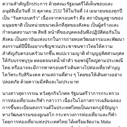
ความสำคัญอีกประการ ด้วยคณะรัฐมนตรีได้เห็นชอบและ
อนุมัติเมื่อวันที่ 31 ตุลาคม 2532 ให้ในวันที่ 14 เมษายนของทุกปี
เป็น “วันครอบครัว” เนื่องจากครอบครัว คือ สถาบันมูลฐานของ
มนุษยชาติ เป็นหน่วยขนาดเล็กที่สุดของสังคม เป็นผู้สร้างและ
กำหนดสถานภาพ สิทธิ หน้าที่ของบุคคลอันพึงปฏิบัติต่อกันใน
สังคม เป็นสถาบันแห่งแรกในการถ่ายทอดวัฒนธรรมและพัฒนา
สงกรานต์ปีนี้จึงอยากเชิญชวนประชาชนชาวไทยให้ความ
สำคัญกับครอบครัวมากขึ้น พบปะรวมญาติ ทำบุญอุทิศส่วนกุศล
ให้กับบรรพบุรุษ ตลอดจนรดน้ำดำหัว ขอพรผู้ใหญ่ตามประเพณี
ไทย หรืออาจจะมีการพาครอบครัวเดินทางไปท่องเที่ยวทำบุญ
ไหว้พระรับสิริมงคล ตามสถานที่ต่าง ๆ โดยขอให้เดินทางอย่าง
ปลอดภัย ด้วยความมีสติและไม่ประมาท
นางสาวสุดาวรรณ หวังศุภกิจโกศล รัฐมนตรีว่าการกระทรวง
การท่องเที่ยวและกีฬา กล่าวว่า เนื่องในโอกาสการเฉลิมฉลอง
การขึ้นทะเบียนสงกรานต์ในประเทศไทยเป็นมรดกภูมิปัญญา
ทางวัฒนธรรมของยูเนสโก กระทรวงการท่องเที่ยวและกีฬา
โดยการท่องเที่ยวแห่งประเทศไทย ได้เตรียมจัดงาน Maha