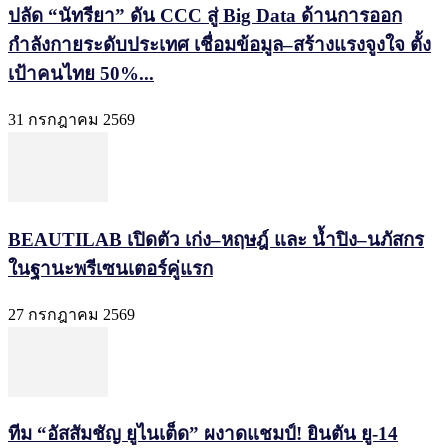
ปลัด “นัทรียา” ดัน CCC สู่ Big Data ด้านการออก
กำลังกายระดับประเทศ เชื่อมข้อมูล–สร้างแรงจูงใจ ตั้ง
เป้าคนไทย 50%...
31 กรกฎาคม 2569
BEAUTILAB เปิดตัว เก่ง–หฤษฎ์ และ น้ำปิง–นภัสกร
ในฐานะพรีเซนเตอร์คู่แรก
27 กรกฎาคม 2569
ทีม “อัสสัมชัญ ยูไนเต็ด” ผงาดแชมป์! ยินตัน ยู-14