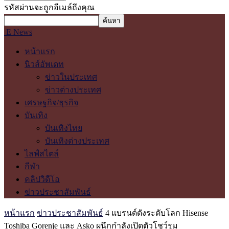
รหัสผ่านจะถูกอีเมล์ถึงคุณ
E News
หน้าแรก
นิวส์อัพเดท
ข่าวในประเทศ
ข่าวต่างประเทศ
เศรษฐกิจ/ธุรกิจ
บันเทิง
บันเทิงไทย
บันเทิงต่างประเทศ
ไลฟ์สไตล์
กีฬา
คลิปวิดีโอ
ข่าวประชาสัมพันธ์
หน้าแรก
ข่าวประชาสัมพันธ์
4 แบรนด์ดังระดับโลก Hisense
Toshiba Gorenje และ Asko ผนึกกำลังเปิดตัวโชว์รูม