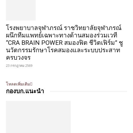
โรงพยาบาลจุฬาภรณ์ ราชวิทยาลัยจุฬาภรณ์
ผนึกทีมแพทย์เฉพาะทางด้านสมองร่วมเวที
“CRA BRAIN POWER สมองฟิต ชีวิตเฟิร์ม” ชู
นวัตกรรมรักษาโรคสมองและระบบประสาท
ครบวงจร
23 กรกฎาคม 2569
โหลดเพิ่มเติม
กองบก.แนะนำ