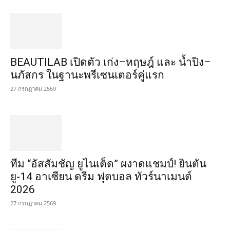
BEAUTILAB เปิดตัว เก่ง–หฤษฎ์ และ น้ำปิง–
นภัสกร ในฐานะพรีเซนเตอร์คู่แรก
27 กรกฎาคม 2569
ทีม “อัสสัมชัญ ยูไนเต็ด” ผงาดแชมป์! ยินตัน
ยู-14 อาเซียน ดรีม ฟุตบอล ทัวร์นาเมนต์
2026
27 กรกฎาคม 2569