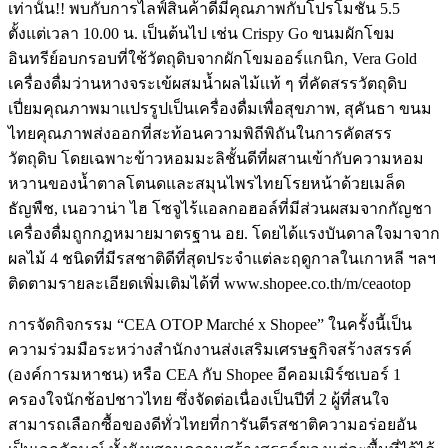
เท่านั้น!! พบกับการไลฟ์สินค้าดีมีคุณภาพกับโปรโมชัน 5.5
ตั้งแต่เวลา 10.00 น. เป็นต้นไป เช่น Crispy Go ขนมผักโขม
อินทรีย์อบกรอบที่ใช้วัตถุดิบจากผักโขมออร์แกนิก, Vera Gold
เครื่องดื่มว่านหางจระเข้ผสมน้ำผลไม้เเท้ ๆ ที่คัดสรรวัตถุดิบ
เปี่ยมคุณภาพมาเเปรรูปเป็นเครื่องดื่มเพื่อสุขภาพ, สุคันธา ขนม
ไทยคุณภาพส่งออกที่สะท้อนความพิถีพิถันในการคัดสรร
วัตถุดิบ โดยเฉพาะข้าวหอมมะลิชั้นดีที่ผสานเข้ากับความหอม
หวานของน้ำตาลโตนดและสมุนไพรไทยโรยหน้าด้วยเมล็ด
ธัญพืช, เนอวาน่า ไฮ โซ​จู​ไร้แอลกอฮอล์​ที่มีส่วนผสมจากกัญชา
เครื่องดื่มถูกกฎหมาย​มาตรฐาน อย. โดยได้แรงบันดาลใจมาจาก
ผลไม้ 4 ชนิดที่มีรสชาติดีที่สุดประจำแต่ละฤดูกาลในเกาหลี ฯลฯ
ติดตามรายละเอียดเพิ่มเติมได้ที่ www.shopee.co.th/m/ceaotop
การจัดกิจกรรม “CEA OTOP Marché x Shopee” ในครั้งนี้เป็น
ความร่วมมือระหว่างสำนักงานส่งเสริมเศรษฐกิจสร้างสรรค์
(องค์การมหาชน) หรือ CEA กับ Shopee อีคอมเมิร์ซเบอร์ 1
ครองใจนักช้อปชาวไทย ซึ่งจัดต่อเนื่องเป็นปีที่ 2 ผู้ที่สนใจ
สามารถเลือกซื้อของดีทั่วไทยที่การันตีรสชาติความอร่อยอัน