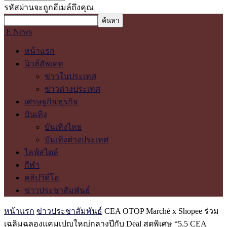
รหัสผ่านจะถูกอีเมล์ถึงคุณ
E News
หน้าแรก
นิวส์อัพเดท
ข่าวในประเทศ
ข่าวต่างประเทศ
เศรษฐกิจ/ธุรกิจ
บันเทิง
บันเทิงไทย
บันเทิงต่างประเทศ
ไลฟ์สไตล์
กีฬา
คลิปวิดีโอ
ข่าวประชาสัมพันธ์
หน้าแรก
ข่าวประชาสัมพันธ์
CEA OTOP Marché x Shopee ร่วม
เฉลิมฉลองแคมเปญใหญ่กลางปีกับ Deal สุดพิเศษ “5.5 CEA