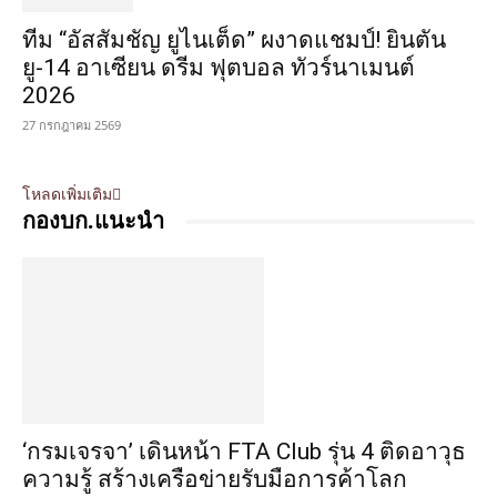
ทีม “อัสสัมชัญ ยูไนเต็ด” ผงาดแชมป์! ยินตัน
ยู-14 อาเซียน ดรีม ฟุตบอล ทัวร์นาเมนต์
2026
27 กรกฎาคม 2569
โหลดเพิ่มเติม
กองบก.แนะนำ
‘กรมเจรจา’ เดินหน้า FTA Club รุ่น 4 ติดอาวุธ
ความรู้ สร้างเครือข่ายรับมือการค้าโลก