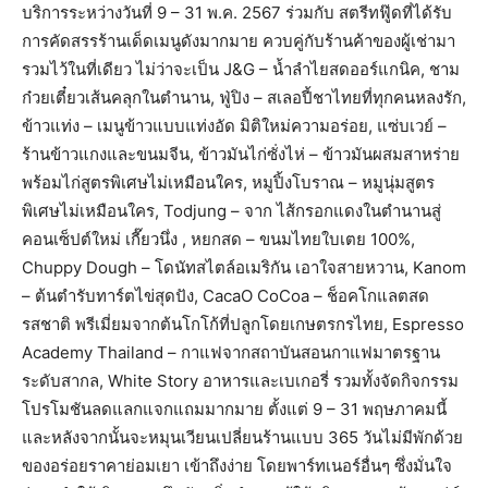
บริการระหว่างวันที่ 9 – 31 พ.ค. 2567 ร่วมกับ สตรีทฟู๊ดที่ได้รับ
การคัดสรรร้านเด็ดเมนูดังมากมาย ควบคู่กับร้านค้าของผู้เช่ามา
รวมไว้ในที่เดียว ไม่ว่าจะเป็น J&G – น้ำลำไยสดออร์แกนิค, ชาม
ก๋วยเตี๋ยวเส้นคลุกในตำนาน, ฟู่ปิง – สเลอปี้ชาไทยที่ทุกคนหลงรัก,
ข้าวแท่ง – เมนูข้าวแบบแท่งอัด มิติใหม่ความอร่อย, แซ่บเวย์ –
ร้านข้าวแกงและขนมจีน, ข้าวมันไก่ซั่งไห่ – ข้าวมันผสมสาหร่าย
พร้อมไก่สูตรพิเศษไม่เหมือนใคร, หมูปิ้งโบราณ – หมูนุ่มสูตร
พิเศษไม่เหมือนใคร, Todjung – จาก ไส้กรอกแดงในตำนานสู่
คอนเซ็ปต์ใหม่ เกี๊ยวนึ่ง , หยกสด – ขนมไทยใบเตย 100%,
Chuppy Dough – โดนัทสไตล์อเมริกัน เอาใจสายหวาน, Kanom
– ต้นตำรับทาร์ตไข่สุดปัง, CacaO CoCoa – ช็อคโกแลตสด
รสชาติ พรีเมี่ยมจากต้นโกโก้ที่ปลูกโดยเกษตรกรไทย, Espresso
Academy Thailand – กาแฟจากสถาบันสอนกาแฟมาตรฐาน
ระดับสากล, White Story อาหารและเบเกอรี่ รวมทั้งจัดกิจกรรม
โปรโมชันลดแลกแจกแถมมากมาย ตั้งแต่ 9 – 31 พฤษภาคมนี้
และหลังจากนั้นจะหมุนเวียนเปลี่ยนร้านแบบ 365 วันไม่มีพักด้วย
ของอร่อยราคาย่อมเยา เข้าถึงง่าย โดยพาร์ทเนอร์อื่นๆ ซึ่งมั่นใจ