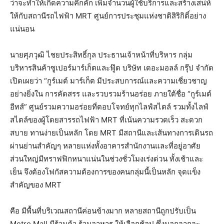
ว่าจะทำให้เกิดความคึกคัก เพิ่มจำนวนผู้ใช้บริการและสร้างเสน่ห์
ให้กับสถานีรถไฟฟ้า MRT ศูนย์การประชุมแห่งชาติสิริกิติ์อย่าง
แน่นอน
นายศุภวุฒิ ไชยประสิทธิ์กุล ประธานเจ้าหน้าที่บริหาร กลุ่ม
บริหารสินค้าซูเปอร์มาร์เก็ตและฟู๊ด บริษัท เดอะมอลล์ กรุ๊ป จำกัด
เปิดเผยว่า “กูร์เมต์ มาร์เก็ต มีประสบการณ์และความเชี่ยวชาญ
อย่างยิ่งใน การคัดสรร และรวบรวมร้านอร่อย ภายใต้ชื่อ “กูร์เมต์
อีทส์” ศูนย์รวมความอร่อยที่ตอบโจทย์ทุกไลฟ์สไตล์ รวมทั้งไลฟ์
สไตล์ของผู้โดยสารรถไฟฟ้า MRT ที่เน้นความรวดเร็ว สะดวก
สบาย ทานง่ายเป็นหลัก โดย MRT มีสถานีและเส้นทางการเดินรถ
ผ่านย่านสำคัญๆ หลายแห่งทั้งอาคารสำนักงานและที่อยู่อาศัย
ส่วนใหญ่มีทราฟฟิกหนาแน่นในช่วงชั่วโมงเร่งด่วน ทั้งเช้าและ
เย็น จึงต้องโฟกัสความต้องการของคนกลุ่มนี้เป็นหลัก จุดแข็ง
สำคัญของ MRT
คือ มีพื้นที่บริเวณสถานีค่อนข้างมาก หลายสถานีถูกปรับเป็น
Metro Mall มีร้านค้า ร้านอาหาร ให้เลือกช้อป ซึ่งนอกจากจะ