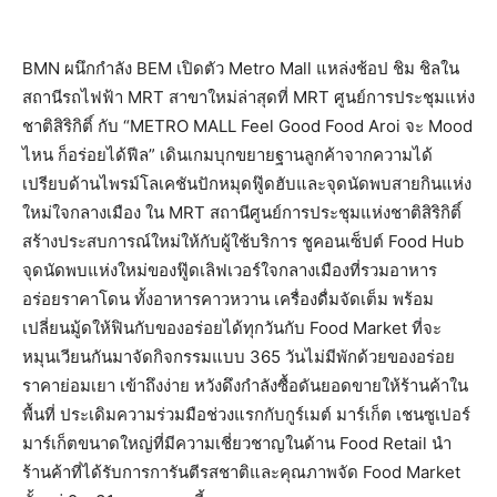
BMN ผนึกกำลัง BEM เปิดตัว Metro Mall แหล่งช้อป ชิม ชิลใน
สถานีรถไฟฟ้า MRT สาขาใหม่ล่าสุดที่ MRT ศูนย์การประชุมแห่ง
ชาติสิริกิติ์ กับ “METRO MALL Feel Good Food Aroi จะ Mood
ไหน ก็อร่อยได้ฟีล” เดินเกมบุกขยายฐานลูกค้าจากความได้
เปรียบด้านไพรม์โลเคชันปักหมุดฟู๊ดฮับและจุดนัดพบสายกินแห่ง
ใหม่ใจกลางเมือง ใน MRT สถานีศูนย์การประชุมแห่งชาติสิริกิติ์
สร้างประสบการณ์ใหม่ให้กับผู้ใช้บริการ ชูคอนเซ็ปต์ Food Hub
จุดนัดพบแห่งใหม่ของฟู๊ดเลิฟเวอร์ใจกลางเมืองที่รวมอาหาร
อร่อยราคาโดน ทั้งอาหารคาวหวาน เครื่องดื่มจัดเต็ม พร้อม
เปลี่ยนมู้ดให้ฟินกับของอร่อยได้ทุกวันกับ Food Market ที่จะ
หมุนเวียนกันมาจัดกิจกรรมแบบ 365 วันไม่มีพักด้วยของอร่อย
ราคาย่อมเยา เข้าถึงง่าย หวังดึงกำลังซื้อดันยอดขายให้ร้านค้าใน
พื้นที่ ประเดิมความร่วมมือช่วงแรกกับกูร์เมต์ มาร์เก็ต เชนซูเปอร์
มาร์เก็ตขนาดใหญ่ที่มีความเชี่ยวชาญในด้าน Food Retail นำ
ร้านค้าที่ได้รับการการันตีรสชาติและคุณภาพจัด Food Market