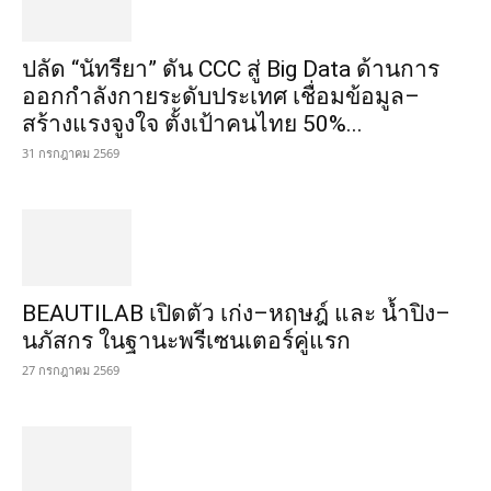
ปลัด “นัทรียา” ดัน CCC สู่ Big Data ด้านการ
ออกกำลังกายระดับประเทศ เชื่อมข้อมูล–
สร้างแรงจูงใจ ตั้งเป้าคนไทย 50%...
31 กรกฎาคม 2569
BEAUTILAB เปิดตัว เก่ง–หฤษฎ์ และ น้ำปิง–
นภัสกร ในฐานะพรีเซนเตอร์คู่แรก
27 กรกฎาคม 2569