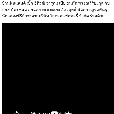
บ้านฟินแลนด์ (บิ๊ก ธิติวุฒิ วารุณ) เบ๊บ ธนทัต พรรณวิริยะกุล กับ
บิลลี่ ภัทรชนน อ่อนสอาด และเฮง อัศวฤทธิ์ พินิตกาญจนพันธุ
นักแสดงซีรีส์วายจากบริษัท ไอดอลแฟคทอรี่ จำกัด ร่วมด้วย