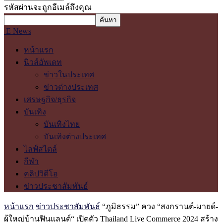
รหัสผ่านจะถูกอีเมล์ถึงคุณ
E News
หน้าแรก
นิวส์อัพเดท
ข่าวในประเทศ
ข่าวต่างประเทศ
เศรษฐกิจ/ธุรกิจ
บันเทิง
บันเทิงไทย
บันเทิงต่างประเทศ
ไลฟ์สไตล์
กีฬา
คลิปวิดีโอ
ข่าวประชาสัมพันธ์
หน้าแรก
ข่าวประชาสัมพันธ์
“ภูมิธรรม” ควง “สงกรานต์-มายด์-
ผู้ใหญ่บ้านฟินแลนด์“ เปิดตัว Thailand Live Commerce 2024 สร้าง