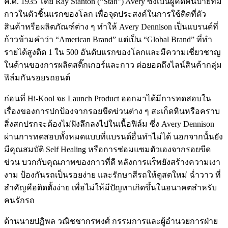
ค.ศ. 1935 โดย Ray Stanton (“Stan”) Avery ซึ่งเป็นผู้คิดค้นป้ายที่มี
กาวในตัวชิ้นแรกของโลก เพื่อจุดประสงค์ในการใช้ติดที่ตัว
สินค้าหรือผลิตภัณฑ์ต่าง ๆ ทำให้ Avery Dennison เป็นแบรนด์ที่
ก้าวข้ามคำว่า “American Brand” แต่เป็น “Global Brand” ที่ทำ
รายได้สูงติด 1 ใน 500 อันดับแรกของโลกและมีความเชี่ยวชาญ
ในด้านของการผลิตสติ๊กเกอร์และกาว ต่อยอดถึงไลน์สินค้ากลุ่ม
ฟิล์มกันรอยรถยนต์
ก่อนที่ Hi-Kool จะ Launch Product ออกมาได้มีการทดสอบใน
เรื่องของการปกป้องจากรอยขีดข่วนต่าง ๆ สะเก็ดหินหรือคราบ
สิ่งสกปรกจะต้องไม่ฝังลึกลงไปในเนื้อฟิล์ม ซึ่ง Avery Dennison
ผ่านการทดสอบทั้งหมดแบบที่แบรนด์อื่นทำไม่ได้ นอกจากนั้นยัง
มีคุณสมบัติ Self Healing หรือการซ่อมแซมตัวเองจากรอยขีด
ข่วน บวกกับคุณภาพของกาวที่ดี หลังการแร็พยังสร้างความเงา
งาม ป้องกันรถเป็นรอยง่าย และรักษาสีรถให้ดูสดใหม่ ฉ่ำวาว ที่
สำคัญคือติดตั้งง่าย เพื่อไม่ให้มีปัญหาเกิดขึ้นในอนาคตสำหรับ
คนรักรถ
ด้านนายปฏิพล วณิชชากรพงศ์ กรรมการและผู้อำนวยการฝ่าย