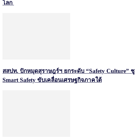
โลก
สสปท. ปักหมุดสุราษฎร์ฯ ยกระดับ “Safety Culture” ชู
Smart Safety ขับเคลื่อนเศรษฐกิจภาคใต้