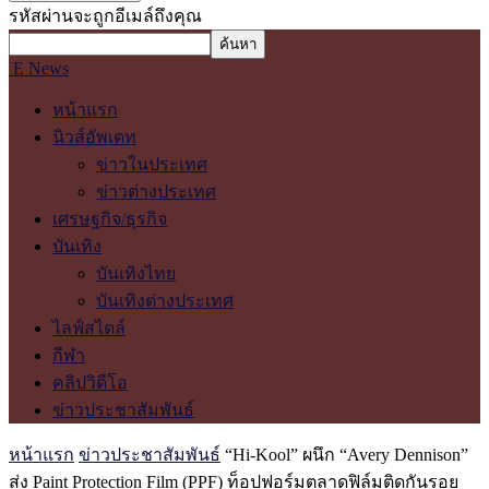
รหัสผ่านจะถูกอีเมล์ถึงคุณ
E News
หน้าแรก
นิวส์อัพเดท
ข่าวในประเทศ
ข่าวต่างประเทศ
เศรษฐกิจ/ธุรกิจ
บันเทิง
บันเทิงไทย
บันเทิงต่างประเทศ
ไลฟ์สไตล์
กีฬา
คลิปวิดีโอ
ข่าวประชาสัมพันธ์
หน้าแรก
ข่าวประชาสัมพันธ์
“Hi-Kool” ผนึก “Avery Dennison”
ส่ง Paint Protection Film (PPF) ท็อปฟอร์มตลาดฟิล์มติดกันรอย