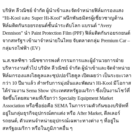
บริษัท ลีวณิชย์ จำกัด ผู้นำเข้าและจัดจำหน่ายฟิล์มกรองแสง
“Hi-Kool และ Super Hi-Kool” ผนึกพันธมิตรผู้เชี่ยวชาญด้าน
ฟิล์มติดกันรอยรถยนต์ชั้นนำระดับโลก แบรนด์ “Avery
Dennison” นำ Paint Protection Film (PPF) ฟิล์มติดกันรอยรถยนต์
จากสหรัฐฯ เข้ามาจำหน่ายในไทย จับตลาดกลุ่ม Premium Car –
กลุ่มรถไฟฟ้า (EV)
น.ส.ชลฑิชา วณิชชากรพงศ์ กรรมการและผู้อำนวยการฝ่าย
บริหารงานทั่วไป บริษัท ลีวณิชย์ จำกัด ผู้นำเข้าและจัดจำหน่าย
ฟิล์มกรองแสงไฮคูลและซุปเปอร์ไฮคูล เปิดเผยว่า เป็นระยะเวลา
กว่า 10 ปีมาแล้ว สำหรับการมุ่งมั่นและพัฒนา Hi-Kool มีโอกาส
ได้ร่วมงาน Sema Show ประเทศสหรัฐอเมริกา ซึ่งเป็นงานโชว์ที่
จัดขึ้นโดยสมาคมที่เรียกว่า Specialty Equipment Market
Association หรือชื่อย่อคือ SEMA ในการรวมตัวกันของบริษัทที่
อยู่ในกลุ่มธุรกิจอุปกรณ์ตกแต่ง หรือ After Market, ดีลเลอร์
รถยนต์, ตัวแทนจำหน่ายอุปกรณ์เฉพาะทางต่าง ๆ ที่อยู่ใน
สหรัฐอเมริกา หรือในภูมิภาคอื่น ๆ