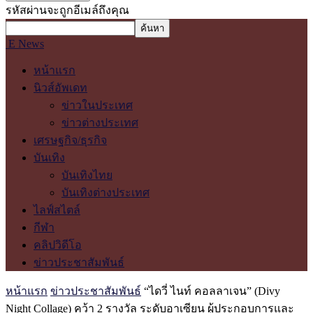
รหัสผ่านจะถูกอีเมล์ถึงคุณ
E News
หน้าแรก
นิวส์อัพเดท
ข่าวในประเทศ
ข่าวต่างประเทศ
เศรษฐกิจ/ธุรกิจ
บันเทิง
บันเทิงไทย
บันเทิงต่างประเทศ
ไลฟ์สไตล์
กีฬา
คลิปวิดีโอ
ข่าวประชาสัมพันธ์
หน้าแรก
ข่าวประชาสัมพันธ์
“ไดวี่ ไนท์ คอลลาเจน” (Divy
Night Collage) คว้า 2 รางวัล ระดับอาเซียน ผู้ประกอบการและ