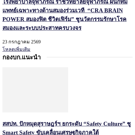
โรงพยาบาลจุฬาภรณ์ ราชวิทยาลัยจุฬาภรณ์ ผนึกทีม
แพทย์เฉพาะทางด้านสมองร่วมเวที “CRA BRAIN
POWER สมองฟิต ชีวิตเฟิร์ม” ชูนวัตกรรมรักษาโรค
สมองและระบบประสาทครบวงจร
23 กรกฎาคม 2569
โหลดเพิ่มเติม
กองบก.แนะนำ
สสปท. ปักหมุดสุราษฎร์ฯ ยกระดับ “Safety Culture” ชู
Smart Safety ขับเคลื่อนเศรษฐกิจภาคใต้