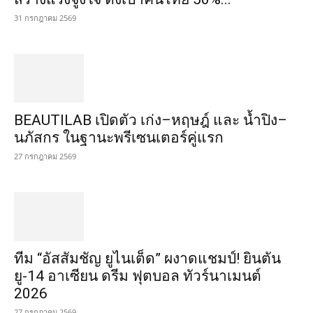
31 กรกฎาคม 2569
BEAUTILAB เปิดตัว เก่ง–หฤษฎ์ และ น้ำปิง–
นภัสกร ในฐานะพรีเซนเตอร์คู่แรก
27 กรกฎาคม 2569
ทีม “อัสสัมชัญ ยูไนเต็ด” ผงาดแชมป์! ยินตัน
ยู-14 อาเซียน ดรีม ฟุตบอล ทัวร์นาเมนต์
2026
27 กรกฎาคม 2569