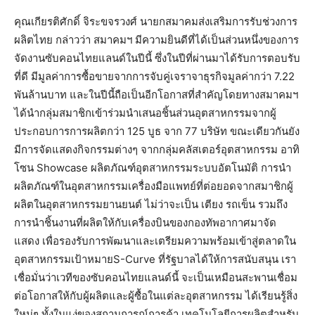
คุณเกียรติศักดิ์
จิระขจรวงศ์
นายกสมาคมส่งเสริมการรับช่วงการ
ผลิตไทย
กล่าวว่า
สมาคมฯ
มีความยินดีที่ได้เป็นส่วนหนึ่งของการ
จัดงานซับคอนไทยแลนด์ในปีนี้
ซึ่งในปีที่ผ่านมาได้รับการตอบรับ
ที่ดี
มีมูลค่าการซื้อขายจากการจับคู่เจราจาธุรกิจมูลค่ากว่า
7.22
พันล้านบาท
และในปีนี้ถือเป็นอีกโอกาสที่สำคัญโดยทางสมาคมฯ
ได้นำกลุ่มสมาชิกเข้าร่วมนำเสนอชิ้นส่วนอุตสาหกรรมจากผู้
ประกอบการการผลิตกว่า
125
บูธ
จาก
77
บริษัท
ขณะเดียวกันยัง
มีการจัดแสดงกิจกรรมต่างๆ
จากกลุ่มคลัสเตอร์อุตสาหกรรม
อาทิ
โซน
Showcase
ผลิตภัณฑ์อุตสาหกรรมระบบอัตโนมัติ
การนำ
ผลิตภัณฑ์ในอุตสาหกรรมเครื่องมือแพทย์ที่ต่อยอดจากสมาชิกผู้
ผลิตในอุตสาหกรรมยานยนต์
ไม่ว่าจะเป็น
เตียง
รถเข็น
รวมถึง
การนำชิ้นงานที่ผลิตให้กับเครื่องบินของกองทัพอากาศมาจัด
แสดง
เพื่อรองรับการพัฒนาและเตรียมความพร้อมเข้าสู่ตลาดใน
อุตสาหกรรมเป้าหมาย
S-Curve
ที่รัฐบาลได้ให้การสนับสนุน
เรา
เชื่อมั่นว่าเวทีของซับคอนไทยแลนด์นี้
จะเป็นเหมือนสะพานเชื่อม
ต่อโอกาสให้กับผู้ผลิตและผู้ซื้อในแต่ละอุตสาหกรรม
ได้เรียนรู้สิ่ง
ใหม่ๆ
ทั้งในแง่ของสถานการณ์การค้า
เทคโนโลยีการผลิตสำหรับ