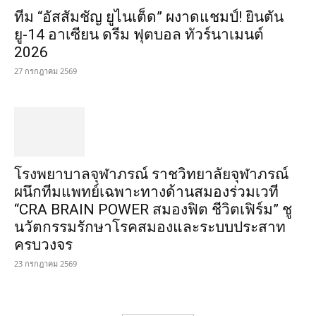
ทีม “อัสสัมชัญ ยูไนเต็ด” ผงาดแชมป์! ยินตัน
ยู-14 อาเซียน ดรีม ฟุตบอล ทัวร์นาเมนต์
2026
27 กรกฎาคม 2569
โรงพยาบาลจุฬาภรณ์ ราชวิทยาลัยจุฬาภรณ์
ผนึกทีมแพทย์เฉพาะทางด้านสมองร่วมเวที
“CRA BRAIN POWER สมองฟิต ชีวิตเฟิร์ม” ชู
นวัตกรรมรักษาโรคสมองและระบบประสาท
ครบวงจร
23 กรกฎาคม 2569