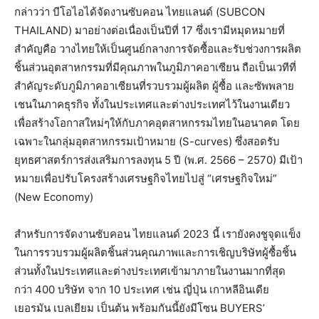
กล่าวว่า
บีโอไอได้
จัดงานซับคอน
ไทยแลนด์
(SUBCON
THAILAND
)
มาอย่างต่อเนื่องเป็นปีที่
17
ซึ่งเรามีหมุดหมายที่
สำคัญคือ
วางไทยให้เป็นศูนย์กลางการจัดซื้อและรับช่วงการผลิต
ชิ้นส่วนอุตสาหกรรมที่มีคุณภาพในภูมิภาคอาเซียน
ถือเป็นเวทีที่
สำคัญระดับภูมิภาคอาเซียนที่รวบรวมผู้ผลิต
ผู้ซื้อ
และซัพพลาย
เชนในภาคธุรกิจ
ทั้งในประเทศและต่างประเทศไว้ในงานเดียว
เพื่อสร้างโอกาสใหม่ๆให้กับภาคอุตสาหกรรมไทยในอนาคต
โดย
เฉพาะในกลุ่มอุตสาหกรรมเป้าหมาย
(S-curves)
ซึ่งสอดรับ
ยุทธศาสตร์การส่งเสริมการลงทุน
5
ปี
(
พ
.
ศ
. 2566 – 2570)
มีเป้า
หมายเพื่อปรับโครงสร้างเศรษฐกิจไทยไปสู่
“
เศรษฐกิจใหม่
”
(New Economy)
สำหรับการจัดงานซับคอน
ไทยแลนด์
2023
นี้
เรายังคงชูจุดแข็ง
ในการรวบรวมผู้ผลิตชิ้นส่วนคุณภาพและการเชิญบริษัทผู้ซื้อชิ้น
ส่วนทั้งในประเทศและต่างประเทศเข้ามาภายในงานมากที่สุด
กว่า
400
บริษัท
จาก
10
ประเทศ
เช่น
ญี่ปุ่น
เกาหลี
อินเดีย
เยอรมัน
เบลเยียม
เป็นต้น
พร้อมกันนี้ยังมีโซน
BUYERS’