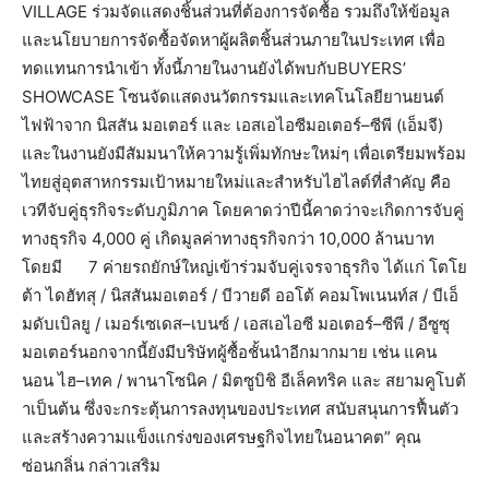
VILLAGE
ร่วมจัดแสดงชิ้นส่วนที่ต้องการจัดซื้อ
รวมถึงให้ข้อมูล
และนโยบายการจัดซื้อจัดหาผู้ผลิตชิ้นส่วนภายในประเทศ
เพื่อ
ทดแทนการนำเข้า
ทั้งนี้ภายในงานยังได้พบกับ
BUYERS’
SHOWCASE
โซนจัดแสดงนวัตกรรมและเทคโนโลยียานยนต์
ไฟฟ้าจาก
นิสสัน
มอเตอร์
และ
เอสเอไอซี
มอเตอร์
–
ซีพี
(
เอ็มจี
)
และในงานยังมีสัมมนาให้ความรู้เพิ่มทักษะใหม่ๆ
เพื่อเตรียมพร้อม
ไทยสู่อุตสาหกรรมเป้าหมายใหม่
และสำหรับไฮไลต์ที่สำคัญ
คือ
เวทีจับคู่ธุรกิจระดับภูมิภาค
โดยคาดว่าปีนี้คาดว่าจะเกิดการจับคู่
ทางธุรกิจ
4,000
คู่
เกิดมูลค่าทางธุรกิจกว่า
10,000
ล้านบาท
โดยมี
7
ค่ายรถยักษ์ใหญ่เข้าร่วมจับคู่เจรจาธุรกิจ
ได้แก่
โตโย
ต้า
ไดฮัทสุ
/
นิสสัน
มอเตอร์
/
บีวายดี
ออโต้
คอมโพเนนท์ส
/
บีเอ็
มดับเบิลยู
/
เมอร์เซเดส
–
เบนซ์
/
เอสเอไอซี
มอเตอร์
–
ซีพี
/
อีซูซุ
มอเตอร์
นอกจากนี้ยังมีบริษัทผู้ซื้อชั้นนำอีกมากมาย
เช่น
แคน
นอน
ไฮ
–
เทค
/
พานาโซนิค
/
มิตซูบิชิ
อีเล็คทริค
และ
สยามคูโบต้
า
เป็นต้น
ซึ่งจะกระตุ้นการลงทุนของประเทศ
สนับสนุนการฟื้นตัว
และสร้างความแข็งแกร่งของเศรษฐกิจไทยในอนาคต
”
คุณ
ซ่อนกลิ่น
กล่าวเสริม