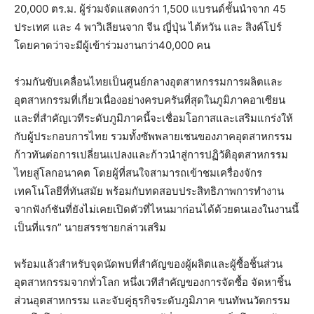
20,000
ตร
.
ม
.
ผู้ร่วมจัดแสดงกว่า
1,500
แบรนด์ชั้นนำจาก
45
ประเทศ
และ
4
พาวิเลียนจาก
จีน
ญี่ปุ่น
ไต้หวัน
และ
สิงค์โปร์
โดยคาดว่าจะมีผู้เข้าร่วมงานกว่า
40,000
คน
ร่วมกันขับเคลื่อนไทยเป็นศูนย์กลางอุตสาหกรรมการผลิตและ
อุตสาหกรรมที่เกี่ยวเนื่องอย่างครบครันที่สุดในภูมิภาคอาเซียน
และที่สำคัญเวทีระดับภูมิภาคนี้จะเชื่อมโอกาสและเสริมแกร่งให้
กับผู้ประกอบการไทย
รวมทั้งซัพพลายเชนของภาคอุตสาหกรรม
ก้าวทันต่อการเปลี่ยนแปลงและก้าวนำสู่การปฏิวัติอุตสาหกรรม
ไทยสู่โลกอนาคต
โดยผู้ที่สนใจสามารถเข้าชมเครื่องจักร
เทคโนโลยีที่ทันสมัย
พร้อมกับทดสอบประสิทธิภาพการทำงาน
จากฟังก์ชันที่ยังไม่เคยเปิดตัวที่ไหนมาก่อนได้ด้วยตนเองในงานนี้
เป็นที่แรก
”
นายสรรชายกล่าวเสริม
พร้อมแล้วสำหรับจุดนัดพบที่สำคัญของผู้ผลิตและผู้ซื้อชิ้นส่วน
อุตสาหกรรมจากทั่วโลก
หนึ่งเวทีสำคัญของการจัดซื้อ
จัดหาชิ้น
ส่วนอุตสาหกรรม
และจับคู่ธุรกิจระดับภูมิภาค
ขนทัพนวัตกรรม