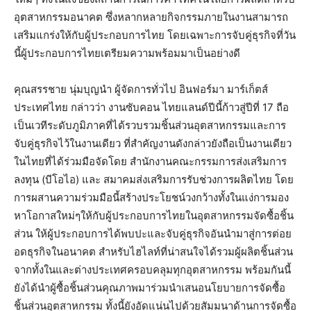
อุตสาหกรรมอนาคต
ซึ่งหลากหลายกิจกรรมภายในงานสามารถ
เสริมแกร่งให้กับผู้ประกอบการไทย
โดยเฉพาะการจับคู่ธุรกิจที่วัน
นี้ผู้ประกอบการไทยเตรียมความพร้อมมาเป็นอย่างดี
คุณสรรชาย
นุ่มบุญนำ
ผู้จัดการทั่วไป
อินฟอร์มา
มาร์เก็ตส์
ประเทศไทย
กล่าวว่า
งานซับคอน
ไทยแลนด์ปีนี้ก้าวสู่ปีที่
17
ถือ
เป็นเวทีระดับภูมิภาคที่ได้รวบรวมชิ้นส่วนอุตสาหกรรมและการ
จับคู่ธุรกิจไว้ในงานเดียว
ที่สำคัญงานดังกล่าวยังถือเป็นงานเดียว
ในไทยที่ได้ร่วมมือจัดโดย
สำนักงานคณะกรรมการส่งเสริมการ
ลงทุน
(
บีโอไอ
)
และ
สมาคมส่งเสริมการรับช่วงการผลิตไทย
โดย
การผสานความร่วมมือนี้สร้างประโยชน์วงกว้างทั้งในแง่การมอง
หาโอกาสใหม่ๆให้กับผู้ประกอบการไทยในอุตสาหกรรมจัดซื้อชิ้น
ส่วน
ให้ผู้ประกอบการได้พบปะและจับคู่ธุรกิจอันนำมาสู่การต่อย
อดธุรกิจในอนาคต
สำหรับไฮไลท์ที่น่าสนใจได้
รวมผู้ผลิตชิ้นส่วน
จากทั้งในและต่างประเทศครอบคลุมทุกอุตสาหกรรม
พร้อมกันนี้
ยังได้นำ
ผู้ซื้อชิ้นส่วนคุณภาพมาร่วมนำเสนอนโยบายการจัดซื้อ
ชิ้นส่วนอุตสาหกรรม
ทั้งนี้ยังอัดแน่นไปด้วย
สัมมนาด้านการจัดซื้อ