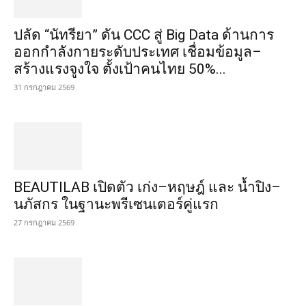
ปลัด “นัทรียา” ดัน CCC สู่ Big Data ด้านการ
ออกกำลังกายระดับประเทศ เชื่อมข้อมูล–
สร้างแรงจูงใจ ตั้งเป้าคนไทย 50%...
31 กรกฎาคม 2569
BEAUTILAB เปิดตัว เก่ง–หฤษฎ์ และ น้ำปิง–
นภัสกร ในฐานะพรีเซนเตอร์คู่แรก
27 กรกฎาคม 2569