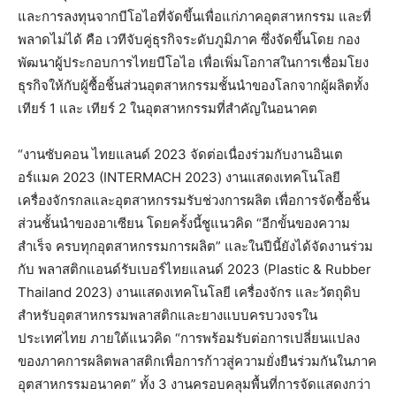
และการลงทุนจากบีโอไอ
ที่จัดขึ้นเพื่อแก่ภาคอุตสาหกรรม
และที่
พลาดไม่ได้
คือ
เวทีจับคู่ธุรกิจระดับภูมิภาค
ซึ่งจัดขึ้นโดย
กอง
พัฒนาผู้ประกอบการไทย
บีโอไอ
เพื่อเพิ่มโอกาสในการเชื่อมโยง
ธุรกิจให้กับผู้ซื้อชิ้นส่วนอุตสาหกรรมชั้นนำของโลกจากผู้ผลิตทั้ง
เทียร์
1
และ
เทียร์
2
ในอุตสาหกรรมที่สำคัญในอนาคต
“
งานซับคอน
ไทยแลนด์
2023
จัดต่อเนื่องร่วมกับงานอินเต
อร์แมค
2023 (INTERMACH 2023)
งานแสดงเทคโนโลยี
เครื่องจักรกลและอุตสาหกรรมรับช่วงการผลิต
เพื่อการจัดซื้อชิ้น
ส่วนชั้นนำของอาเซียน
โดยครั้งนี้ชูแนวคิด
“
อีกขั้นของความ
สำเร็จ
ครบทุกอุตสาหกรรมการผลิต
”
และในปีนี้ยังได้จัดงานร่วม
กับ
พลาสติกแอนด์รับเบอร์ไทยแลนด์
2023 (Plastic & Rubber
Thailand 2023)
งานแสดงเทคโนโลยี
เครื่องจักร
และวัตถุดิบ
สำหรับอุตสาหกรรมพลาสติกและยางแบบครบวงจรใน
ประเทศไทย
ภายใต้แนวคิด
“
การพร้อมรับต่อการเปลี่ยนแปลง
ของภาคการผลิตพลาสติกเพื่อการก้าวสู่ความยั่งยืนร่วมกันในภาค
อุตสาหกรรมอนาคต
”
ทั้ง
3
งานครอบคลุมพื้นที่การจัดแสดงกว่า