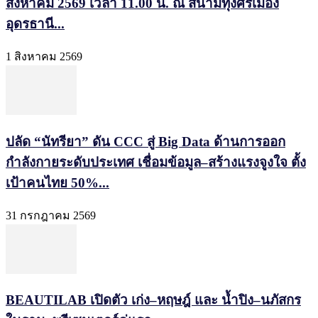
สิงหาคม 2569 เวลา 11.00 น. ณ สนามทุ่งศรีเมือง
อุดรธานี...
1 สิงหาคม 2569
ปลัด “นัทรียา” ดัน CCC สู่ Big Data ด้านการออก
กำลังกายระดับประเทศ เชื่อมข้อมูล–สร้างแรงจูงใจ ตั้ง
เป้าคนไทย 50%...
31 กรกฎาคม 2569
BEAUTILAB เปิดตัว เก่ง–หฤษฎ์ และ น้ำปิง–นภัสกร