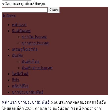
รหัสผ่านจะถูกอีเมล์ถึงคุณ
E News
หน้าแรก
นิวส์อัพเดท
ข่าวในประเทศ
ข่าวต่างประเทศ
เศรษฐกิจ/ธุรกิจ
บันเทิง
บันเทิงไทย
บันเทิงต่างประเทศ
ไลฟ์สไตล์
กีฬา
คลิปวิดีโอ
ข่าวประชาสัมพันธ์
หน้าแรก
ข่าวประชาสัมพันธ์
NIA ประกาศผลสุดยอดสตาร์ทอัพ
ไทยแลนด์ลีก 2024. ภาคกลาง-ตะวันออก “เจนนี่ หว่อง” จาก