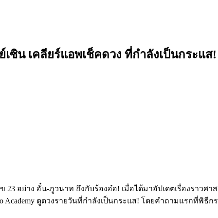
รย์เซิน เคลียร์แอพเช็คดวง ที่กำลังเป็นกระแส!
23 อย่าง อั๋น-ภูวนาท ถึงกับร้องอ๋อ! เมื่อได้มาอัปเดตเรื่องราวศ
ro Academy ดูดวงรายวันที่กำลังเป็นกระแส! โดยคำถามแรกที่พิธีกรด