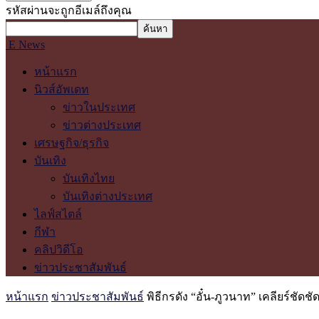
รหัสผ่านจะถูกอีเมล์ถึงคุณ
E News
หน้าแรก
นิวส์อัพเดท
ข่าวในประเทศ
ข่าวต่างประเทศ
เศรษฐกิจ/ธุรกิจ
บันเทิง
บันเทิงไทย
บันเทิงต่างประเทศ
ไลฟ์สไตล์
กีฬา
คลิปวิดีโอ
ข่าวประชาสัมพันธ์
หน้าแรก
ข่าวประชาสัมพันธ์
พิธีกรดัง “อั๋น-ภูวนาท” เคลียร์ชัดช