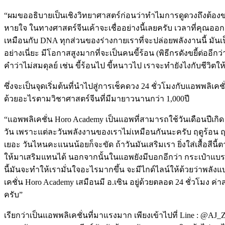
“ผมขออธิบายเป็นเชิงวิทยาศาสตร์ก่อนว่าทำไมการดูดวงถึงต้องขอ
หายใจ ในทางศาสตร์จีนเค้าจะเชื่ออย่างนี้เลยครับ เวลาที่คุณ
เหมือนกับ DNA ทุกส่วนของร่างกายเราที่จะปล่อยพลังงานนี้ มันเป็นพล
อย่างเนี่ยะ มีโอกาสสูงมากที่จะเป็นคนขี้ร้อน (พิธีกรดังขยี้ต่อ
คำว่าไม่สมดุลย์ เช่น ขี้ร้อนไป ขี้หนาวไป เราจะทำยังไงกับชีวิตให
ซึ่งจะเป็นจุดเริ่มต้นที่นำไปสู่การเช็คดวง 24 ชั่วโมงกับแอพพล
ด้วยอะไรตามวิชาศาสตร์จีนที่มีมายาวนานกว่า 1,000ปี
“แอพพลิเคชั่น Horo Academy เป็นแอพที่สามารถใช้วันเดือนปี
วัน เพราะแต่ละวันพลังงานของเราไม่เหมือนกันนะครับ ฤดูร้อน ฤ
เยอะ วันไหนคะแนนน้อยก็จะขัด ถ้าวันมันเสริมเรา ยิ่งใส่เสื้อสีน
ให้มาเสริมแทนได้ นอกจากนั้นในแอพยังมีบอกอีกว่า กระเป๋าแบรน
นี้มันจะทำให้เรามั่นใจอะไรมากขึ้น จะมีไกด์ไลน์ให้ด้วยว่าพลั
เคชั่น Horo Academy เสมือนมี อ.เซิน อยู่ด้วยตลอด 24 ชั่วโมง 
ครับ”
เรียกว่าเป็นแอพพลิเคชั่นที่มาแรงมาก เพียงเข้าไปที่ Line : @A