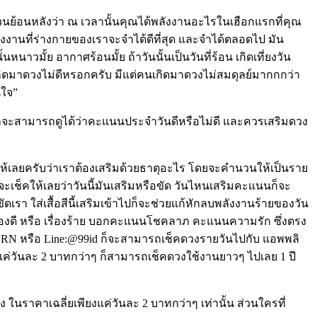
วนย้อนหลังว่า ณ เวลานั้นคุณได้พลังงานอะไรในเฮือกแรกที่คุณ
งานที่ร่างกายของเราจะจำได้ดีที่สุด และจำได้ตลอดไป มัน
นาวมั้ย อากาศร้อนมั้ย ถ้าวันนั้นเป็นวันที่ร้อน เกิดเที่ยงวัน
ครเกิดมาดวงไม่ดีหรอกครับ มีแต่คนเกิดมาดวงไม่สมดุลย์มากกกว่า
นใจ”
าๆ ก็จะสามารถดูได้ว่าคะแนนประจำวันดีหรือไม่ดี และควรเสริมดวง
ห้เลยครับว่าเราต้องเสริมด้วยธาตุอะไร โดยจะคำนวนให้เป็นราย
เช็คให้เลยว่าวันนี้มันเสริมหรือขัด วันไหนเสริมคะแนนก็จะ
ดเรา ใส่เสื้อสีนี้เสริมเข้าไปก็จะช่วยแก้หักลบพลังงานร้ายของวัน
รื่องดี หรือ เรื่องร้าย บอกคะแนนโชคลาภ คะแนนความรัก ซึ่งตรง
_ZERN หรือ Line:@99id ก็จะสามารถเช็คดวงรายวันไปกับ แอพพลิ
่ยแค่วันละ 2 บาทกว่าๆ ก็สามารถเช็คดวงใช้งานยาวๆ ไปเลย 1 ปี
ในราคาเฉลี่ยเพียงแค่วันละ 2 บาทกว่าๆ เท่านั้น ส่วนใครที่