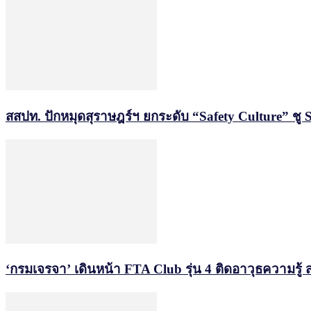
สสปท. ปักหมุดสุราษฎร์ฯ ยกระดับ “Safety Culture” ชู 
‘กรมเจรจา’ เดินหน้า FTA Club รุ่น 4 ติดอาวุธความรู้ 