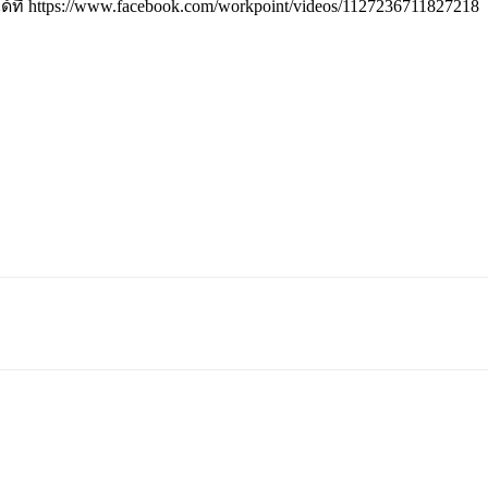
่ https://www.facebook.com/workpoint/videos/1127236711827218