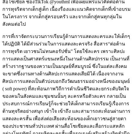
สื่อโซเซียล ช่องTikTok @youthml เพื่อเผยแพร่แนวคิดต่อต้าน
การทุจริตจากเด็กสู่เด็ก เนื้องรื่องและแนวคิดจากเด็กที่เข้าอบรม
ในโครงการ จากเด็กสู่ครอบครัว และจากเด็กสู่คนทุกลุ่มใน
สังคมต่อไป
การที่เราจัดกระบวนการเรียนรู้ด้านการแสดงละครและให้เด็กๆ
ได้ปฏิบัติ ได้มีส่วนร่วมในการแสดงละครจริง สื่อสาร“ต่อต้าน
การทุจริต เยาวชนไม่ทนคอรัปชั่น” โดยใช้ละคร เพราะศิลปะ
การแสดงเป็นศาสตร์แขนงหนึ่งในงานด้านศิลปกรรม เป็นงานที่
สร้างรากฐานของความเป็นมนุษย์ที่สมบูรณ์ ซึ่งในแต่ละสังคม
จะขาดซึ่งงานทางด้านศิลปะการแสดงเสียมิได้ เนื่องจากงาน
ศิลปะการแสดงเป็นตัวบ่งบอกถึงวัฒนธรรมอย่างหนึ่งของมนุษย์
( soft power) ที่สะท้อนภาพวิถีการดำเนินชีวิตและยกระดับจิตใจ
ของคนในสังคมและชุมชนนั้นๆ ละครหรือตัวละคร กลายเป็น
ประสบการณ์การเรียนรู้ก็จะช่วยให้เด็กสามารถเรียนรู้เรื่องการ
ต้านทุจริตอย่างสนุก เข้าใจ เข้าถึง และสามารถสะท้อนผ่านการ
แสดงละครสั้น เพื่อส่งต่อเสียงสะท้อนของเด็กเยาวชนสู่สายตา
ของประชาชนทั่วประเทศ ผ่านสื่อโซเซียลและสื่อกระแสหลัก
อย่างโทรทัศน์ การผลิตละครสั้นเพื่อรณรงค์เสริมสร้างจิตสำนึก