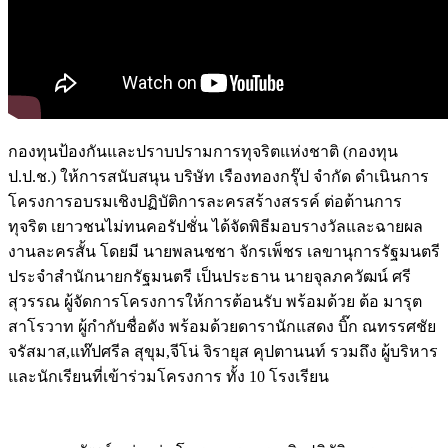
กองทุนป้องกันและปราบปรามการทุจริตแห่งชาติ (กองทุน
ป.ป.ช.) ให้การสนับสนุน บริษัท เรืองทองกรุ๊ป จำกัด ดำเนินการ
โครงการอบรมเชิงปฏิบัติการละครสร้างสรรค์ ต่อต้านการ
ทุจริต เยาวชนไม่ทนคอรัปชั่น ได้จัดพิธีมอบรางวัลและฉายผล
งานละครสั้น โดยมี นายพลนชชา จักรเพ็ชร เลขานุการรัฐมนตรี
ประจำสำนักนายกรัฐมนตรี เป็นประธาน นายจุลภควัฒน์ ศรี
สุวรรณ ผู้จัดการโครงการให้การต้อนรับ พร้อมด้วย ต้อ มารุต
สาโรวาท ผู้กำกับชื่อดัง พร้อมด้วยดารานักแสดง บิ๊ก ณทรรศชัย
จรัสมาส,แท๊ปศรีล สุขุม,จีโน่ จิรายุส คุปตานนท์ รวมถึง ผู้บริหาร
และนักเรียนที่เข้าร่วมโครงการ ทั้ง 10 โรงเรียน