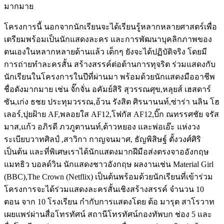
มากมาย
โครงการนี้ นอกจากนักเรียนจะได้เรียนรู้หลากหลายศาสตร์เพื่อ
เตรียมพร้อมเป็นนักแสดงละคร และการพัฒนาบุคลิกภาพของ
ตนเองในหลากหลายด้านแล้ว เด็กๆ ยังจะได้ปฏิบัติจริง โดยมี
การถ่ายทำละครสั้น สร้างสรรค์ต่อต้านการทุจริต ร่วมแสดงกับ
นักเรียนในโครงการในปีที่ผ่านมา พร้อมด้วยนักแสดงมืออาชีพ
ชื่อดังมากมาย เช่น จั๊กจั่น อคัมย์สิริ สุวรรณศุข,หลุยส์ เฮสดาร์
ซัน,เก่ง ธชย ประทุมวรรณ,อ้วน รังสิต ศิรนานนท์,ซ่าร่า นลิน โฮ
เลอร์,ปุยฝ้าย AF,พลอยใส AF12,โฟกัส AF12,บิ๊ก ณทรรศชัย จรัส
มาส,แก้ว อภิรดี ภวภูตานนท์,ต้าวหยอง และพ่อเอ๊ะ แห่งวง
ระเบียบวาทศิลป์ ,สาวิกา กาญจนมาศ, ธัญพิสิษฐ์ ตั้งวงศ์ศิริ
เป็นต้น และที่พิเศษเราได้นักแสดงมากฝีมือส่งตรงจาออังกฤษ
แมทธิว บอลด์วิน นักแสดงชาวอังกฤษ ผลงานเช่น Material Girl
(BBC),The Crown (Netflix) เป็นต้นพร้อมด้วยนักเรียนที่เข้าร่วม
โครงการจะได้ร่วมแสดงละครสั้นเชิงสร้างสรรค์ จำนวน 10
ตอน จาก 10 โรงเรียน กำกับการแสดงโดย ต้อ มารุต สาโรวาท
เผยแพร่ผ่านสื่อโทรทัศน์ สถานีโทรทัศน์กองทัพบก ช่อง 5 และ