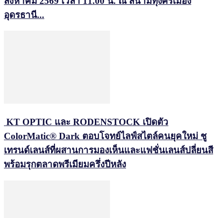
สิงหาคม 2569 เวลา 11.00 น. ณ สนามทุ่งศรีเมือง
อุดรธานี...
KT OPTIC และ RODENSTOCK เปิดตัว
ColorMatic® Dark ตอบโจทย์ไลฟ์สไตล์คนยุคใหม่ ชู
เทรนด์เลนส์ที่ผสานการมองเห็นและแฟชั่นเลนส์ปลี่ยนสี
พร้อมรุกตลาดพรีเมียมครึ่งปีหลัง