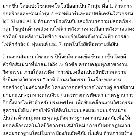
มากขึ้น โดยแบ่งโซนเทคโนโลยีออกเป็น 7 กลุ่ม คือ 1. ด้านการ
ก่อสร้างและซ่อมบำรุง 2. ซอฟต์แวร์และแอปพลิเคชันวิศวกรรม
IoT SI และ AI 3. ด้านการป้องกันภัยและรักษาความปลอดภัย 4.
กลุ่มโซลูชั่นด้านพลังงานไฟฟ้า พลังงานทางเลือก พลังงานแสดง
อาทิตย์ รถพลังงานไฟฟ้า 5.ระบบกำเนิดพลังงานไฟฟ้า การส่ง
ไฟฟ้ากำลัง 6. หุ่นยนต์ และ 7. เทคโนโลยีเพื่อความยั่งยืน
ด้านงานสัมมนาวิชาการ ปีนี้จะมีความเข้มข้นมากขึ้น โดยมี
หัวข้อสัมมนาที่น่าสนใจถึง 72 หัวข้อ ครอบคลุมทุกสาขางาน
วิศวกรรม ภายใต้แนวคิด “การขับเคลื่อนประสิทธิภาพความ
ยั่งยืนทางวิศวกรรม” อาทิ ด้านนวัตกรรม ในเรื่องของงาน
ก่อสร้างอุโมงค์ผาเสด็จ โครงการก่อสร้างรถไฟทางคู่ สายอีสาน
มาบกะเบา-ชุมทางถนนจิระ / แนวทางการพัฒนา มาตรฐานการ
ติดตั้งทางไฟฟ้าสำหรับประเทศไทย เพื่อขับเคลื่อนงานวิศวกรรม
สู่ความยั่งยืน / สายไฟฟ้าใต้ดินในระบบส่งและระบบจำหน่าย
เป็นต้น ด้านกฎหมาย พูดคุยถึงมาตรฐานความปลอดภัยเพื่อให้
สอดคล้องเทคโนโลยีวิศวกรรมสมัยใหม่ / การอัปเดตกฎหมาย
และมาตรฐานใหม่ในการป้องกันอัคคีภัย เป็นต้น ด้านการสร้าง